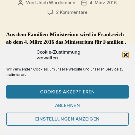
Von
Ulrich Würdemann
4. März 2016
Beitragsautor
Beitragsdatum
zu
2 Kommentare
Frankreich:
Familien-
Ministerium
Aus dem Familien-Ministerium wird in Frankreich
wird
ab dem 4. März 2016 das Ministerium für Familien .
Ministerium
Mit dem Plural solle deutlich gemacht werden, dass
für
Cookie-Zustimmung
alle Arten von Familie anerkannt werden, so
verwalten
Familien
Staatspräsident Hollande.
Wir verwenden Cookies, um unsere Website und unseren Service zu
optimieren.
Es ist letztlich nur eine kleine Namensänderung, die am
4. März 2016 im ‚Journal officiel‘ veröffentlicht wurde:
COOKIES AKZEPTIEREN
„Dans les décrets du 11 février 2016 susvisés, les
ABLEHNEN
mots : « ministre de la famille, de l’enfance et des
droits des femmes » sont remplacés par les mots : «
EINSTELLUNGEN ANZEIGEN
ministre des familles, de l’enfance et des droits des
femmes ».“