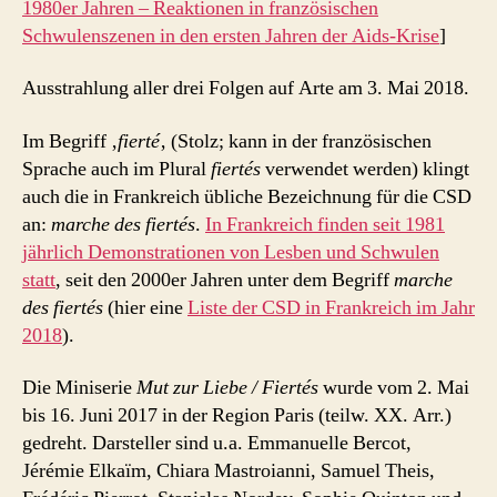
1980er Jahren – Reaktionen in französischen
Schwulenszenen in den ersten Jahren der Aids-Krise
]
Ausstrahlung aller drei Folgen auf Arte am 3. Mai 2018.
Im Begriff ‚
fierté
‚ (Stolz; kann in der französischen
Sprache auch im Plural
fiertés
verwendet werden) klingt
auch die in Frankreich übliche Bezeichnung für die CSD
an:
marche des fiertés
.
In Frankreich finden seit 1981
jährlich Demonstrationen von Lesben und Schwulen
statt
, seit den 2000er Jahren unter dem Begriff
marche
des fiertés
(hier eine
Liste der CSD in Frankreich im Jahr
2018
).
Die Miniserie
Mut zur Liebe / Fiertés
wurde vom 2. Mai
bis 16. Juni 2017 in der Region Paris (teilw. XX. Arr.)
gedreht. Darsteller sind u.a. Emmanuelle Bercot,
Jérémie Elkaïm, Chiara Mastroianni, Samuel Theis,