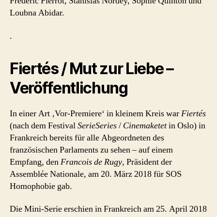
Frédéric Pierrot, Stanislas Nordey, Sophie Quinton und
Loubna Abidar.
.
Fiertés / Mut zur Liebe –
Veröffentlichung
In einer Art ‚Vor-Premiere‘ in kleinem Kreis war
Fiertés
(nach dem Festival
SerieSeries
/
Cinemaketet
in Oslo) in
Frankreich bereits für alle Abgeordneten des
französischen Parlaments zu sehen – auf einem
Empfang, den
Francois de Rugy
, Präsident der
Assemblée Nationale, am 20. März 2018 für SOS
Homophobie gab.
Die Mini-Serie erschien in Frankreich am 25. April 2018