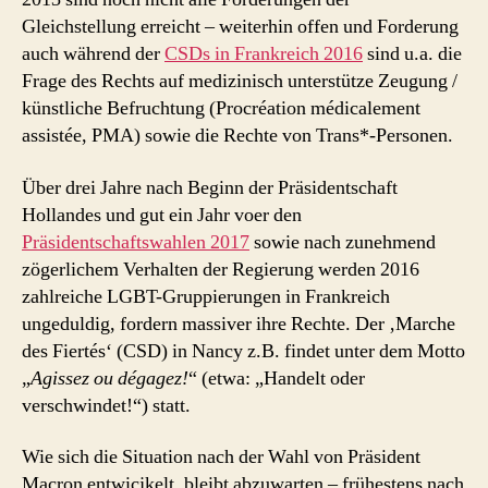
Gleichstellung erreicht – weiterhin offen und Forderung
auch während der
CSDs in Frankreich 2016
sind u.a. die
Frage des Rechts auf medizinisch unterstütze Zeugung /
künstliche Befruchtung (Procréation médicalement
assistée, PMA) sowie die Rechte von Trans*-Personen.
Über drei Jahre nach Beginn der Präsidentschaft
Hollandes und gut ein Jahr voer den
Präsidentschaftswahlen 2017
sowie nach zunehmend
zögerlichem Verhalten der Regierung werden 2016
zahlreiche LGBT-Gruppierungen in Frankreich
ungeduldig, fordern massiver ihre Rechte. Der ‚Marche
des Fiertés‘ (CSD) in Nancy z.B. findet unter dem Motto
„
Agissez ou dégagez!
“ (etwa: „Handelt oder
verschwindet!“) statt.
Wie sich die Situation nach der Wahl von Präsident
Macron entwicjkelt, bleibt abzuwarten – frühestens nach