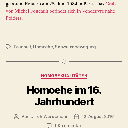
geboren. Er starb am 25. Juni 1984 in Paris. Das
Grab
von Michel Foucault befindet sich in Vendeuvre nahe
Poitiers
.
.
Foucault
,
Homoehe
,
Schwulenbewegung
Schlagwörter
Kategorien
HOMOSEXUALITÄTEN
Homoehe im 16.
Jahrhundert
Von
Ulrich Würdemann
12. August 2016
Beitragsautor
Beitragsdatum
zu
1 Kommentar