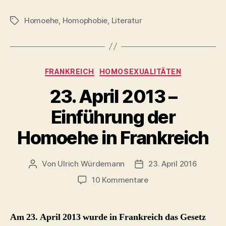
16.
Homoehe
,
Homophobie
,
Literatur
Jahrhundert“
Schlagwörter
Kategorien
FRANKREICH
HOMOSEXUALITÄTEN
23. April 2013 –
Einführung der
Homoehe in Frankreich
Von
Ulrich Würdemann
23. April 2016
Beitragsautor
Beitragsdatum
zu
10 Kommentare
23.
April
2013
Am 23. April 2013 wurde in Frankreich das Gesetz
–