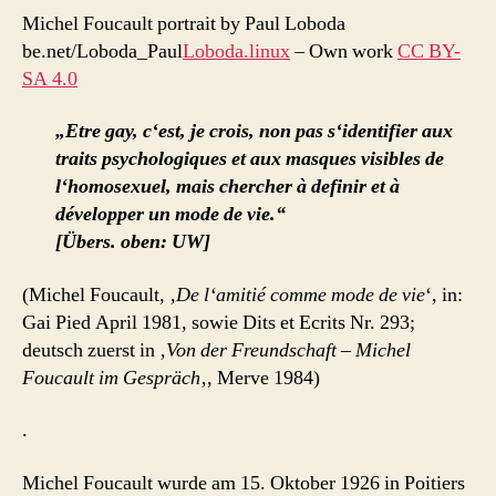
Michel Foucault portrait by Paul Loboda
be.net/Loboda_Paul
Loboda.linux
–
Own work
CC BY-
SA 4.0
„Etre gay, c‘est, je crois, non pas s‘identifier aux
traits psychologiques et aux masques visibles de
l‘homosexuel, mais chercher à definir et à
développer un mode de vie.“
[Übers. oben: UW]
(Michel Foucault, ‚
De l‘amitié comme mode de vie
‘, in:
Gai Pied April 1981, sowie Dits et Ecrits Nr. 293;
deutsch zuerst in ‚
Von der Freundschaft – Michel
Foucault im Gespräch
‚, Merve 1984)
.
Michel Foucault wurde am 15. Oktober 1926 in Poitiers