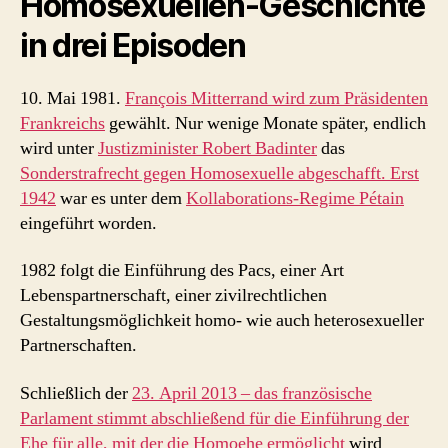
Homosexuellen-Geschichte
Homoehe
in drei Episoden
10. Mai 1981.
François Mitterrand wird zum Präsidenten
Frankreichs
gewählt. Nur wenige Monate später, endlich
wird unter
Justizminister Robert Badinter
das
Sonderstrafrecht gegen Homosexuelle abgeschafft. Erst
1942
war es unter dem
Kollaborations-Regime Pétain
eingeführt worden.
1982 folgt die Einführung des Pacs, einer Art
Lebenspartnerschaft, einer zivilrechtlichen
Gestaltungsmöglichkeit homo- wie auch heterosexueller
Partnerschaften.
Schließlich der
23. April 2013 – das französische
Parlament stimmt abschließend für die Einführung der
Ehe für alle, mit der die Homoehe ermöglicht
wird