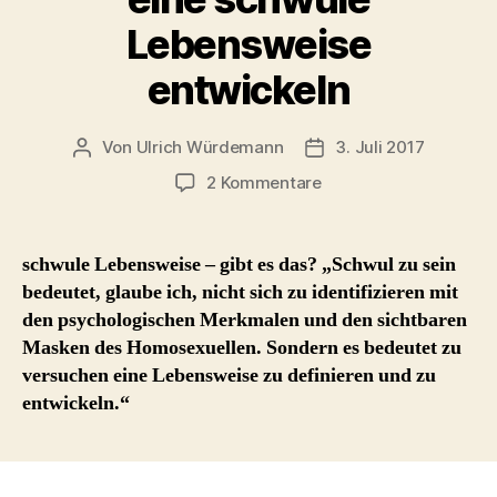
Lebensweise
entwickeln
Von
Ulrich Würdemann
3. Juli 2017
Beitragsautor
Beitragsdatum
zu
2 Kommentare
eine
schwule
Lebensweise
schwule Lebensweise – gibt es das? „Schwul zu sein
entwickeln
bedeutet, glaube ich, nicht sich zu identifizieren mit
den psychologischen Merkmalen und den sichtbaren
Masken des Homosexuellen. Sondern es bedeutet zu
versuchen eine Lebensweise zu definieren und zu
entwickeln.“