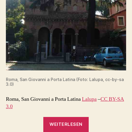
Roma, San Giovanni a Porta Latina (Foto: Lalupa, cc-by-sa
3.0)
Roma, San Giovanni a Porta Latina
Lalupa
–
CC BY-SA
3.0
„Homoehe
WEITERLESEN
im