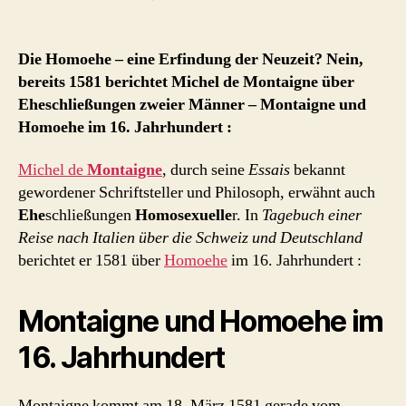
Homoehe
im
16.
Die Homoehe – eine Erfindung der Neuzeit? Nein,
Jahrhundert
bereits 1581 berichtet Michel de Montaigne über
Eheschließungen zweier Männer – Montaigne und
Homoehe im 16. Jahrhundert :
Michel de
Montaigne
, durch seine
Essais
bekannt
gewordener Schriftsteller und Philosoph, erwähnt auch
Ehe
schließungen
Homosexuelle
r. In
Tagebuch einer
Reise nach Italien über die Schweiz und Deutschland
berichtet er 1581 über
Homoehe
im 16. Jahrhundert :
Montaigne und Homoehe im
16. Jahrhundert
Montaigne kommt am 18. März 1581 gerade vom