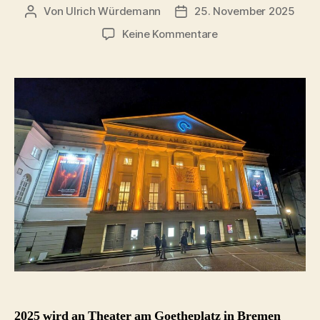
Von
Ulrich Würdemann
25. November 2025
Beitragsautor
Beitragsdatum
zu
Keine Kommentare
Der
feurige
Engel
(Sergej
Prokofjew)
–
Theater
Bremen
2025
2025 wird an Theater am Goetheplatz in Bremen