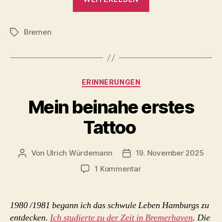
feurige
Engel
Bremen
(Sergej
Schlagwörter
Prokofjew)
–
Theater
Kategorien
ERINNERUNGEN
Bremen
2025“
Mein beinahe erstes
Tattoo
Von
Ulrich Würdemann
19. November 2025
Beitragsautor
Beitragsdatum
zu
1 Kommentar
Mein
beinahe
erstes
1980 /1981 begann ich das schwule Leben Hamburgs zu
Tattoo
entdecken.
Ich studierte zu der Zeit in Bremerhaven
. Die