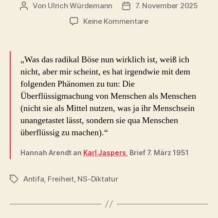
Von
Ulrich Würdemann
7. November 2025
Beitragsautor
Beitragsdatum
zu
Keine Kommentare
das
radikal
Böse
„Was das radikal Böse nun wirklich ist, weiß ich
(Hannah
nicht, aber mir scheint, es hat irgendwie mit dem
Arendt
folgenden Phänomen zu tun: Die
1951)
Überflüssigmachung von Menschen als Menschen
(nicht sie als Mittel nutzen, was ja ihr Menschsein
unangetastet lässt, sondern sie qua Menschen
überflüssig zu machen).“
Hannah Arendt an
Karl Jaspers
, Brief 7. März 1951
Antifa
,
Freiheit
,
NS-Diktatur
Schlagwörter