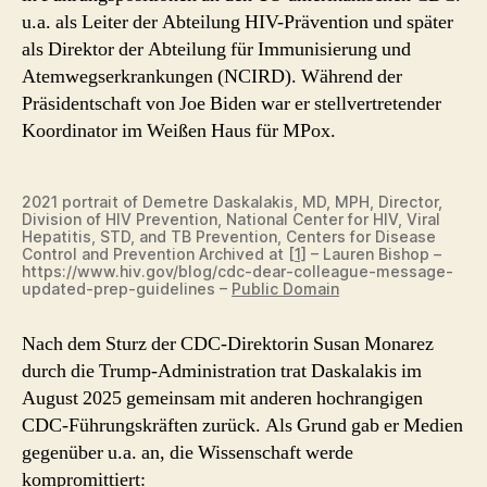
Dr.
u.a. als Leiter der Abteilung HIV-Prävention und später
Demetre
als Direktor der Abteilung für Immunisierung und
Daskalakis
Atemwegserkrankungen (NCIRD). Während der
Präsidentschaft von Joe Biden war er stellvertretender
Koordinator im Weißen Haus für MPox.
2021 portrait of Demetre Daskalakis, MD, MPH, Director,
Division of HIV Prevention, National Center for HIV, Viral
Hepatitis, STD, and TB Prevention, Centers for Disease
Control and Prevention Archived at
[1]
– Lauren Bishop –
https://www.hiv.gov/blog/cdc-dear-colleague-message-
updated-prep-guidelines –
Public Domain
Nach dem Sturz der CDC-Direktorin Susan Monarez
durch die Trump-Administration trat Daskalakis im
August 2025 gemeinsam mit anderen hochrangigen
CDC-Führungskräften zurück. Als Grund gab er Medien
gegenüber u.a. an, die Wissenschaft werde
kompromittiert: