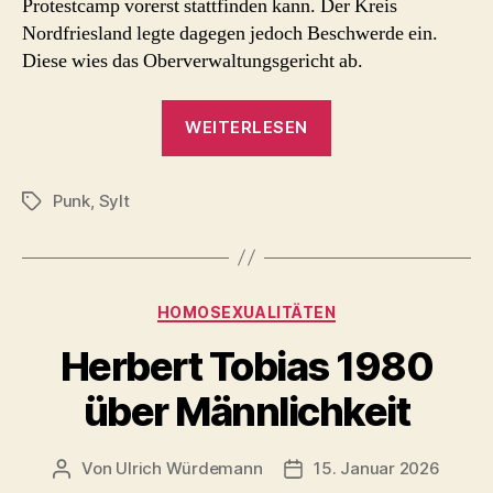
Protestcamp vorerst stattfinden kann. Der Kreis
Nordfriesland legte dagegen jedoch Beschwerde ein.
Diese wies das Oberverwaltungsgericht ab.
„2026
WEITERLESEN
Sylt
Punks“
Punk
,
Sylt
Schlagwörter
Kategorien
HOMOSEXUALITÄTEN
Herbert Tobias 1980
über Männlichkeit
Von
Ulrich Würdemann
15. Januar 2026
Beitragsautor
Beitragsdatum