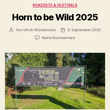
Kategorien
KONZERTE & FESTIVALS
Horn to be Wild 2025
Von
Ulrich Würdemann
9. September 2025
Beitragsautor
Beitragsdatum
zu
Keine Kommentare
Horn
to
be
Wild
2025