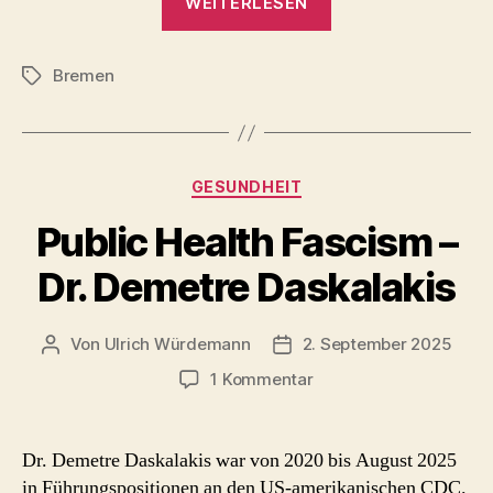
WEITERLESEN
to
be
Bremen
Wild
Schlagwörter
2025“
Kategorien
GESUNDHEIT
Public Health Fascism –
Dr. Demetre Daskalakis
Von
Ulrich Würdemann
2. September 2025
Beitragsautor
Beitragsdatum
zu
1 Kommentar
Public
Health
Fascism
Dr. Demetre Daskalakis war von 2020 bis August 2025
–
in Führungspositionen an den US-amerikanischen CDC.