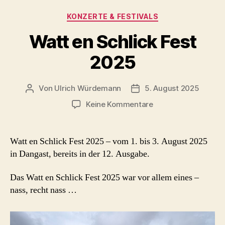
Kategorien
KONZERTE & FESTIVALS
Watt en Schlick Fest
2025
Von
Ulrich Würdemann
5. August 2025
Beitragsautor
Beitragsdatum
zu
Keine Kommentare
Watt
en
Schlick
Watt en Schlick Fest 2025 – vom 1. bis 3. August 2025
Fest
in Dangast, bereits in der 12. Ausgabe.
2025
Das Watt en Schlick Fest 2025 war vor allem eines –
nass, recht nass …