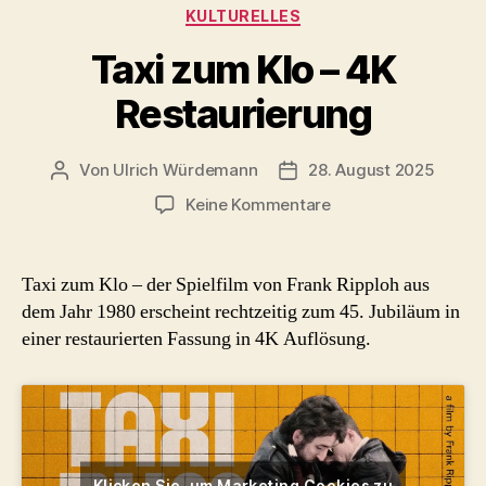
Kategorien
KULTURELLES
Taxi zum Klo – 4K
Restaurierung
Von
Ulrich Würdemann
28. August 2025
Beitragsautor
Beitragsdatum
zu
Keine Kommentare
Taxi
zum
Klo
Taxi zum Klo – der Spielfilm von Frank Ripploh aus
–
dem Jahr 1980 erscheint rechtzeitig zum 45. Jubiläum in
4K
einer restaurierten Fassung in 4K Auflösung.
Restaurierung
Klicken Sie, um Marketing Cookies zu