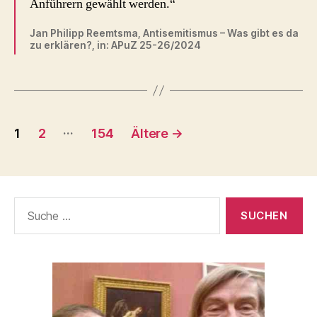
Anführern gewählt werden.“
Jan Philipp Reemtsma, Antisemitismus – Was gibt es da
zu erklären?, in: APuZ 25-26/2024
Seitennummerierung
…
1
2
154
Ältere
→
der
Beiträge
Suche
nach: