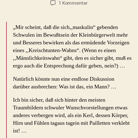
zu
1 Kommentar
Herbert
Tobias
1980
„Mir scheint, daß die sich,,maskulin“ gebenden
über
Schwulen im Bewußtsein der Kleinbürgerwelt mehr
Männlichkeit
und Besseres bewirken als das ermüdende Vorzeigen
eines ,,Kreischtunten-Wahns“. (Wenn es einen
,,Männlichkeitswahn“ gibt, den es sicher gibt, muß es
ergo auch die Entsprechung dafür geben, nein?) …
Natürlich könnte nun eine endlose Diskussion
darüber ausbrechen: Was ist das, ein Mann? …
Ich bin sicher, daß sich hinter den meisten
Traumbildern schwuler Wunschvorstellungen etwas
anderes verbergen wird, als ein Kerl, dessen Körper,
Hirn und Fühlen tagaus tagein mit Pailletten verklebt
ist! …