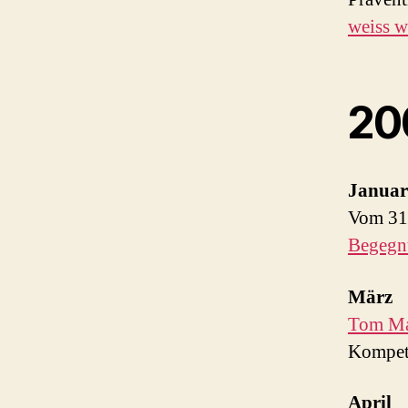
weiss w
20
Januar
Vom 31.
Begegn
März
Tom M
Kompete
April