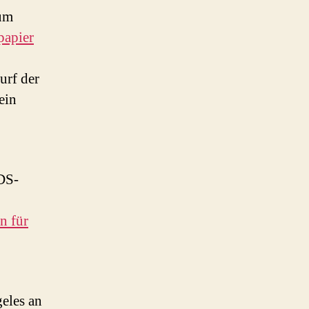
zum
papier
urf der
ein
DS-
n für
geles an