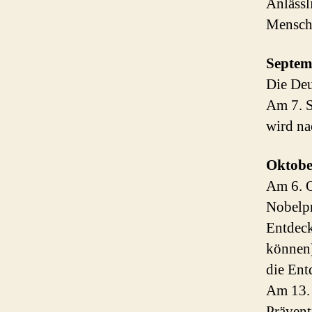
Anlässl
Mensche
Septem
Die Deu
Am 7. S
wird na
Oktobe
Am 6. 
Nobelpr
Entdeck
können)
die En
Am 13. 
Prävent