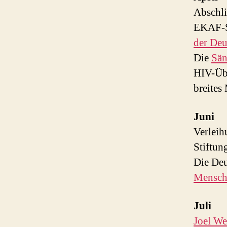
Abschli
EKAF-S
der Deu
Die
Sän
HIV-Übe
breites
Juni
Verleih
Stiftun
Die Deu
Mensch
Juli
Joel W