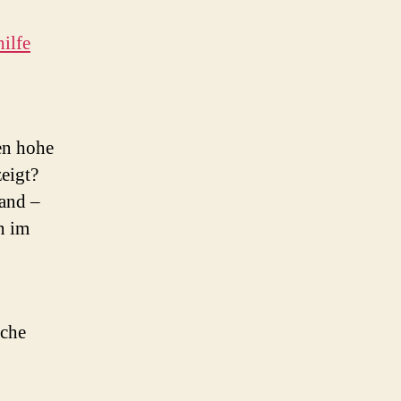
ilfe
en hohe
eigt?
land –
n im
sche