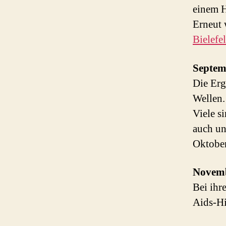
einem H
Erneut 
Bielefe
Septem
Die Erg
Wellen.
Viele s
auch un
Oktober
Novem
Bei ihr
Aids-H