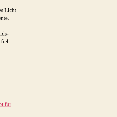
s Licht
nte.
ids-
fiel
t für