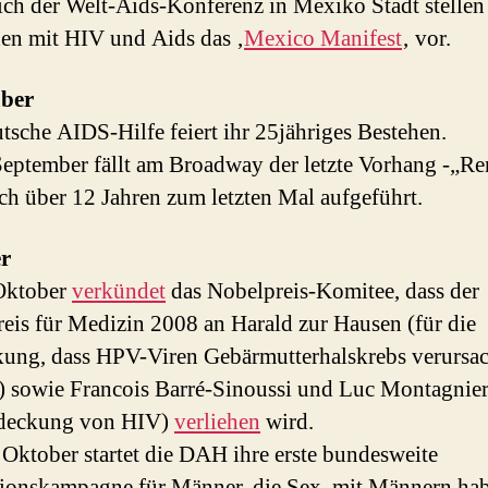
ich der Welt-Aids-Konferenz in Mexiko Stadt stellen
n mit HIV und Aids das ‚
Mexico Manifest
‚ vor.
ber
tsche AIDS-Hilfe feiert ihr 25jähriges Bestehen.
eptember fällt am Broadway der letzte Vorhang -„Re
ch über 12 Jahren zum letzten Mal aufgeführt.
r
Oktober
verkündet
das Nobelpreis-Komitee, dass der
eis für Medizin 2008 an Harald zur Hausen (für die
ung, dass HPV-Viren Gebärmutterhalskrebs verursa
 sowie Francois Barré-Sinoussi und Luc Montagnier
tdeckung von HIV)
verliehen
wird.
Oktober startet die DAH ihre erste bundesweite
ionskampagne für Männer, die Sex mit Männern hab