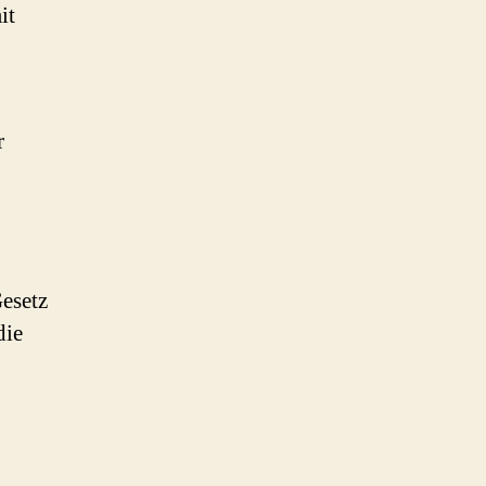
it
r
esetz
die