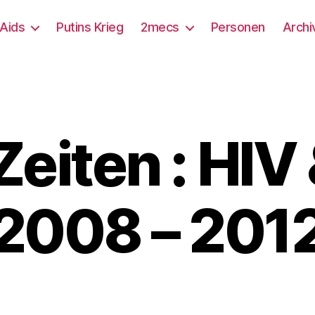
/Aids
Putins Krieg
2mecs
Personen
Archi
eiten : HIV
2008 – 201