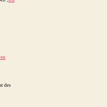
ven
at des