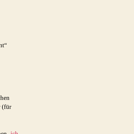
nt“
chen
 (für
en ‚
ich