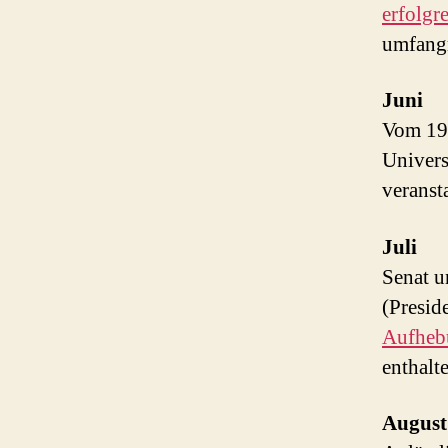
erfolgr
umfangr
Juni
Vom 19.
Univers
veransta
Juli
Senat u
(Presid
Aufhebu
enthalte
August