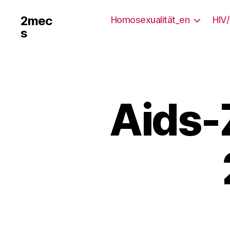
2mec
Homosexualität_en
HIV
s
Aids-Z