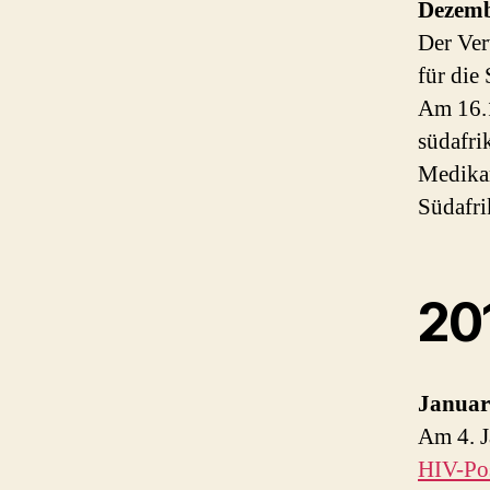
Dezem
Der Ver
für die
Am 16.
südafri
Medikam
Südafri
20
Januar
Am 4. J
HIV-Pos