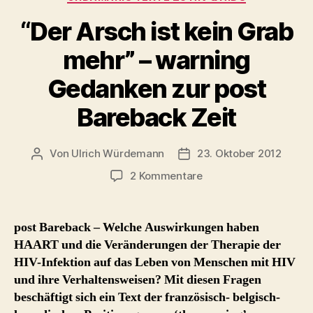
“Der Arsch ist kein Grab
mehr” – warning
Gedanken zur post
Bareback Zeit
Von
Ulrich Würdemann
23. Oktober 2012
Beitragsautor
Beitragsdatum
zu
2 Kommentare
“Der
Arsch
ist
post Bareback – Welche Auswirkungen haben
kein
HAART und die Veränderungen der Therapie der
Grab
HIV-Infektion auf das Leben von Menschen mit HIV
mehr”
und ihre Verhaltensweisen? Mit diesen Fragen
–
beschäftigt sich ein Text der französisch- belgisch-
warning