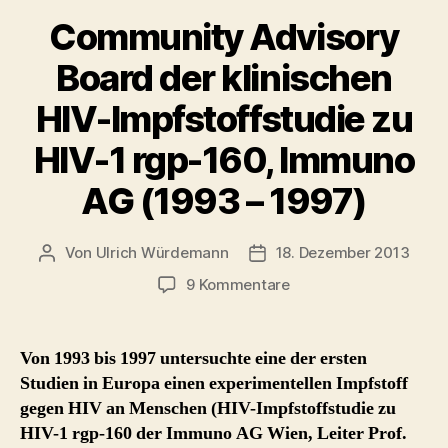
Community Advisory
Board der klinischen
HIV-Impfstoffstudie zu
HIV-1 rgp-160, Immuno
AG (1993 – 1997)
Von
Ulrich Würdemann
18. Dezember 2013
Beitragsautor
Beitragsdatum
zu
9 Kommentare
Community
Advisory
Board
Von 1993 bis 1997 untersuchte eine der ersten
der
Studien in Europa einen experimentellen Impfstoff
klinischen
gegen HIV an Menschen (HIV-Impfstoffstudie zu
HIV-
HIV-1 rgp-160 der Immuno AG Wien, Leiter Prof.
Impfstoffstudie