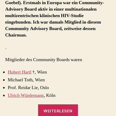
Goebel). Erstmals in Europa war ein Community-
zu
Advisory Board aktiv in einer multinationalen
HIV-
1
multizentrischen klinischen HIV-Studie
rgp-
eingebunden. Ich war damals Mitglied in diesem
160,
Community Advisory Board, zeitweise dessen
Immuno
Chairman.
AG
(1993
.
–
1997)
Mitglieder des Community Boards waren
Hubert Hartl
†, Wien
Michael Toth, Wien
Prof. Reidar Lie, Oslo
Ulrich Würdemann
, Köln
„Community
WEITERLESEN
Advisory