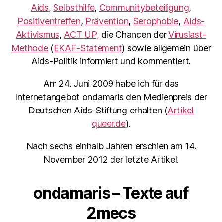
Aids
,
Selbsthilfe
,
Communitybeteiligung
,
Positiventreffen
,
Prävention
,
Serophobie
,
Aids-
Aktivismus
,
ACT UP,
die Chancen der
Viruslast-
Methode
(
EKAF-Statement
) sowie allgemein über
Aids-Politik informiert und kommentiert.
Am 24. Juni 2009 habe ich für das
Internetangebot ondamaris den Medienpreis der
Deutschen Aids-Stiftung erhalten (
Artikel
queer.de
).
Nach sechs einhalb Jahren erschien am 14.
November 2012 der letzte Artikel.
ondamaris – Texte auf
2mecs