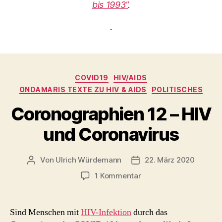
bis 1993
“
.
.
Kategorien
COVID19
HIV/AIDS
ONDAMARIS TEXTE ZU HIV & AIDS
POLITISCHES
Coronographien 12 – HIV
und Coronavirus
Von
Ulrich Würdemann
22. März 2020
Beitragsautor
Beitragsdatum
zu
1 Kommentar
Coronographien
12
–
Sind Menschen mit
HIV-Infektion
durch das
HIV