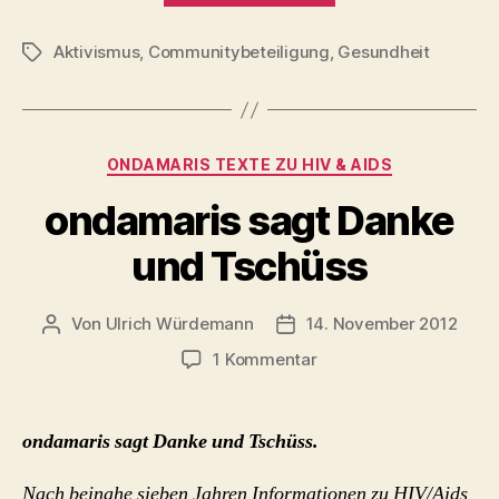
Board
Aktivismus
,
Communitybeteiligung
,
der
Gesundheit
Schlagwörter
klinischen
HIV-
Impfstoffstudie
Kategorien
ONDAMARIS TEXTE ZU HIV & AIDS
zu
HIV-
ondamaris sagt Danke
1
und Tschüss
rgp-
160,
Immuno
Von
Ulrich Würdemann
14. November 2012
Beitragsautor
Beitragsdatum
AG
zu
1 Kommentar
ondamaris
(1993
sagt
–
Danke
ondamaris sagt Danke und Tschüss.
1997)“
und
Tschüss
Nach beinahe sieben Jahren Informationen zu HIV/Aids