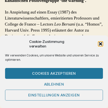
kanadischen Positivengruppe ‘the warning’.
Gedanken
zur
post
In Anspielung auf einen Essay (1987) des
Bareback
Literaturwissenschaftlers, emieritierten Professors und
Zeit
College de France – Lectors
Leo Bersani
(u.a. “Homos”,
Harvard Univ. Press 1995) erläutert der Autor zu
Beginn, auf die Frage nach einer queeren und
Cookie-Zustimmung
provokanten Definition des Begriffes post Bareback
verwalten
würde er sagen, “das Rektum ist kein Grab mehr”:
Wir verwenden Cookies, um unsere Website und unseren Service zu
optimieren.
“Si je devais donner une définition queer et
provocatrice à post-bareback, je répondrais : « le
COOKIES AKZEPTIEREN
rectum n’est plus une tombe », en forme de clin d’oeil
à l’ouvrage de Leo Bersani…”
ABLEHNEN
Dabei wird der Begriff ‘
Bareback
’ auch als Ausdruck
EINSTELLUNGEN ANZEIGEN
einer Zeit, als Höhepunkt eines bestimmten Dogmas
betrachtet, das auch mit Sensationslust, Panikmache und