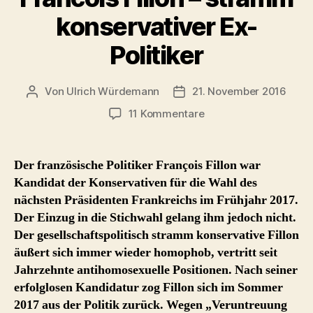
konservativer Ex-
Politiker
Von
Ulrich Würdemann
21. November 2016
Beitragsautor
Beitragsdatum
zu
11 Kommentare
Francois
Fillon
–
Der französische Politiker François Fillon war
stramm
Kandidat der Konservativen für die Wahl des
konservativer
nächsten Präsidenten Frankreichs im Frühjahr 2017.
Ex-
Der Einzug in die Stichwahl gelang ihm jedoch nicht.
Politiker
Der gesellschaftspolitisch stramm konservative Fillon
äußert sich immer wieder homophob, vertritt seit
Jahrzehnte antihomosexuelle Positionen. Nach seiner
erfolglosen Kandidatur zog Fillon sich im Sommer
2017 aus der Politik zurück. Wegen „Veruntreuung