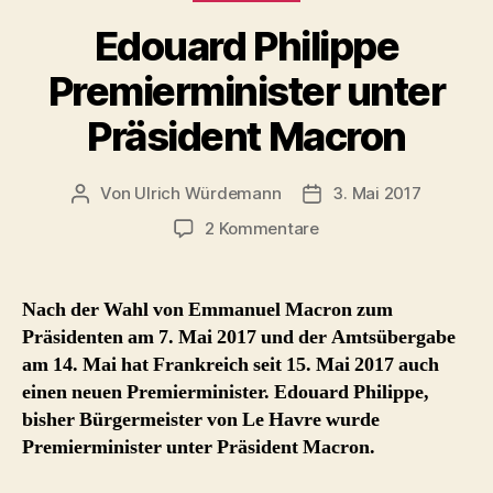
Frankreich
erster
Edouard Philippe
Wahlgang“
Premierminister unter
Präsident Macron
Von
Ulrich Würdemann
3. Mai 2017
Beitragsautor
Beitragsdatum
zu
2 Kommentare
Edouard
Philippe
Premierminister
Nach der Wahl von Emmanuel Macron zum
unter
Präsidenten am 7. Mai 2017 und der Amtsübergabe
Präsident
am 14. Mai hat Frankreich seit 15. Mai 2017 auch
Macron
einen neuen Premierminister. Edouard Philippe,
bisher Bürgermeister von Le Havre wurde
Premierminister unter Präsident Macron.