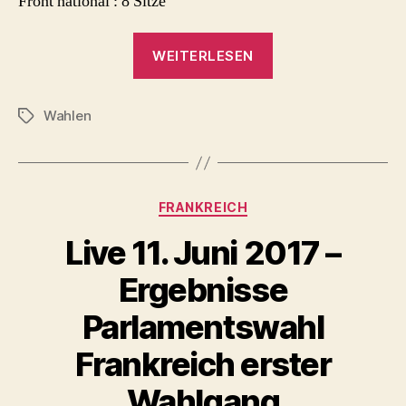
Front national : 8 Sitze
„Live
WEITERLESEN
18.
Juni
Wahlen
2017
Schlagwörter
–
Ergebnisse
Parlamentswahl
Kategorien
FRANKREICH
Frankreich
zweiter
Live 11. Juni 2017 –
Wahlgang“
Ergebnisse
Parlamentswahl
Frankreich erster
Wahlgang