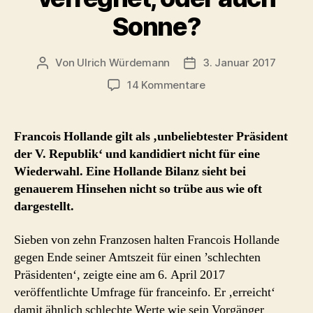
Sonne?
Von
Ulrich Würdemann
3. Januar 2017
Beitragsautor
Beitragsdatum
zu
14 Kommentare
Francois
Hollande
Bilanz
Francois Hollande gilt als ‚unbeliebtester Präsident
verregnet,
der V. Republik‘ und kandidiert nicht für eine
oder
Wiederwahl. Eine Hollande Bilanz sieht bei
auch
genauerem Hinsehen nicht so trübe aus wie oft
Sonne?
dargestellt.
Sieben von zehn Franzosen halten Francois Hollande
gegen Ende seiner Amtszeit für einen ’schlechten
Präsidenten‘, zeigte eine am 6. April 2017
veröffentlichte Umfrage für franceinfo. Er ‚erreicht‘
damit ähnlich schlechte Werte wie sein Vorgänger