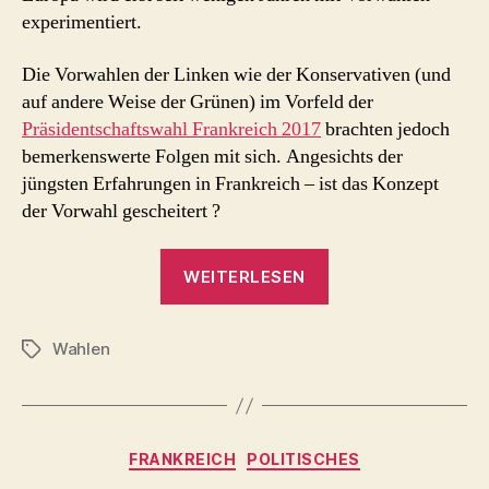
experimentiert.
Die Vorwahlen der Linken wie der Konservativen (und
auf andere Weise der Grünen) im Vorfeld der
Präsidentschaftswahl Frankreich 2017
brachten jedoch
bemerkenswerte Folgen mit sich. Angesichts der
jüngsten Erfahrungen in Frankreich – ist das Konzept
der Vorwahl gescheitert ?
„ist
WEITERLESEN
das
Konzept
Wahlen
der
Schlagwörter
Vorwahl
gescheitert
?
Kategorien
FRANKREICH
POLITISCHES
–