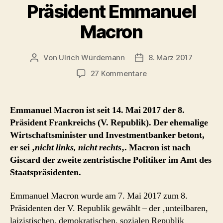
Erfahrungen
Präsident Emmanuel
in
Macron
Frankreich“
Von
Ulrich Würdemann
8. März 2017
Beitragsautor
Beitragsdatum
zu
27 Kommentare
Präsident
Emmanuel
Macron
Emmanuel Macron ist seit 14. Mai 2017 der 8.
Präsident Frankreichs (V. Republik). Der ehemalige
Wirtschaftsminister und Investmentbanker betont,
er sei ‚
nicht links, nicht rechts
‚. Macron ist nach
Giscard der zweite zentristische Politiker im Amt des
Staatspräsidenten.
Emmanuel Macron wurde am 7. Mai 2017 zum 8.
Präsidenten der V. Republik gewählt – der ‚unteilbaren,
laizistischen, demokratischen, sozialen Republik