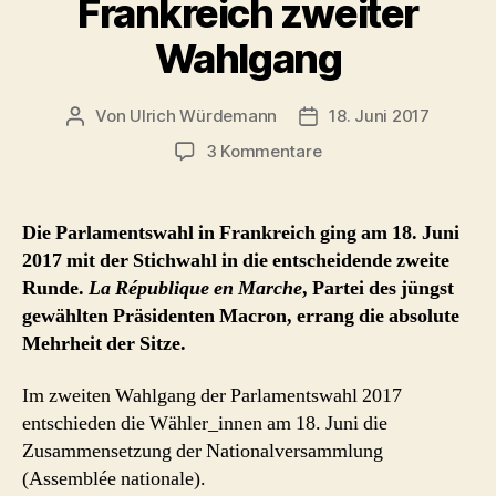
Frankreich zweiter
Wahlgang
Von
Ulrich Würdemann
18. Juni 2017
Beitragsautor
Beitragsdatum
zu
3 Kommentare
Live
18.
Juni
Die Parlamentswahl in Frankreich ging am 18. Juni
2017
2017 mit der Stichwahl in die entscheidende zweite
–
Runde.
La République en Marche
, Partei des jüngst
Ergebnisse
gewählten Präsidenten Macron, errang die absolute
Parlamentswahl
Mehrheit der Sitze.
Frankreich
zweiter
Wahlgang
Im zweiten Wahlgang der Parlamentswahl 2017
entschieden die Wähler_innen am 18. Juni die
Zusammensetzung der Nationalversammlung
(Assemblée nationale).