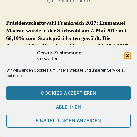
zu
17 Kommentare
Präsidentschaftswahl
Frankreich
2017
Präsidentschaftswahl Frankreich 2017: Emmanuel
–
Macron wurde in der Stichwahl am 7. Mai 2017 mit
Emmanuel
66,10% zum Staatspräsidenten gewählt. Die
Macron
Amtsgeschäfte übernimmt Macron am 14. Mai 2017.
8.
Cookie-Zustimmung
Präsident
verwalten
der
Präsidentschaftswahl
V.
Wir verwenden Cookies, um unsere Website und unseren Service zu
Republik
Frankreich 2017
optimieren.
COOKIES AKZEPTIEREN
Am 23. April 2017 wählen die Bürgerinnen und Bürger
in Frankreich einen neuen Staatspräsidenten – den elften
ABLEHNEN
in der Geschichte der Fünften Republik (ab Oktober
1958). Sollte wie bisher bei allen
EINSTELLUNGEN ANZEIGEN
Präsidentschaftswahlen der 5. Republik im ersten
Wahlgang kein Kandidat die absolute Mehrheit erhalten