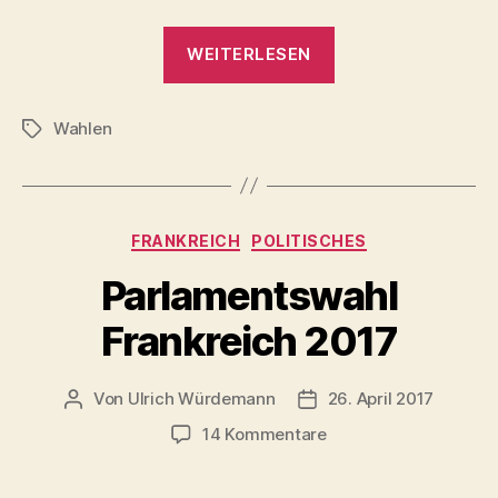
„Edouard
WEITERLESEN
Philippe
Premierminister
Wahlen
unter
Schlagwörter
Präsident
Macron“
Kategorien
FRANKREICH
POLITISCHES
Parlamentswahl
Frankreich 2017
Von
Ulrich Würdemann
26. April 2017
Beitragsautor
Beitragsdatum
zu
14 Kommentare
Parlamentswahl
Frankreich