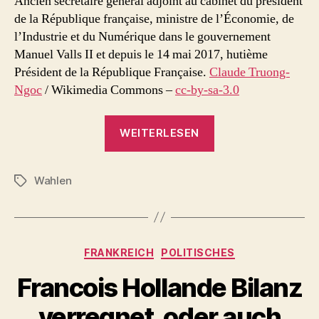
Ancien secrétaire général adjoint au cabinet du président
de la République française, ministre de l’Économie, de
l’Industrie et du Numérique dans le gouvernement
Manuel Valls II et depuis le 14 mai 2017, hutième
Président de la République Française.
Claude Truong-
Ngoc
/ Wikimedia Commons –
cc-by-sa-3.0
„Präsident
WEITERLESEN
Emmanuel
Macron“
Wahlen
Schlagwörter
Kategorien
FRANKREICH
POLITISCHES
Francois Hollande Bilanz
verregnet, oder auch