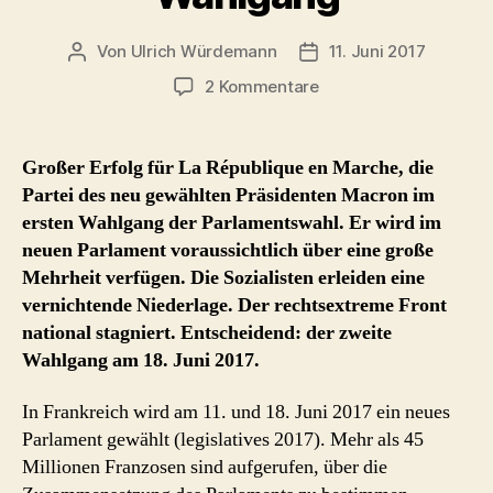
Von
Ulrich Würdemann
11. Juni 2017
Beitragsautor
Beitragsdatum
zu
2 Kommentare
Live
11.
Juni
Großer Erfolg für La République en Marche, die
2017
Partei des neu gewählten Präsidenten Macron im
–
ersten Wahlgang der Parlamentswahl. Er wird im
Ergebnisse
neuen Parlament voraussichtlich über eine große
Parlamentswahl
Mehrheit verfügen. Die Sozialisten erleiden eine
Frankreich
vernichtende Niederlage. Der rechtsextreme Front
erster
Wahlgang
national stagniert. Entscheidend: der zweite
Wahlgang am 18. Juni 2017.
In Frankreich wird am 11. und 18. Juni 2017 ein neues
Parlament gewählt (legislatives 2017). Mehr als 45
Millionen Franzosen sind aufgerufen, über die