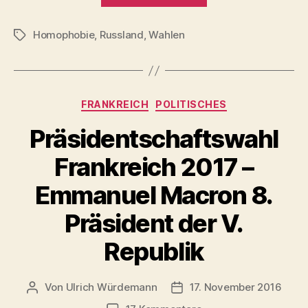
–
Homophobie
,
Russland
,
Wahlen
stramm
Schlagwörter
konservativer
Ex-
Politiker“
Kategorien
FRANKREICH
POLITISCHES
Präsidentschaftswahl
Frankreich 2017 –
Emmanuel Macron 8.
Präsident der V.
Republik
Von
Ulrich Würdemann
17. November 2016
Beitragsautor
Beitragsdatum