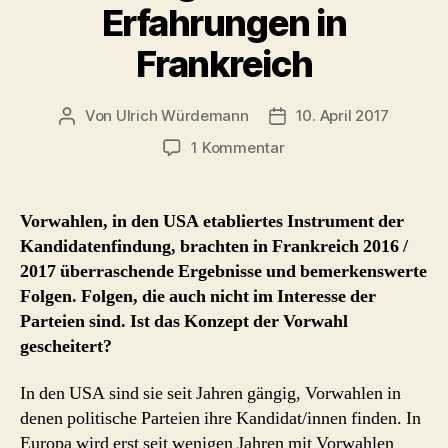
Erfahrungen in
Frankreich
Von
Ulrich Würdemann
10. April 2017
Beitragsautor
Beitragsdatum
zu
1 Kommentar
ist
das
Konzept
Vorwahlen, in den USA etabliertes Instrument der
der
Kandidatenfindung, brachten in Frankreich 2016 /
Vorwahl
2017 überraschende Ergebnisse und bemerkenswerte
gescheitert
Folgen. Folgen, die auch nicht im Interesse der
?
Parteien sind. Ist das Konzept der Vorwahl
–
gescheitert?
Erfahrungen
in
Frankreich
In den USA sind sie seit Jahren gängig, Vorwahlen in
denen politische Parteien ihre Kandidat/innen finden. In
Europa wird erst seit wenigen Jahren mit Vorwahlen