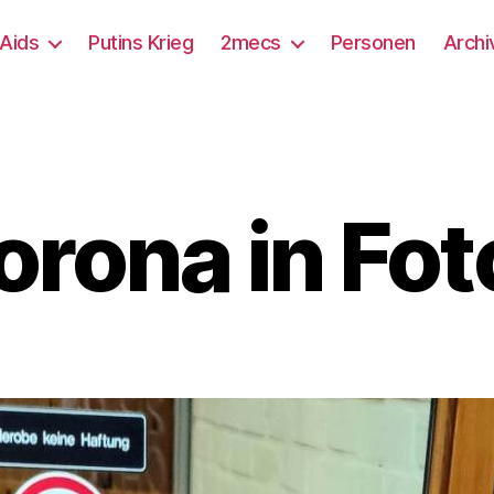
/Aids
Putins Krieg
2mecs
Personen
Archi
orona in Fot