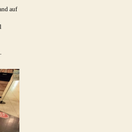
and auf
l
…