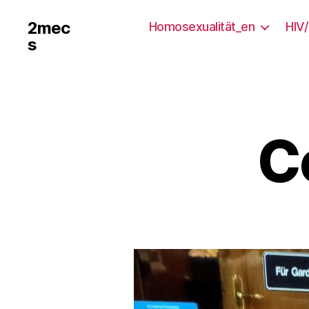
2mec
Homosexualität_en
HIV
s
C