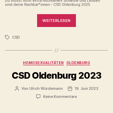
Du musst nicht extra hochsehen! Schwule und Lesben
sind deine Nachbar*innen – CSD Oldenburg 2025
„CSD
WEITERLESEN
Nordwest
Oldenburg
CSD
2025“
Schlagwörter
Kategorien
HOMOSEXUALITÄTEN
OLDENBURG
CSD Oldenburg 2023
Von
Ulrich Würdemann
19. Juni 2023
Beitragsautor
Beitragsdatum
zu
Keine Kommentare
CSD
Oldenburg
2023