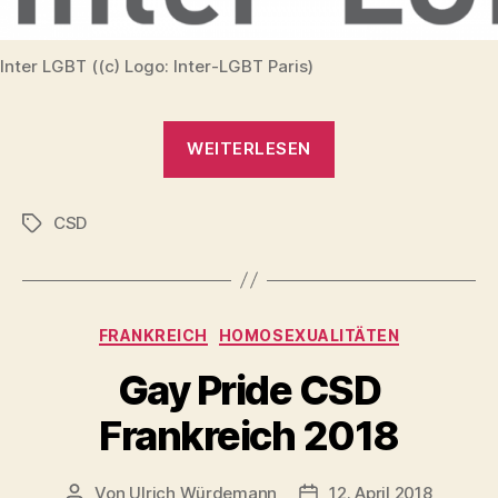
Inter LGBT ((c) Logo: Inter-LGBT Paris)
„CSD
WEITERLESEN
Paris
2018
CSD
erstmals
Schlagwörter
mit
offiziellem
Wagen
Kategorien
FRANKREICH
HOMOSEXUALITÄTEN
der
Stadt
Gay Pride CSD
Paris“
Frankreich 2018
Von
Ulrich Würdemann
12. April 2018
Beitragsautor
Beitragsdatum