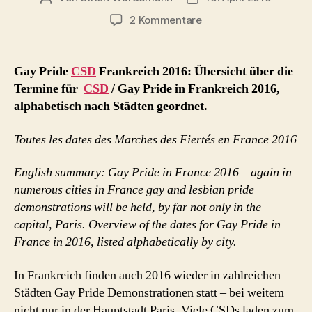
zu
2 Kommentare
Gay
Pride
CSD
Gay Pride
CSD
Frankreich 2016: Übersicht über die
Frankreich
Termine für
CSD
/ Gay Pride in Frankreich 2016,
2016
alphabetisch nach Städten geordnet.
Toutes les dates des Marches des Fiertés en France 2016
English summary: Gay Pride in France 2016 – again in
numerous cities in France gay and lesbian pride
demonstrations will be held,
by far
not only in the
capital, Paris.
Overview of the
dates for
Gay
Pride
in
France
in 2016
,
listed alphabetically
by city.
In Frankreich finden auch 2016 wieder in zahlreichen
Städten Gay Pride Demonstrationen statt – bei weitem
nicht nur in der Hauptstadt Paris. Viele CSDs laden zum