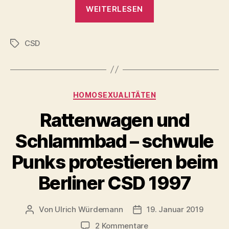
„CSD
WEITERLESEN
Oldenburg
2023“
CSD
Schlagwörter
Kategorien
HOMOSEXUALITÄTEN
Rattenwagen und
Schlammbad – schwule
Punks protestieren beim
Berliner CSD 1997
Von
Ulrich Würdemann
19. Januar 2019
Beitragsautor
Beitragsdatum
zu
2 Kommentare