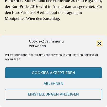
EuroPride. Zuletzt fand der EuroPride 2015 in Riga statt,
der EuroPride 2016 wird in Amsterdam ausgerichtet. Für
den EuroPride 2019 erhielt auf der Tagung in
Montpellier Wien den Zuschlag.
.
Text zuletzt aktualisiert 14.10.2016
Cookie-Zustimmung
verwalten
CSD
,
Homophobie
Schlagwörter
Wir verwenden Cookies, um unsere Website und unseren Service zu
optimieren.
COOKIES AKZEPTIEREN
Seitennummerierung
…
1
2
5
Ältere
→
ABLEHNEN
der
EINSTELLUNGEN ANZEIGEN
Beiträge