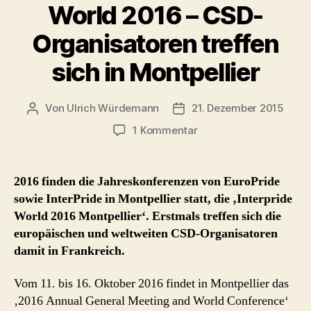
World 2016 – CSD-
Organisatoren treffen
sich in Montpellier
Von
Ulrich Würdemann
21. Dezember 2015
Beitragsautor
Beitragsdatum
zu
1 Kommentar
EuroPride
und
InterPride
2016 finden die Jahreskonferenzen von EuroPride
World
sowie InterPride in Montpellier statt, die ‚Interpride
2016
World 2016 Montpellier‘. Erstmals treffen sich die
–
europäischen und weltweiten CSD-Organisatoren
CSD-
damit in Frankreich.
Organisatoren
treffen
sich
Vom 11. bis 16. Oktober 2016 findet in Montpellier das
in
‚2016 Annual General Meeting and World Conference‘