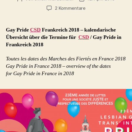
zu
2 Kommentare
Gay
Pride
CSD
Gay Pride
CSD
Frankreich 2018 – kalendarische
Frankreich
Übersicht über die Termine für
CSD
/ Gay Pride in
2018
Frankreich 2018
Toutes les dates des Marches des Fiertés en France 2018
Gay Pride in France 2018 – o
verview of the dates
for Gay Pride in France in 2018