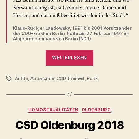
Verwahrlosung ist, ist Gesindel, meine Damen und
Herren, und das muß beseitigt werden in der Stadt.“
Klaus-Rüdiger Landowsky, 1991 bis 2001 Vorsitzender
der CDU-Fraktion Berlin, Rede am 27. Februar 1997 im
Abgeordnetenhaus von Berlin (NDR)
„Rattenwagen
WEITERLESEN
und
Schlammbad
Antifa
,
Autonomie
,
CSD
,
Freiheit
,
Punk
–
Schlagwörter
schwule
Punks
protestieren
Kategorien
HOMOSEXUALITÄTEN
OLDENBURG
beim
Berliner
CSD Oldenburg 2018
CSD
1997“