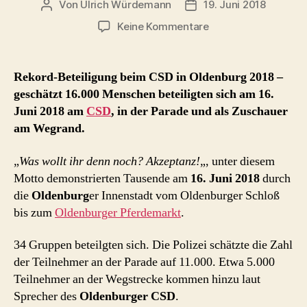
Von
Ulrich Würdemann
19. Juni 2018
Beitragsautor
Beitragsdatum
zu
Keine Kommentare
CSD
Oldenburg
2018
Rekord-Beteiligung beim CSD in Oldenburg 2018 –
geschätzt 16.000 Menschen beteiligten sich am 16.
Juni 2018 am
CSD
, in der Parade und als Zuschauer
am Wegrand.
„
Was wollt ihr denn noch? Akzeptanz!
„, unter diesem
Motto demonstrierten Tausende am
16. Juni 2018
durch
die
Oldenburg
er Innenstadt vom Oldenburger Schloß
bis zum
Oldenburger Pferdemarkt
.
34 Gruppen beteilgten sich. Die Polizei schätzte die Zahl
der Teilnehmer an der Parade auf 11.000. Etwa 5.000
Teilnehmer an der Wegstrecke kommen hinzu laut
Sprecher des
Oldenburger CSD
.