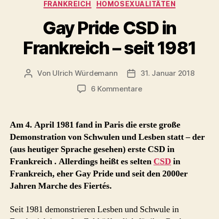
Kategorien
FRANKREICH
HOMOSEXUALITÄTEN
Gay Pride CSD in
Frankreich – seit 1981
Von
Ulrich Würdemann
31. Januar 2018
Beitragsautor
Beitragsdatum
zu
6 Kommentare
Gay
Pride
CSD
Am 4. April 1981 fand in Paris die erste große
in
Demonstration von Schwulen und Lesben statt – der
Frankreich
(aus heutiger Sprache gesehen) erste CSD in
–
Frankreich . Allerdings heißt es selten
CSD
in
seit
Frankreich, eher Gay Pride und seit den 2000er
1981
Jahren Marche des Fiertés.
Seit 1981 demonstrieren Lesben und Schwule in