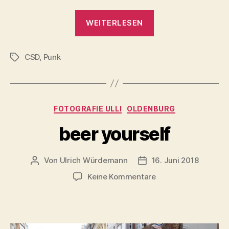
„CSD
WEITERLESEN
Oldenburg
2018“
CSD
,
Punk
Schlagwörter
Kategorien
FOTOGRAFIE ULLI
OLDENBURG
beer yourself
Von
Ulrich Würdemann
16. Juni 2018
Beitragsautor
Beitragsdatum
zu
Keine Kommentare
beer
yourself