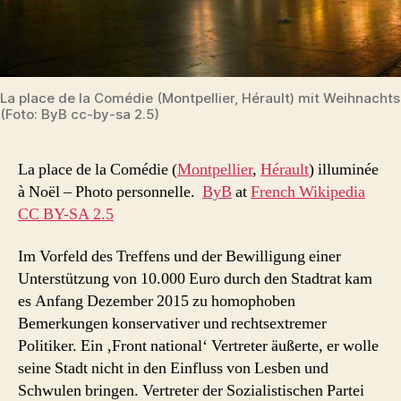
La place de la Comédie (Montpellier, Hérault) mit Weihnacht
(Foto: ByB cc-by-sa 2.5)
La place de la Comédie (
Montpellier
,
Hérault
) illuminée
à Noël – Photo personnelle.
ByB
at
French Wikipedia
CC BY-SA 2.5
Im Vorfeld des Treffens und der Bewilligung einer
Unterstützung von 10.000 Euro durch den Stadtrat kam
es Anfang Dezember 2015 zu homophoben
Bemerkungen konservativer und rechtsextremer
Politiker. Ein ‚Front national‘ Vertreter äußerte, er wolle
seine Stadt nicht in den Einfluss von Lesben und
Schwulen bringen. Vertreter der Sozialistischen Partei