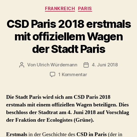
Kategorien
FRANKREICH
PARIS
CSD Paris 2018 erstmals
mit offiziellem Wagen
der Stadt Paris
Von
Ulrich Würdemann
4. Juni 2018
Beitragsautor
Beitragsdatum
zu
1 Kommentar
CSD
Paris
2018
Die Stadt Paris wird sich am CSD Paris 2018
erstmals
erstmals mit einem offiziellen Wagen beteiligen. Dies
mit
beschloss der Stadtrat am 4. Juni 2018 auf Vorschlag
offiziellem
der Fraktion der Ecologistes (Grüne).
Wagen
der
Erstmals
in der Geschichte des
CSD in Paris
(der in
Stadt