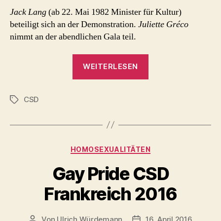
Jack Lang
(ab 22. Mai 1982 Minister für Kultur)
beteiligt sich an der Demonstration.
Juliette Gréco
nimmt an der abendlichen Gala teil.
„Gay
WEITERLESEN
Pride
CSD
CSD
in
Schlagwörter
Frankreich
–
seit
Kategorien
HOMOSEXUALITÄTEN
1981“
Gay Pride CSD
Frankreich 2016
Von
Ulrich Würdemann
16. April 2016
Beitragsautor
Beitragsdatum