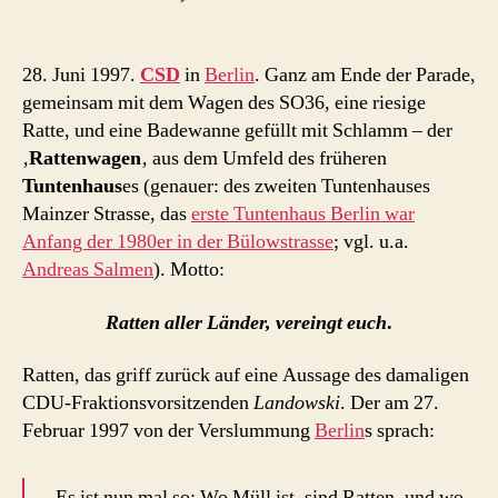
Rattenwagen
und
Schlammbad
28. Juni 1997.
CSD
in
Berlin
. Ganz am Ende der Parade,
–
gemeinsam mit dem Wagen des SO36, eine riesige
schwule
Ratte, und eine Badewanne gefüllt mit Schlamm – der
Punks
‚
Rattenwagen
‚ aus dem Umfeld des früheren
protestieren
Tuntenhaus
es (genauer: des zweiten Tuntenhauses
beim
Mainzer Strasse, das
erste Tuntenhaus Berlin war
Berliner
CSD
Anfang der 1980er in der Bülowstrasse
; vgl. u.a.
1997
Andreas Salmen
). Motto:
Ratten aller Länder, vereingt euch
.
Ratten, das griff zurück auf eine Aussage des damaligen
CDU-Fraktionsvorsitzenden
Landowski
. Der am 27.
Februar 1997 von der Verslummung
Berlin
s sprach:
„Es ist nun mal so: Wo Müll ist, sind Ratten, und wo