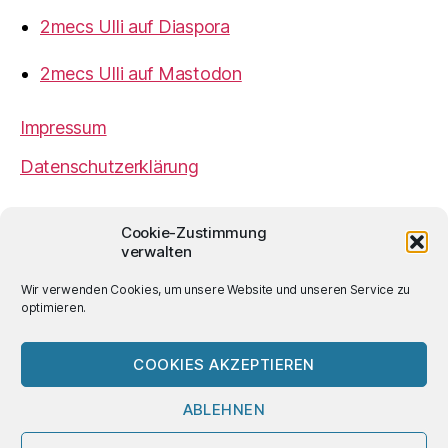
2mecs Ulli auf Diaspora
2mecs Ulli auf Mastodon
Impressum
Datenschutzerklärung
Cookie-Zustimmung
2mecs
von
Ulrich Würdemann
ist sofern nicht
verwalten
anders angegeben lizenziert unter einer
Creative
Commons Namensnennung 4.0 International
Wir verwenden Cookies, um unsere Website und unseren Service zu
Lizenz
.
optimieren.
COOKIES AKZEPTIEREN
© 2026
2mecs
Hoch
↑
ABLEHNEN