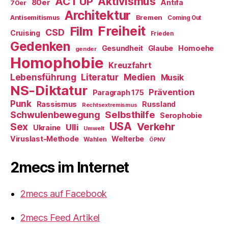
ACT UP
Aktivismus
80er
Antifa
70er
Architektur
Antisemitismus
Bremen
Coming Out
Freiheit
Film
CSD
Cruising
Frieden
Gedenken
Gesundheit
Glaube
Homoehe
gender
Homophobie
Kreuzfahrt
Literatur
Medien
Lebensführung
Musik
NS-Diktatur
Prävention
Paragraph 175
Punk
Rassismus
Russland
Rechtsextremismus
Selbsthilfe
Schwulenbewegung
Serophobie
USA
Verkehr
Sex
Ulli
Ukraine
Umwelt
Viruslast-Methode
Welterbe
Wahlen
ÖPNV
2mecs im Internet
2mecs auf Facebook
2mecs Feed Artikel