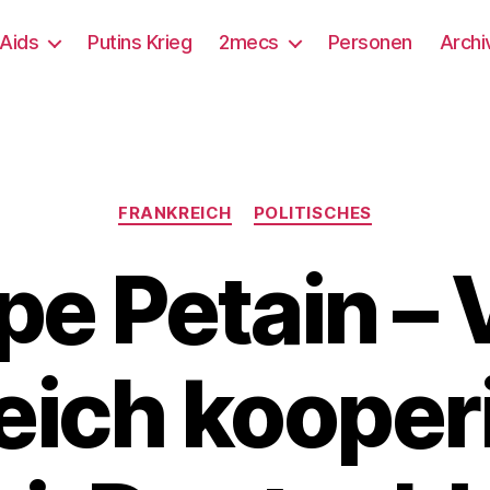
/Aids
Putins Krieg
2mecs
Personen
Archi
Kategorien
FRANKREICH
POLITISCHES
pe Petain –
eich kooperi