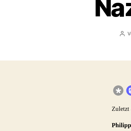
Na
V
Beit
Zuletzt
Philip