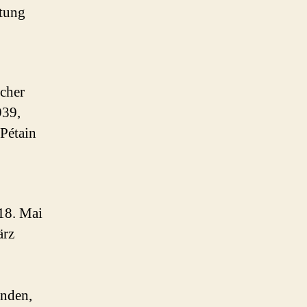
stung
scher
939,
 Pétain
18. Mai
ärz
enden,