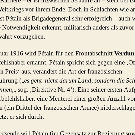
Karriere – er ist inzwischen 58 Jahre alt – steht bei 
Weltkriegs vor ihrem Ende. Doch in Schlachten wie a
st Pétain als Brigadegeneral sehr erfolgreich – auch w
e Notwendigkeit erkennt, militärisch anders als zuvor
ährt vorzugehen.
uar 1916 wird Pétain für den Frontabschnitt
Verdun
ehlshaber ernannt. Pétain spricht sich gegen eine ‚O
n Preis‘ aus, verändert die Art der französischen
ührung („
es geht nicht darum Land, sondern die Sch
innen
„, sog. ‚Direktive Nr. 4‘). Eine seiner ersten Au
rbefehlshaber: eine Meuterei einer großen Anzahl vo
n (ein Drittel der französischen Armee) niederschlag
tzt er sich durch.
egsende will Pétain (im Gegensatz zur Regierung sow