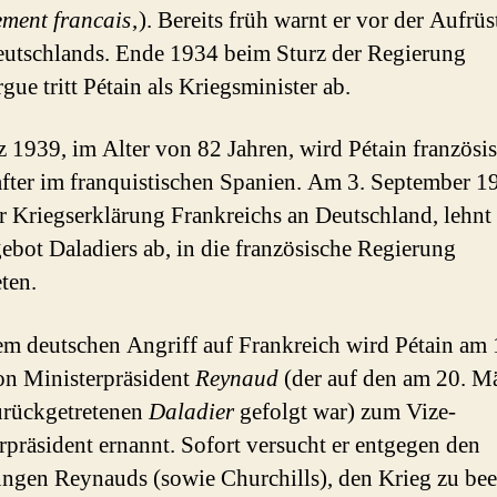
ement francais
‚). Bereits früh warnt er vor der Aufrü
utschlands. Ende 1934 beim Sturz der Regierung
ue tritt Pétain als Kriegsminister ab.
 1939, im Alter von 82 Jahren, wird Pétain französi
fter im franquistischen Spanien. Am 3. September 1
r Kriegserklärung Frankreichs an Deutschland, lehnt
ebot Daladiers ab, in die französische Regierung
ten.
m deutschen Angriff auf Frankreich wird Pétain am 
n Ministerpräsident
Reynaud
(der auf den am 20. M
urückgetretenen
Daladier
gefolgt war) zum Vize-
rpräsident ernannt. Sofort versucht er entgegen den
ngen Reynauds (sowie Churchills), den Krieg zu be