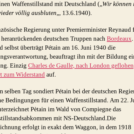
inen Waffenstillstand mit Deutschland („
Wir können 
ieder völlig ausbluten
„, 13.6.1940).
nzösische Regierung unter Premierminister Reynaud f
 heranrückenden deutschen Truppen nach
Bordeaux
.
 selbst überträgt Pétain am 16. Juni 1940 die
ngsverantwortung, beauftragt ihn mit der Bildung ei
ng. Einzig
Charles de Gaulle, nach London geflohen,
t zum Widerstand
auf.
 selben Tag sondiert Pétain bei der deutschen Regi
e Bedingungen für einen Waffenstillstand. Am 22. J
terzeichnet Pètain im Wald von Compiegne das
stillstandsabkommen mit NS-Deutschland.Die
ichnung erfolgt in exakt dem Waggon, in dem 1918