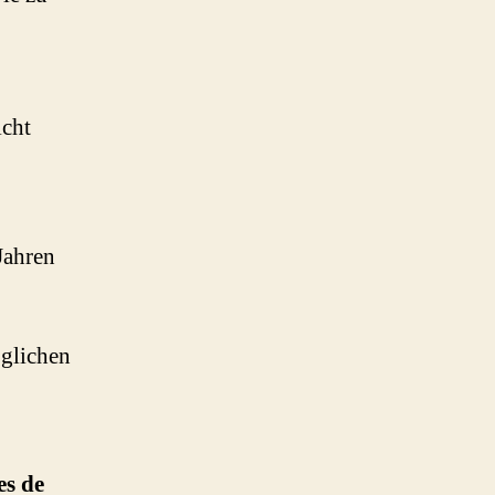
icht
Jahren
öglichen
es de