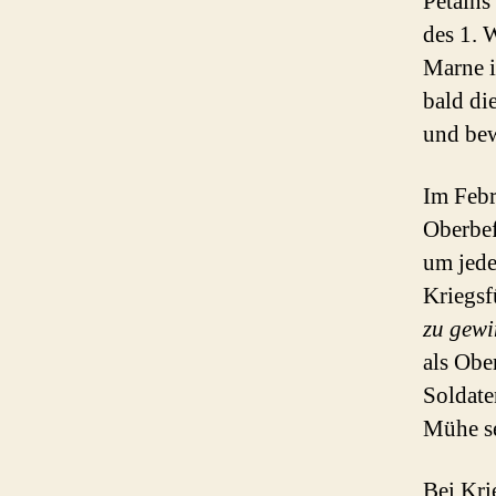
Pétains 
des 1. 
Marne i
bald di
und bew
Im Febr
Oberbef
um jede
Kriegsf
zu gew
als Obe
Soldate
Mühe se
Bei Kri