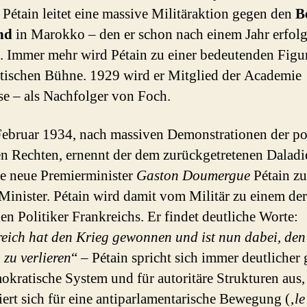
. Pétain leitet eine massive Militäraktion gegen den
B
nd
in Marokko – den er schon nach einem Jahr erfolg
. Immer mehr wird Pétain zu einer bedeutenden Figu
itischen Bühne. 1929 wird er Mitglied der Academie
se – als Nachfolger von Foch.
ebruar 1934, nach massiven Demonstrationen der pol
n Rechten, ernennt der dem zurückgetretenen Daladi
e neue Premierminister
Gaston Doumergue
Pétain z
Minister. Pétain wird damit vom Militär zu einem der
en Politiker Frankreichs. Er findet deutliche Worte:
eich hat den Krieg gewonnen und ist nun dabei, den
 zu verlieren
“ – Pétain spricht sich immer deutlicher
okratische System und für autoritäre Strukturen aus,
siert sich für eine antiparlamentarische Bewegung (‚
le