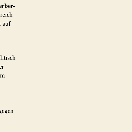
erber-
reich
r auf
itisch
er
um
 gegen