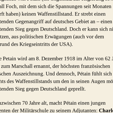
ll Foch, mit dem sich die Spannungen seit Monaten
rft haben) keinen Waffenstillstand. Er strebt einen
tenden Gegenangriff auf deutsches Gebiet an – einen
tenden Sieg gegen Deutschland. Doch er kann sich n
tzen, aus politischen Erwägungen (auch vor dem
rund des Kriegseintritts der USA).
e Petain wird am 8. Dezember 1918 im Alter von 62 
 zum Marschall ernannt, der höchsten französischen
ischen Auszeichnung. Und dennoch, Pétain fühlt sich
hts des Waffenstillstands um den in seinen Augen m
tenden Sieg gegen Deutschland geprellt.
nzwischen 70 Jahre alt, macht Pétain einen jungen
nten der Militärschule zu seinem Adjutanten:
Charl