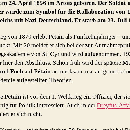
am 24. April 1856 im Artois geboren. Der Soldat 
ker wurde zum Symbol für die Kollaboration von T
ichs mit Nazi-Deutschland. Er starb am 23. Juli 
eg von 1870 erlebt Pétain als Fünfzehnjähriger – und
uckt. Mit 20 meldet er sich bei der zur Aufnahmeprü
egsakademie von St. Cyr und wird aufgenommen. 1
r hier den Abschluss. Schon früh wird der spätere
Ma
and Foch
auf
Pétain
aufmerksam, u.a. aufgrund sein
demie aufgestellten Theorien.
e Petain
ist vor dem 1. Weltkrieg ein Offizier, der si
nig für Politik interessiert. Auch in der
Dreyfus-Affä
iert er sich nicht.