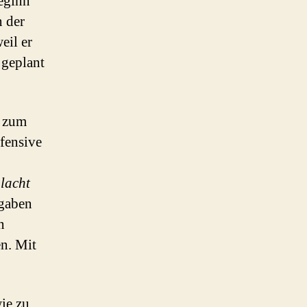
Beginn
n der
eil er
 geplant
zum
ffensive
lacht
fgaben
n
en. Mit
ie zu