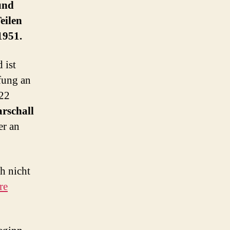
und
eilen
1951.
 ist
fung an
922
rschall
er an
ch nicht
re