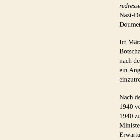
redress
Nazi-De
Doumerg
Im März
Botscha
nach de
ein Ang
einzutre
Nach de
1940 vo
1940 z
Ministe
Erwartu