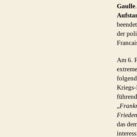
Gaulle
Aufsta
beendet
der pol
Francai
Am 6. F
extreme
folgend
Kriegs-
führend
„
Frankr
Frieden
das dem
interes