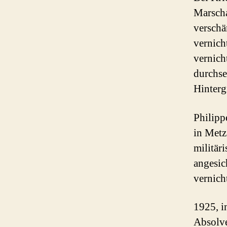
Marscha
verschä
vernich
vernich
durchse
Hinterg
Philipp
in Metz
militär
angesic
vernich
1925, i
Absolve