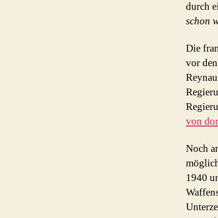
durch e
schon w
Die fra
vor den
Reynaud
Regieru
Regieru
von dor
Noch am
möglich
1940 un
Waffen
Unterze