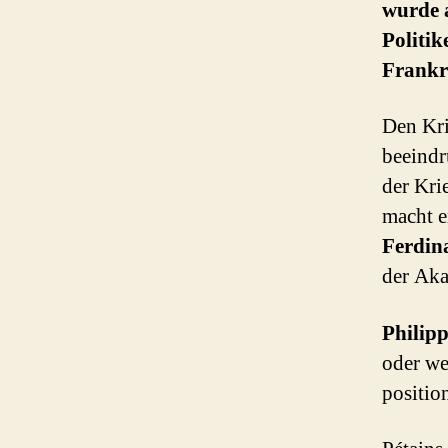
wurde 
Politi
Frankre
Den Kri
beeindr
der Kri
macht e
Ferdin
der Aka
Philipp
oder we
position