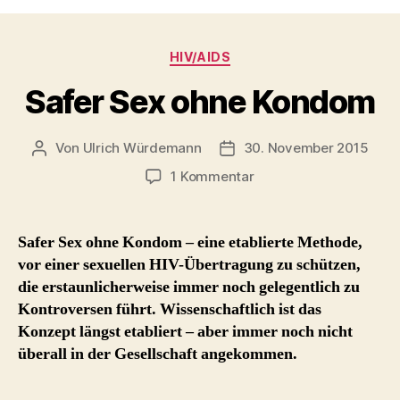
Kategorien
HIV/AIDS
Safer Sex ohne Kondom
Von
Ulrich Würdemann
30. November 2015
Beitragsautor
Beitragsdatum
zu
1 Kommentar
Safer
Sex
ohne
Safer Sex ohne Kondom – eine etablierte Methode,
Kondom
vor einer sexuellen HIV-Übertragung zu schützen,
die erstaunlicherweise immer noch gelegentlich zu
Kontroversen führt. Wissenschaftlich ist das
Konzept längst etabliert – aber immer noch nicht
überall in der Gesellschaft angekommen.