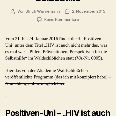
Von
Ulrich Würdemann
2. November 2015
Beitragsautor
Beitragsdatum
zu
Keine Kommentare
Positiven-
Uni
2016:
Vom 21. bis 24. Januar 2016 findet die 4. ‚Positiven-
„HIV
Uni‘ unter dem Titel „HIV ist auch nicht mehr das, was
ist
es mal war – Pillen, Präventionen, Perspektiven für die
auch
Selbsthilfe“ im Waldschlößchen statt (VA-Nr. 6905).
nicht
mehr
Hier das von der Akademie Waldschlößchen
das,
was
veröffentlichte Programm (das ich mit konzipiert habe) –
es
Anmeldung online möglich hier
mal
war“
.
–
Pillen,
Positiven-Uni – „HIV ist auch
Präventionen,