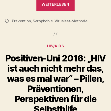
„Safer
WEITERLESEN
Sex
ohne
Prävention
,
Serophobie
,
Viruslast-Methode
Kondom“
Schlagwörter
Kategorien
HIV/AIDS
Positiven-Uni 2016: „HIV
ist auch nicht mehr das,
was es mal war“ – Pillen,
Präventionen,
Perspektiven für die
Selbsthilfe