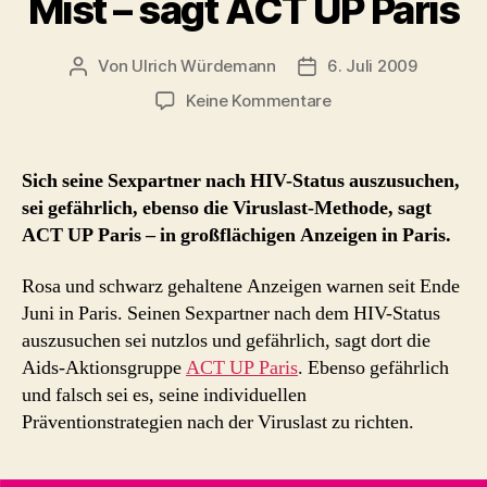
Mist – sagt ACT UP Paris
Von
Ulrich Würdemann
6. Juli 2009
Beitragsautor
Beitragsdatum
zu
Keine Kommentare
Viruslast-
Methode
ist
Sich seine Sexpartner nach HIV-Status auszusuchen,
Mist
sei gefährlich, ebenso die Viruslast-Methode, sagt
–
ACT UP Paris – in großflächigen Anzeigen in Paris.
sagt
ACT
Rosa und schwarz gehaltene Anzeigen warnen seit Ende
UP
Juni in Paris. Seinen Sexpartner nach dem HIV-Status
Paris
auszusuchen sei nutzlos und gefährlich, sagt dort die
Aids-Aktionsgruppe
ACT UP Paris
. Ebenso gefährlich
und falsch sei es, seine individuellen
Präventionstrategien nach der Viruslast zu richten.