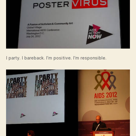
I party. I bareback. I’m positive. I’m responsible.