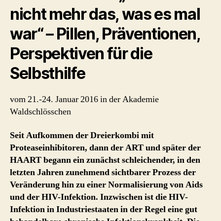
Perspektiven
nicht mehr das, was es mal
für
die
war“ – Pillen, Präventionen,
Selbsthilfe
Perspektiven für die
Selbsthilfe
vom 21.-24. Januar 2016 in der Akademie
Waldschlösschen
Seit Aufkommen der Dreierkombi mit
Proteaseinhibitoren, dann der ART und später der
HAART begann ein zunächst schleichender, in den
letzten Jahren zunehmend sichtbarer Prozess der
Veränderung hin zu einer Normalisierung von Aids
und der HIV-Infektion. Inzwischen ist die HIV-
Infektion in Industriestaaten in der Regel eine gut