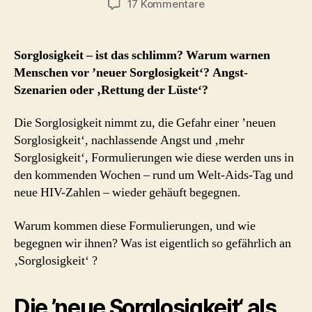
–
zu
17 Kommentare
Sorglosigkeit
Pillen,
und
Präventionen,
die
Sorglosigkeit – ist das schlimm? Warum warnen
Perspektiven
Rettung
Menschen vor ’neuer Sorglosigkeit‘? Angst-
für
der
Szenarien oder ‚Rettung der Lüste‘?
die
Lüste
Selbsthilfe“
Die Sorglosigkeit nimmt zu, die Gefahr einer ’neuen
Sorglosigkeit‘, nachlassende Angst und ‚mehr
Sorglosigkeit‘, Formulierungen wie diese werden uns in
den kommenden Wochen – rund um Welt-Aids-Tag und
neue HIV-Zahlen – wieder gehäuft begegnen.
Warum kommen diese Formulierungen, und wie
begegnen wir ihnen? Was ist eigentlich so gefährlich an
‚Sorglosigkeit‘ ?
Die ’neue Sorglosigkeit‘ als