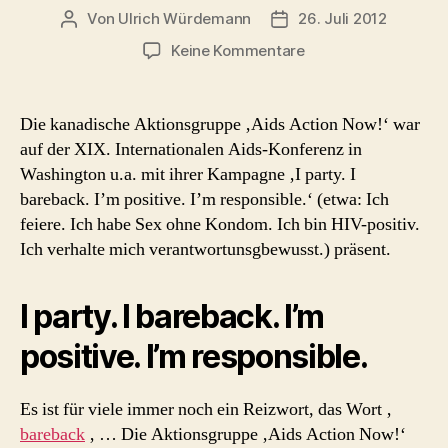
Von
Ulrich Würdemann
26. Juli 2012
Beitragsautor
Beitragsdatum
zu
Keine Kommentare
I
party.
I
Die kanadische Aktionsgruppe ‚Aids Action Now!‘ war
bareback.
auf der XIX. Internationalen Aids-Konferenz in
I’m
Washington u.a. mit ihrer Kampagne ‚I party. I
positive.
bareback. I’m positive. I’m responsible.‘ (etwa: Ich
I’m
feiere. Ich habe Sex ohne Kondom. Ich bin HIV-positiv.
responsible.
Ich verhalte mich verantwortunsgbewusst.) präsent.
–
Aktion
von
I party. I bareback. I’m
Aids
Action
positive. I’m responsible.
Now!
in
Washington
Es ist für viele immer noch ein Reizwort, das Wort ‚
(Fotos)
bareback
‚ … Die Aktionsgruppe ‚Aids Action Now!‘