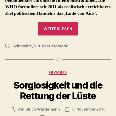
behandelbare chronische Infektionskrankheit. Die
WHO formuliert seit 2011 als realistisch erreichbares
Ziel politischen Handelns das ‚Ende von Aids‘.
„Positiven-
WEITERLESEN
Uni
2016:
Selbsthilfe
,
Viruslast-Methode
„HIV
Schlagwörter
ist
auch
nicht
Kategorien
HIV/AIDS
mehr
das,
Sorglosigkeit und die
was
Rettung der Lüste
es
mal
war“
Von
Ulrich Würdemann
3. November 2014
Beitragsautor
Beitragsdatum