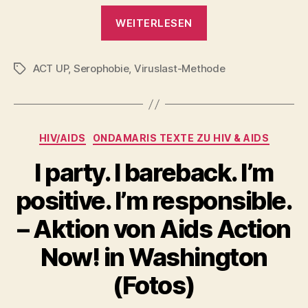
„Aids
WEITERLESEN
ist
keine
ACT UP
,
Serophobie
,
Viruslast-Methode
düstere
Schlagwörter
Bedrohung
mehr“
Kategorien
HIV/AIDS
ONDAMARIS TEXTE ZU HIV & AIDS
I party. I bareback. I’m
positive. I’m responsible.
– Aktion von Aids Action
Now! in Washington
(Fotos)