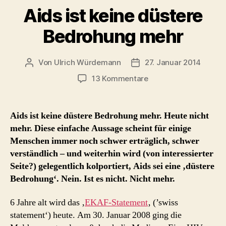
Aids ist keine düstere
Bedrohung mehr
Von
Ulrich Würdemann
27. Januar 2014
Beitragsautor
Beitragsdatum
zu
13 Kommentare
Aids
ist
keine
Aids ist keine düstere Bedrohung mehr. Heute nicht
düstere
mehr. Diese einfache Aussage scheint für einige
Bedrohung
Menschen immer noch schwer erträglich, schwer
mehr
verständlich – und weiterhin wird (von interessierter
Seite?) gelegentlich kolportiert, Aids sei eine ‚düstere
Bedrohung‘. Nein. Ist es nicht. Nicht mehr.
6 Jahre alt wird das ‚
EKAF-Statement
‚ (’swiss
statement‘) heute. Am 30. Januar 2008 ging die