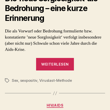
Bedrohung – eine kurze
Erinnerung
Die als Vorwurf oder Bedrohung formulierte bzw.
konstatierte ’neue Sorglosigkeit‘ verfolgt insbesondere
(aber nicht nur) Schwule schon viele Jahre durch die
Aids-Krise.
„Sorglosigkeit
WEITERLESEN
und
die
Sex
,
sexpositiv
,
Viruslast-Methode
Rettung
Schlagwörter
der
Lüste“
Kategorien
HIV/AIDS