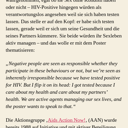
wahrgenommen, egal ob sie Sex ohne Kondom haben
oder nicht – HIV-Positive hingegen würden als
verantwortungslos angesehen weil sie sich haben testen
lassen. Das stelle er auf den Kopf: er habe sich testen
lassen, gerade weil er sich um seine Gesundheit und die
seines Partners kümmere. Sie beide würden ihr Sexleben
aktiv managen – und das wolle er mit dem Poster
thematisieren:
„Negative people are seen as responsible whether they
participate in these behaviours or not, but we’re seen as
inherently irresponsible because we have tested positive
for HIV. But I flip it on its head: I got tested because I
care about my health and care about my partners’
health. We are active agents managing our sex lives, and
the poster wants to speak to that.“
Die Aktionsgruppe ‚
Aids Action Now!
‚ (AAN) wurde
bereits 1988 auf Initiative und mit aktiver Beteiligung