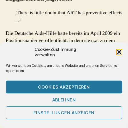
„There is little doubt that ART has preventive effects
…“
Die Deutsche Aids-Hilfe hatte bereits im April 2009 ein
Positionspapier veröffentlicht, in dem sie u.a. zu dem
Schluss kommt “Unsere bisherigen
Safer-Sex
-
Cookie-Zustimmung
Botschaften werden durch diese Aussage sinnvoll und
verwalten
wirksam ergänzt; in der Prävention eröffnen sich
Wir verwenden Cookies, um unsere Website und unseren Service zu
dadurch neue Möglichkeiten.”
optimieren.
.
COOKIES AKZEPTIEREN
weitere Informationen:
ABLEHNEN
ACT UP Paris 25.06.2009: Act Up-Paris lance une
campagne sur la prévention gay et adresse une lettre
EINSTELLUNGEN ANZEIGEN
ouverte à l’INPES
tetu 02.07.2009: Prévention, sérotriage… Act Up-Paris