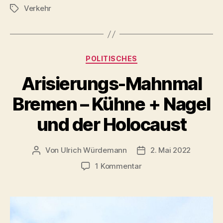
Verkehr
Eisenbahn
Schlagwörter
der
Welt“
Kategorien
POLITISCHES
Arisierungs-Mahnmal
Bremen – Kühne + Nagel
und der Holocaust
Von
Ulrich Würdemann
2. Mai 2022
Beitragsautor
Beitragsdatum
zu
1 Kommentar
Arisierungs-
Mahnmal
Bremen
–
Kühne