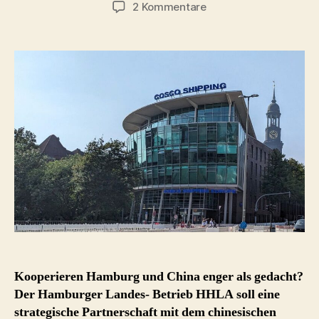
zu
2 Kommentare
Hamburg
und
China
–
engere
Kooperation
HHLA
&
Cosco?
Kooperieren Hamburg und China enger als gedacht?
Der Hamburger Landes- Betrieb HHLA soll eine
strategische Partnerschaft mit dem chinesischen