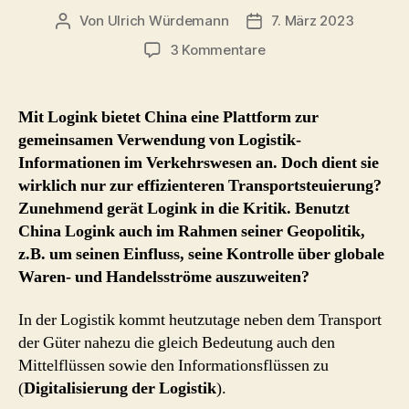
Von
Ulrich Würdemann
7. März 2023
Beitragsautor
Beitragsdatum
zu
3 Kommentare
Logink
–
versucht
Mit Logink bietet China eine Plattform zur
China
gemeinsamen Verwendung von Logistik-
mit
Informationen im Verkehrswesen an. Doch dient sie
Logistik-
wirklich nur zur effizienteren Transportsteuierung?
Plattform
Zunehmend gerät Logink in die Kritik. Benutzt
Einfluss
China Logink auch im Rahmen seiner Geopolitik,
auszubauen
?
z.B. um seinen Einfluss, seine Kontrolle über globale
Waren- und Handelsströme auszuweiten?
In der Logistik kommt heutzutage neben dem Transport
der Güter nahezu die gleich Bedeutung auch den
Mittelflüssen sowie den Informationsflüssen zu
(
Digitalisierung der Logistik
).