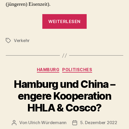
(jüngeren) Eisenzeit).
„die
WEITERLESEN
Scheibenräder
von
Verkehr
Glum“
Schlagwörter
Kategorien
HAMBURG
POLITISCHES
Hamburg und China –
engere Kooperation
HHLA & Cosco?
Von
Ulrich Würdemann
5. Dezember 2022
Beitragsautor
Beitragsdatum