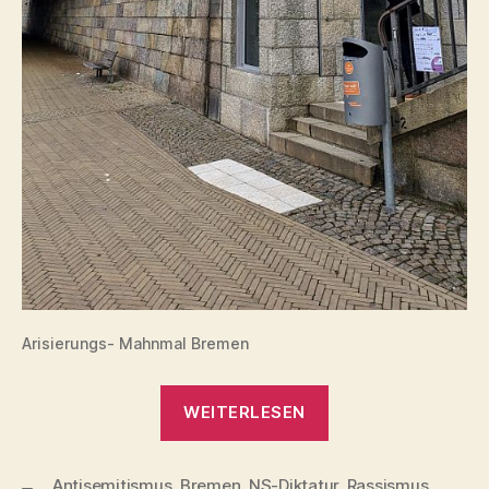
Arisierungs- Mahnmal Bremen
„Arisierungs-
WEITERLESEN
Mahnmal
Bremen
Antisemitismus
,
Bremen
,
NS-Diktatur
–
,
Rassismus
,