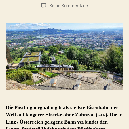
zu
Keine Kommentare
Pöstlingbergbahn
–
steilste
Eisenbahn
der
Welt
Die Pöstlingbergbahn gilt als steilste Eisenbahn der
Welt auf längerer Strecke ohne Zahnrad (s.u.). Die in
Linz / Österreich gelegene Bahn verbindet den