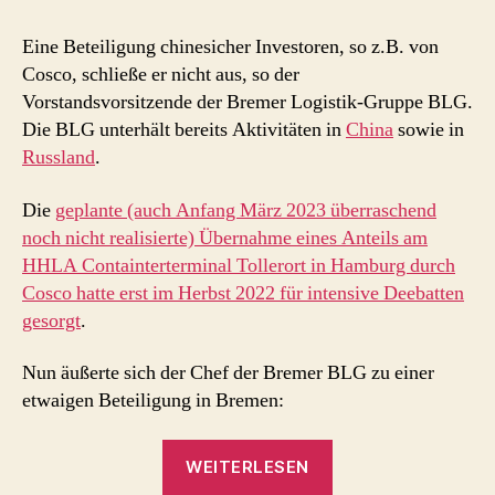
und
China:
Eine Beteiligung chinesicher Investoren, so z.B. von
BLG
Cosco, schließe er nicht aus, so der
mit
Vorstandsvorsitzende der Bremer Logistik-Gruppe BLG.
Cosco-
Die BLG unterhält bereits Aktivitäten in
China
sowie in
Beteiligung
Russland
.
?
Die
geplante (auch Anfang März 2023 überraschend
noch nicht realisierte) Übernahme eines Anteils am
HHLA Containterterminal Tollerort in Hamburg durch
Cosco hatte erst im Herbst 2022 für intensive Deebatten
gesorgt
.
Nun äußerte sich der Chef der Bremer BLG zu einer
etwaigen Beteiligung in Bremen:
„Bremen
WEITERLESEN
und