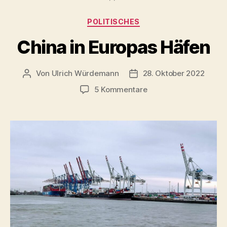
HHLA
Kategorien
POLITISCHES
&
Cosco?“
China in Europas Häfen
Von
Ulrich Würdemann
28. Oktober 2022
Beitragsautor
Beitragsdatum
zu
5 Kommentare
China
in
Europas
Häfen