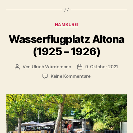
Kategorien
HAMBURG
Wasserflugplatz Altona
(1925 – 1926)
Von
Ulrich Würdemann
9. Oktober 2021
Beitragsautor
Beitragsdatum
zu
Keine Kommentare
Wasserflugplatz
Altona
(1925
–
1926)