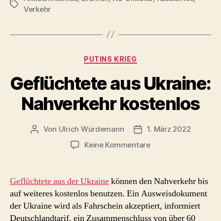
Schlagwörter
Verkehr
Kühne
+
Nagel
und
Kategorien
PUTINS KRIEG
der
Geflüchtete aus Ukraine:
Holocaust“
Nahverkehr kostenlos
Von
Ulrich Würdemann
1. März 2022
Beitragsautor
Beitragsdatum
zu
Keine Kommentare
Geflüchtete
aus
Ukraine:
Geflüchtete aus der Ukraine
können den Nahverkehr bis
Nahverkehr
auf weiteres kostenlos benutzen. Ein Ausweisdokument
kostenlos
der Ukraine wird als Fahrschein akzeptiert, informiert
Deutschlandtarif, ein Zusammenschluss von über 60