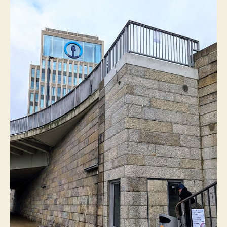
+
Nagel
und
der
Holocaust