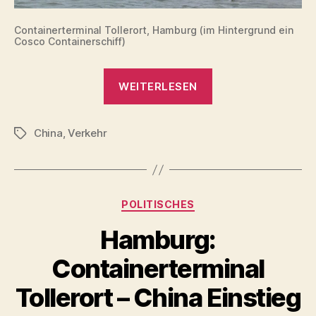
Containerterminal Tollerort, Hamburg (im Hintergrund ein
Cosco Containerschiff)
„China
WEITERLESEN
in
Europas
China
,
Verkehr
Häfen“
Schlagwörter
Kategorien
POLITISCHES
Hamburg:
Containerterminal
Tollerort – China Einstieg