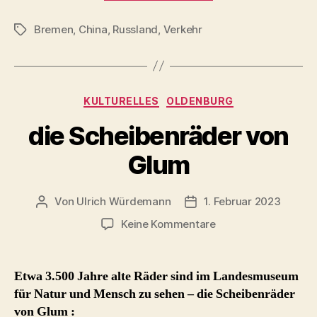
China:
Bremen
,
China
,
Russland
,
Verkehr
BLG
Schlagwörter
mit
Cosco-
Beteiligung
Kategorien
KULTURELLES
OLDENBURG
?“
die Scheibenräder von
Glum
Von
Ulrich Würdemann
1. Februar 2023
Beitragsautor
Beitragsdatum
zu
Keine Kommentare
die
Scheibenräder
von
Etwa 3.500 Jahre alte Räder sind im Landesmuseum
Glum
für Natur und Mensch zu sehen – die Scheibenräder
von Glum :