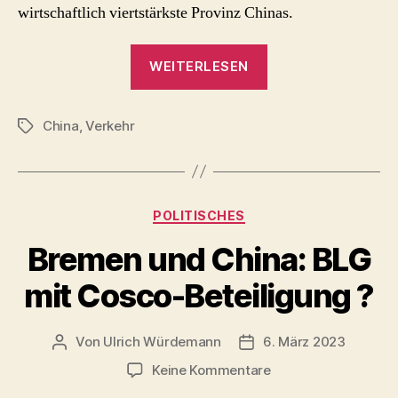
wirtschaftlich viertstärkste Provinz Chinas.
„Logink
WEITERLESEN
–
versucht
China
,
Verkehr
China
Schlagwörter
mit
Logistik-
Plattform
Kategorien
POLITISCHES
Einfluss
auszubauen
Bremen und China: BLG
?“
mit Cosco-Beteiligung ?
Von
Ulrich Würdemann
6. März 2023
Beitragsautor
Beitragsdatum
zu
Keine Kommentare
Bremen