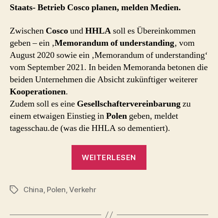
Staats- Betrieb Cosco planen, melden Medien.
Zwischen
Cosco
und
HHLA
soll es Übereinkommen
geben – ein ‚
Memorandum of understanding
‚ vom
August 2020 sowie ein ‚Memorandum of understanding‘
vom September 2021. In beiden Memoranda betonen die
beiden Unternehmen die Absicht zukünftiger weiterer
Kooperationen
.
Zudem soll es eine
Gesellschaftervereinbarung
zu
einem etwaigen Einstieg in
Polen
geben, meldet
tagesschau.de (was die HHLA so dementiert).
„Hamburg
WEITERLESEN
und
China
China
,
Polen
,
Verkehr
–
Schlagwörter
engere
Kooperation