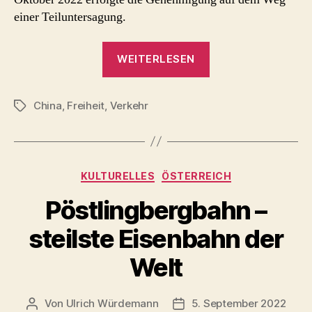
einer Teiluntersagung.
„Hamburg:
WEITERLESEN
Containerterminal
Tollerort
China
,
Freiheit
,
Verkehr
–
Schlagwörter
China
Einstieg“
Kategorien
KULTURELLES
ÖSTERREICH
Pöstlingbergbahn –
steilste Eisenbahn der
Welt
Von
Ulrich Würdemann
5. September 2022
Beitragsautor
Beitragsdatum