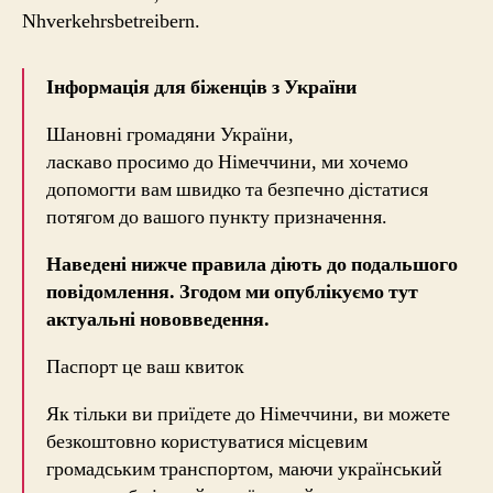
Nhverkehrsbetreibern.
Інформація для біженців з України
Шановні громадяни України,
ласкаво просимо до Німеччини, ми хочемо
допомогти вам швидко та безпечно дістатися
потягом до вашого пункту призначення.
Наведені нижче правила
діють до подальшого
повідомлення. Згодом ми опублікуємо тут
актуальні нововведення.
Паспорт це ваш квиток
Як тільки ви приїдете до Німеччини, ви можете
безкоштовно користуватися місцевим
громадським транспортом, маючи український