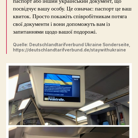
паспорт або інший український документ, що
посвідчує вашу особу. Це означає: паспорт це ваш
квиток. Просто покажіть співробітникам потягa
свої документи i вони допоможуть вам із
запитаннями щодо вашої подорожі.
Quelle: Deutschlandtarifverbund Ukraine Sonderseite,
https://deutschlandtarifverbund.de/staywithukraine