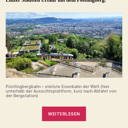
Linzer Stadtteil Urfahr mit dem Pöstlingberg.
Pöstlingbergbahn – steilste Eisenbahn der Welt (hier
unterhalb der Aussichtsplattform, kurz nach Abfahrt von
der Bergstation)
„Pöstlingbergbahn
WEITERLESEN
–
steilste