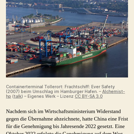
Containerterminal Tollerort: Frachtschiff: Ever Safety
(2007) beim Umschlag im Hamburger Hafen. –
Alchemist-
hp
(
talk
) – Eigenes Werk – Lizenz
CC BY-SA 3.0
Nachdem sich im Wirtschaftsministerium Widerstand
gegen die Übernahme abzeichnete, hatte China eine Frist
für die Genehmigung bis Jahresende 2022 gesetzt. Eine
Oktober 2022 erfolgte die Genehmigung auf dem Weg