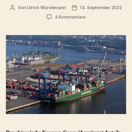
Von
Ulrich Würdemann
14. September 2022
Beitragsautor
Beitragsdatum
zu
4 Kommentare
Hamburg:
Containerterminal
Tollerort
–
China
Einstieg