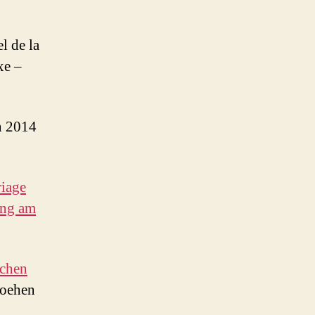
l de la
xe –
n 2014
iage
ung am
schen
moehen