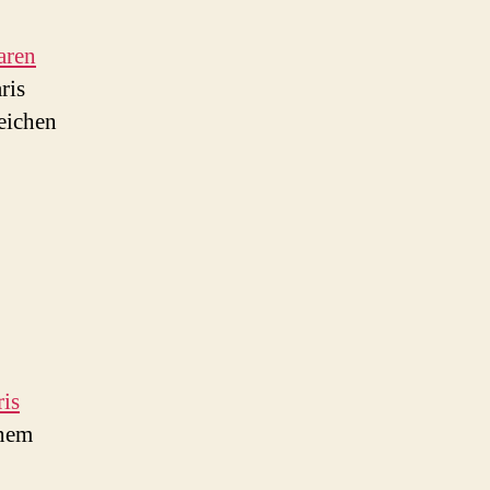
aren
ris
eichen
ris
inem