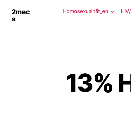
2mec
Homosexualität_en
HIV
s
13% H