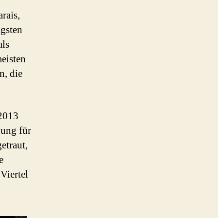
rais,
igsten
als
eisten
, die
 2013
ßung für
etraut,
e
Viertel