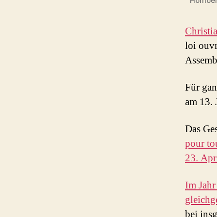
Homoehe
Christi
loi ouv
Assembl
Für gan
am 13. 
Das Ges
pour to
23. Apr
Im Jahr
gleichg
bei ins