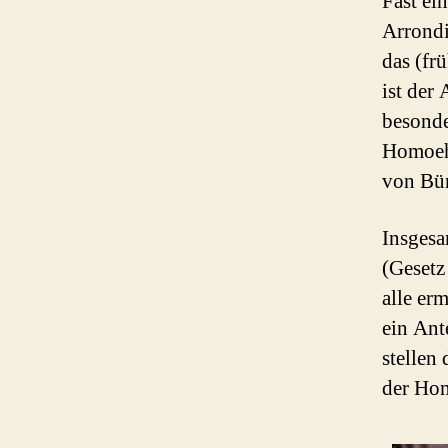
Fast ei
Arrondi
das (fr
ist der
besonde
Homoehe
von Bür
Insgesa
(Gesetz
alle er
ein Ant
stellen
der Hom