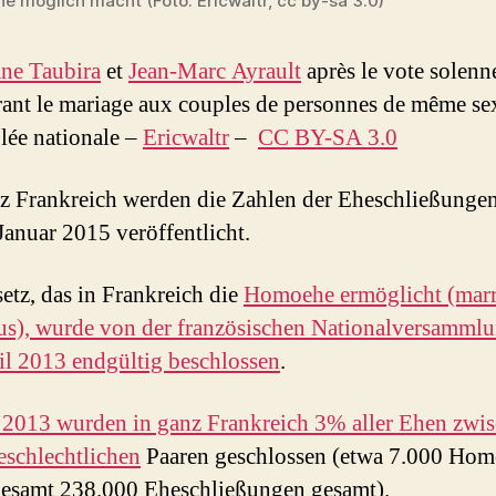
 möglich macht (Foto: Ericwaltr, cc by-sa 3.0)
ane Taubira
et
Jean-Marc Ayrault
après le vote solenne
rant le mariage aux couples de personnes de même se
ée nationale –
Ericwaltr
–
CC BY-SA 3.0
z Frankreich werden die Zahlen der Eheschließunge
Januar 2015 veröffentlicht.
etz, das in Frankreich die
Homoehe ermöglicht (marr
us), wurde von der französischen Nationalversamml
il 2013 endgültig beschlossen
.
 2013 wurden in ganz Frankreich 3% aller Ehen zwi
eschlechtlichen
Paaren geschlossen (etwa 7.000 Ho
gesamt 238.000 Eheschließungen gesamt).