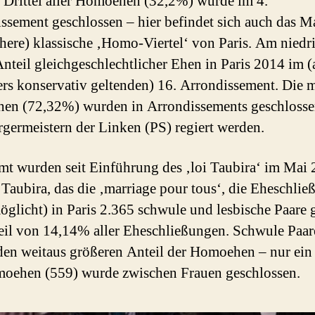
n Drittel aller Homoehen (32,2%) wurde im 4.
ssement geschlossen – hier befindet sich auch das Ma
ühere) klassische ‚Homo-Viertel‘ von Paris. Am niedr
 Anteil gleichgeschlechtlicher Ehen in Paris 2014 im (
rs konservativ geltenden) 16. Arrondissement. Die m
n (72,32%) wurden in Arrondissements geschlossen
germeistern der Linken (PS) regiert werden.
mt wurden seit Einführung des ‚loi Taubira‘ im Mai
 Taubira, das die ‚marriage pour tous‘, die Eheschlie
möglicht) in Paris 2.365 schwule und lesbische Paare g
eil von 14,14% aller Eheschließungen. Schwule Paar
 den weitaus größeren Anteil der Homoehen – nur ein 
oehen (559) wurde zwischen Frauen geschlossen.