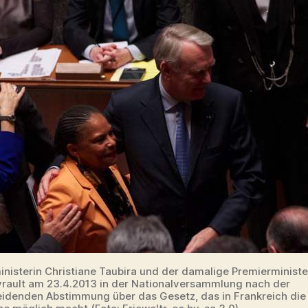
inisterin Christiane Taubira und der damalige Premierminist
rault am 23.4.2013 in der Nationalversammlung nach der
idenden Abstimmung über das Gesetz, das in Frankreich die