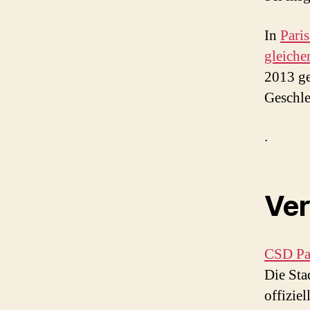
In
Pari
gleiche
2013 ge
Geschle
.
Ver
CSD Par
Die Sta
offizie