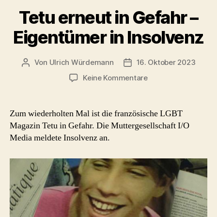
Tetu erneut in Gefahr –
Eigentümer in Insolvenz
Von
Ulrich Würdemann
16. Oktober 2023
Beitragsautor
Beitragsdatum
zu
Keine Kommentare
Tetu
erneut
in
Zum wiederholten Mal ist die französische LGBT
Gefahr
Magazin Tetu in Gefahr. Die Muttergesellschaft I/O
–
Media meldete Insolvenz an.
Eigentümer
in
Insolvenz