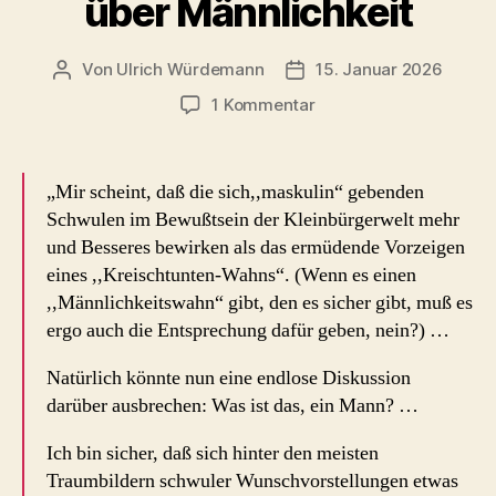
über Männlichkeit
Von
Ulrich Würdemann
15. Januar 2026
Beitragsautor
Beitragsdatum
zu
1 Kommentar
Herbert
Tobias
1980
„Mir scheint, daß die sich,,maskulin“ gebenden
über
Schwulen im Bewußtsein der Kleinbürgerwelt mehr
Männlichkeit
und Besseres bewirken als das ermüdende Vorzeigen
eines ,,Kreischtunten-Wahns“. (Wenn es einen
,,Männlichkeitswahn“ gibt, den es sicher gibt, muß es
ergo auch die Entsprechung dafür geben, nein?) …
Natürlich könnte nun eine endlose Diskussion
darüber ausbrechen: Was ist das, ein Mann? …
Ich bin sicher, daß sich hinter den meisten
Traumbildern schwuler Wunschvorstellungen etwas