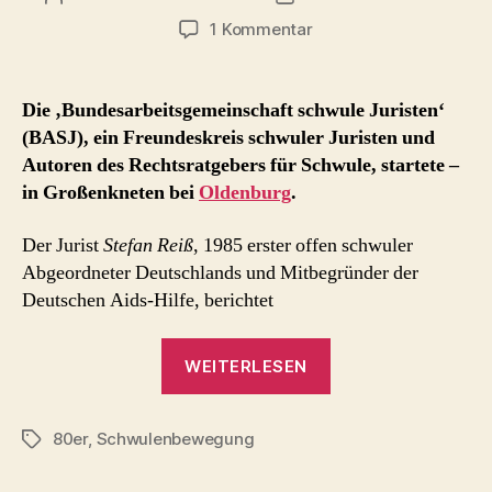
zu
1 Kommentar
recht
schwul
–
Die ‚Bundesarbeitsgemeinschaft schwule Juristen‘
Anfänge
(BASJ), ein Freundeskreis schwuler Juristen und
der
Autoren des Rechtsratgebers für Schwule, startete –
’schwulen
in Großenkneten bei
Oldenburg
.
Juristen‘
in
Der Jurist
Stefan Reiß
, 1985 erster offen schwuler
Großenkneten
Abgeordneter Deutschlands und Mitbegründer der
Deutschen Aids-Hilfe, berichtet
„recht
WEITERLESEN
schwul
–
80er
,
Schwulenbewegung
Anfänge
Schlagwörter
der