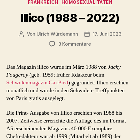
Kategorien
FRANKREICH
HOMOSEXUALITÄTEN
Illico (1988 – 2022)
Von
Ulrich Würdemann
17. Juni 2023
Beitragsautor
Beitragsdatum
zu
3 Kommentare
Illico
(1988
–
Das Magazin illico wurde im März 1988 von
Jacky
2022)
Fougeray
(geb. 1959; früher Rdakteur beim
Schwulenmagazin Gai Pied
) gegründet. Illico erschien
monatlich und wurde in den Schwulen- Treffpunkten
von Paris gratis ausgelegt.
Die Print- Ausgabe von Illico erschien von 1988 bis
2007. Zeitweise errerichte die Auflage des im Format
A5 erscheinenden Magazins 40.000 Exemplare.
Chefredakteur war ab 1999 (Mitarbeit ab 1989) der