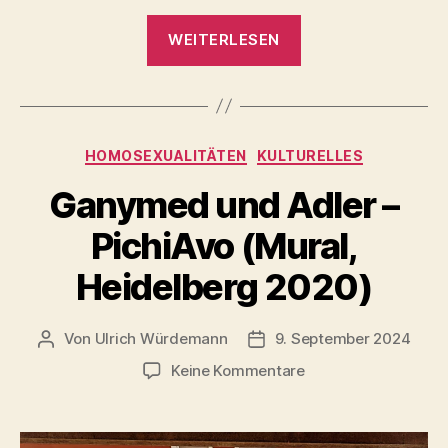
„Wähl
WEITERLESEN
Liebe
Hamburg
Spielbudenplatz
15.
Kategorien
HOMOSEXUALITÄTEN
KULTURELLES
Februar
2025“
Ganymed und Adler –
PichiAvo (Mural,
Heidelberg 2020)
Von
Ulrich Würdemann
9. September 2024
Beitragsautor
Beitragsdatum
zu
Keine Kommentare
Ganymed
und
Adler