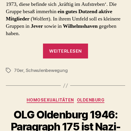
1973, diese befinde sich ‚kräftig im Aufstreben‘. Die
Gruppe besaß immerhin
ein gutes Dutzend aktive
Mitglieder
(Wolfert). In ihrem Umfeld soll es kleinere
Gruppen in
Jever
sowie in
Wilhelmshaven
gegeben
haben.
„IHWO
WEITERLESEN
Oldenburg
(1973
70er
,
Schwulenbewegung
–
Schlagwörter
1974)“
Kategorien
HOMOSEXUALITÄTEN
OLDENBURG
OLG Oldenburg 1946:
Paragraph 175 ist Nazi-