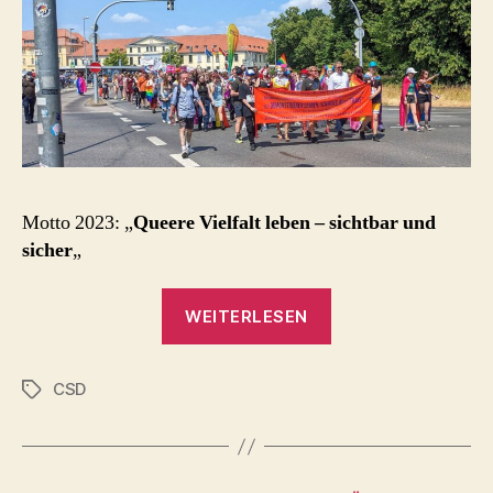
Motto 2023: „
Queere Vielfalt leben – sichtbar und
sicher
„
„CSD
WEITERLESEN
Oldenburg
2023“
CSD
Schlagwörter