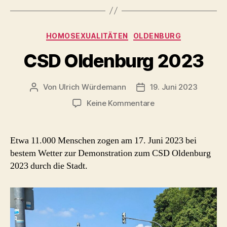
Eigentümer
in
Kategorien
HOMOSEXUALITÄTEN
OLDENBURG
Insolvenz“
CSD Oldenburg 2023
Von
Ulrich Würdemann
19. Juni 2023
Beitragsautor
Beitragsdatum
zu
Keine Kommentare
CSD
Oldenburg
2023
Etwa 11.000 Menschen zogen am 17. Juni 2023 bei
bestem Wetter zur Demonstration zum CSD Oldenburg
2023 durch die Stadt.