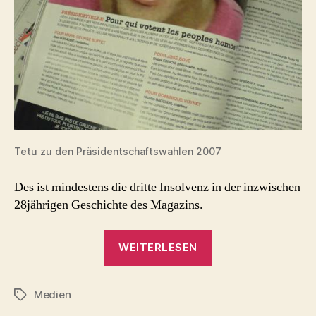
Tetu zu den Präsidentschaftswahlen 2007
Des ist mindestens die dritte Insolvenz in der inzwischen
28jährigen Geschichte des Magazins.
„Tetu
WEITERLESEN
erneut
in
Medien
Gefahr
Schlagwörter
–