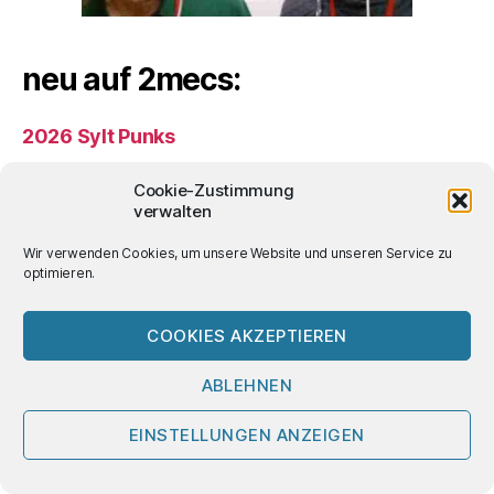
neu auf 2mecs:
2026 Sylt Punks
Herbert Tobias 1980 über Männlichkeit
Cookie-Zustimmung
verwalten
Der feurige Engel (Sergej Prokofjew) – Theater
Wir verwenden Cookies, um unsere Website und unseren Service zu
Bremen 2025
optimieren.
Mein beinahe erstes Tattoo
COOKIES AKZEPTIEREN
das radikal Böse (Hannah Arendt 1951)
ABLEHNEN
Schlagwörter
EINSTELLUNGEN ANZEIGEN