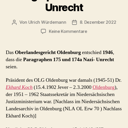
Unrecht
Von
Ulrich Würdemann
8. Dezember 2022
Beitragsautor
Beitragsdatum
zu
Keine Kommentare
OLG
Oldenburg
1946:
Das
Oberlandesgericht Oldenburg
entschied
1946
,
Paragraph
dass die
Paragraphen 175 und 174a Nazi- Unrecht
175
seien.
ist
Nazi-
Präsident des OLG Oldenburg war damals (1945-51) Dr.
Unrecht
Ekhard Koch
(15.4.1902 Jever – 2.3.2000
Oldenburg
),
der 1951 – 1962 Staatssekretär im Niedersächsischen
Justizministerium war. [Nachlass im Niedersächsischen
Landesarchiv in Oldenburg (NLA OL Erw 70 ) Nachlass
Ekhard Koch)]