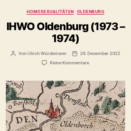
Kategorien
HOMOSEXUALITÄTEN
OLDENBURG
IHWO Oldenburg (1973 –
1974)
Von
Ulrich Würdemann
29. Dezember 2022
Beitragsautor
Beitragsdatum
zu
Keine Kommentare
IHWO
Oldenburg
(1973
–
1974)