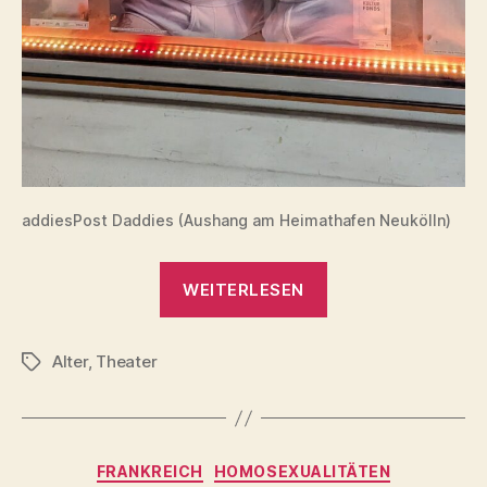
addiesPost Daddies (Aushang am Heimathafen Neukölln)
„Post
WEITERLESEN
Daddies
(2024)“
Alter
,
Theater
Schlagwörter
Kategorien
FRANKREICH
HOMOSEXUALITÄTEN