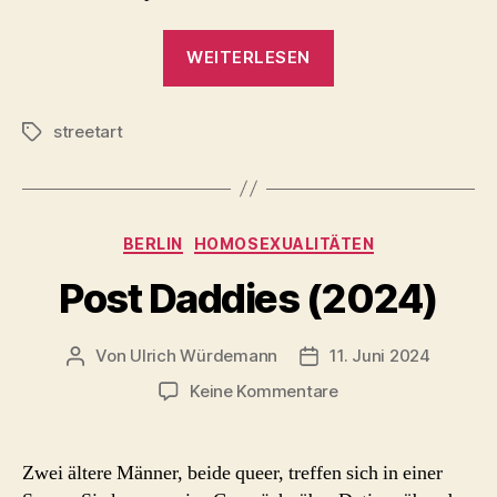
„Ganymed
WEITERLESEN
und
Adler
streetart
–
Schlagwörter
PichiAvo
(Mural,
Heidelberg
Kategorien
BERLIN
HOMOSEXUALITÄTEN
2020)“
Post Daddies (2024)
Von
Ulrich Würdemann
11. Juni 2024
Beitragsautor
Beitragsdatum
zu
Keine Kommentare
Post
Daddies
(2024)
Zwei ältere Männer, beide queer, treffen sich in einer