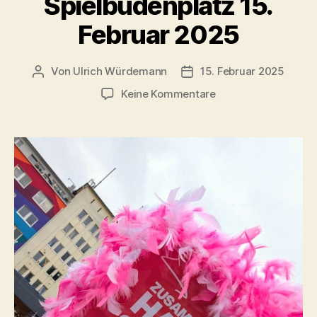
Spielbudenplatz 15.
Februar 2025
Von
Ulrich Würdemann
15. Februar 2025
Beitragsautor
Beitragsdatum
zu
Keine Kommentare
Wähl
Liebe
Hamburg
Spielbudenplatz
15.
Februar
2025