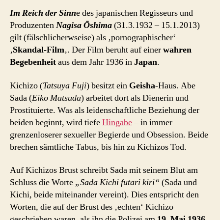
der
Im Reich der Sinn
e des japanischen Regisseurs und
Sinne
Produzenten
Nagisa Ōshima
(31.3.1932 – 15.1.2013)
(Nagisa
gilt (fälschlicherwseise) als ‚pornographischer‘
Ōshima
‚
Skandal-Film
‚. Der Film beruht auf einer
wahren
1976)
Begebenheit
aus dem Jahr 1936 in
Japan
.
Kichizo (
Tatsuya Fuji
) besitzt ein
Geisha
-Haus. Abe
Sada (
Eiko Matsuda
) arbeitet dort als Dienerin und
Prostituierte. Was als leidenschaftliche Beziehung der
beiden beginnt, wird tiefe
Hingabe
– in immer
grenzenloserer sexueller Begierde und Obsession. Beide
brechen sämtliche Tabus, bis hin zu Kichizos Tod.
Auf Kichizos Brust schreibt Sada mit seinem Blut am
Schluss die Worte
„Sada Kichi futari kiri“
(Sada und
Kichi, beide miteinander vereint). Dies entspricht den
Worten, die auf der Brust des ‚echten‘ Kichizo
geschrieben waren, als ihn die Polizei am
19. Mai 1936