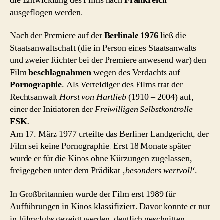
die Entwicklung des Films nach
Frankreich
ausgeflogen werden.
Nach der Premiere auf der
Berlinale 1976
ließ die
Staatsanwaltschaft (die in Person eines Staatsanwalts
und zweier Richter bei der Premiere anwesend war) den
Film
beschlagnahmen
wegen des Verdachts auf
Pornographie
. Als Verteidiger des Films trat der
Rechtsanwalt
Horst von Hartlieb
(1910 – 2004) auf,
einer der Initiatoren der
Freiwilligen Selbstkontrolle
FSK.
Am 17. März 1977 urteilte das Berliner Landgericht, der
Film sei keine Pornographie. Erst 18 Monate später
wurde er für die Kinos ohne Kürzungen zugelassen,
freigegeben unter dem Prädikat
‚besonders wertvoll‘
.
In Großbritannien wurde der Film erst 1989 für
Aufführungen in Kinos klassifiziert. Davor konnte er nur
in Filmclubs gezeigt werden, deutlich geschnitten.