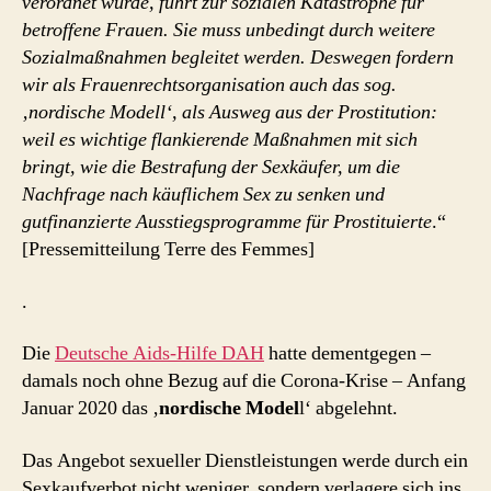
verordnet wurde, führt zur sozialen Katastrophe für
betroffene Frauen. Sie muss unbedingt durch weitere
Sozialmaßnahmen begleitet werden. Deswegen fordern
wir als Frauenrechtsorganisation auch das sog.
‚nordische Modell‘, als Ausweg aus der Prostitution:
weil es wichtige flankierende Maßnahmen mit sich
bringt, wie die Bestrafung der Sexkäufer, um die
Nachfrage nach käuflichem Sex zu senken und
gutfinanzierte Ausstiegsprogramme für Prostituierte
.“
[Pressemitteilung Terre des Femmes]
.
Die
Deutsche Aids-Hilfe DAH
hatte dementgegen –
damals noch ohne Bezug auf die Corona-Krise – Anfang
Januar 2020 das ‚
nordische Model
l‘ abgelehnt.
Das Angebot sexueller Dienstleistungen werde durch ein
Sexkaufverbot nicht weniger, sondern verlagere sich ins