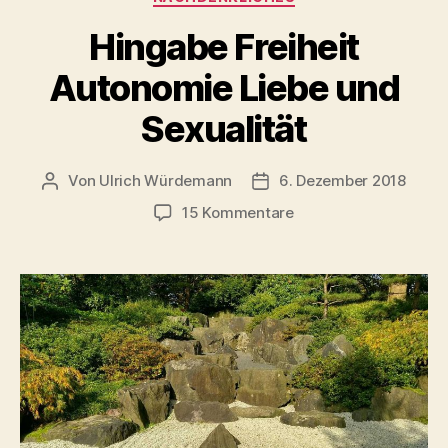
Hingabe Freiheit
Autonomie Liebe und
Sexualität
Von
Ulrich Würdemann
6. Dezember 2018
Beitragsautor
Beitragsdatum
zu
15 Kommentare
Hingabe
Freiheit
Autonomie
Liebe
und
Sexualität