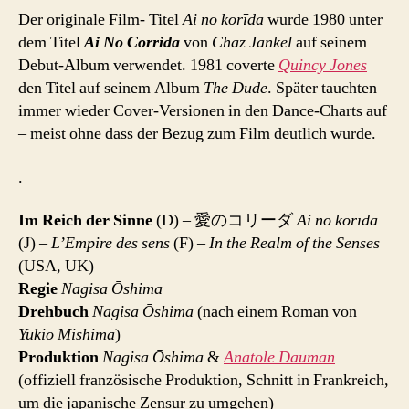
Der originale Film- Titel
Ai no korīda
wurde 1980 unter
dem Titel
Ai No Corrida
von
Chaz Jankel
auf seinem
Debut-Album verwendet. 1981 coverte
Quincy Jones
den Titel auf seinem Album
The Dude
. Später tauchten
immer wieder Cover-Versionen in den Dance-Charts auf
– meist ohne dass der Bezug zum Film deutlich wurde.
.
Im Reich der Sinne
(D) – 愛のコリーダ
Ai no korīda
(J)
– L’Empire des sens
(F)
– In the Realm of the Senses
(USA, UK)
Regie
Nagisa Ōshima
Drehbuch
Nagisa Ōshima
(nach einem Roman von
Yukio Mishima
)
Produktion
Nagisa Ōshima
&
Anatole Dauman
(offiziell französische Produktion, Schnitt in Frankreich,
um die japanische Zensur zu umgehen)