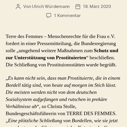
Von
Ulrich Würdemann
18. März 2020
Beitragsautor
Beitragsdatum
zu
1 Kommentar
Coronographien
5
–
Terre des Femmes – Menschenrechte für die Frau e.V.
Prostituierte
fordert in einer Pressemitteilung, die Bundesregierung
fordern
solle „umgehend weitere Maßnahmen zum
Schutz und
Unterstützung
zur Unterstützung von Prostituierten
“ beschließen.
Die Schließung von Prostituionsstätten wurde begrüßt.
„
Es kann nicht sein, dass man Prostituierte, die in einem
Bordell tätig sind, von heute auf morgen im Stich lässt.
Die meisten werden nicht von dem deutschen
Sozialsystem aufgefangen und rutschen in prekäre
Verhältnisse ab
“, so Christa Stolle,
Bundesgeschäftsführerin von TERRE DES FEMMES.
„
Eine plötzliche Schließung von Bordellen, wie sie jetzt