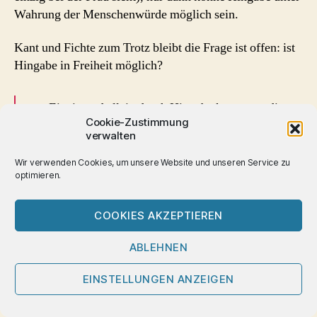
Wahrung der Menschenwürde möglich sein.
Kant und Fichte zum Trotz bleibt die Frage ist offen: ist
Hingabe in Freiheit möglich?
Einzig und allein durch Hingabe kann man die
Cookie-Zustimmung
absolute Wahrheit erkennen.
verwalten
Buddha, Tibetisches Buch vom Leben und Sterben
Wir verwenden Cookies, um unsere Website und unseren Service zu
(Sogyal Rinpoche)
optimieren.
Ja, es kann Hingabe in
Freiheit
geben.
COOKIES AKZEPTIEREN
Und wenn Hingabe mit Kant notwendig Selbstaufgabe,
ABLEHNEN
Objekt-Werden bedeuten sollte – ist dann eine
Beziehung, in der einer der Liebenden sich dem anderen
EINSTELLUNGEN ANZEIGEN
schenkt, überhaupt als Sich-Begegnen zweier freier
Menschen denkbar, möglich?