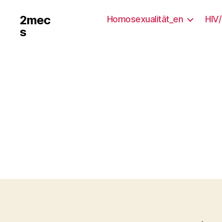
2mec
Homosexualität_en
HIV
s