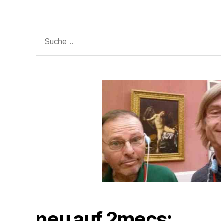
Suche
nach:
neu auf 2mecs: