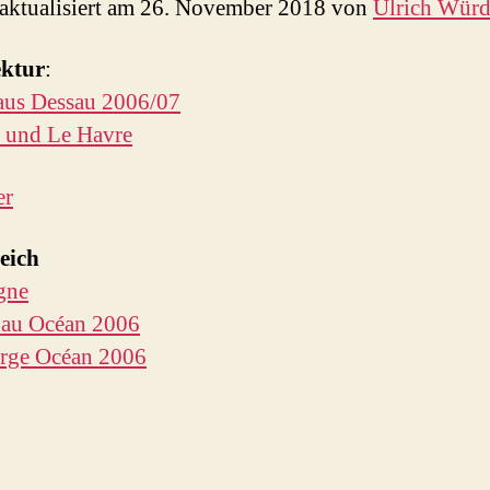
 aktualisiert am 26. November 2018 von
Ulrich Wür
ektur
:
us Dessau 2006/07
t und Le Havre
er
eich
gne
au Océan 2006
rge Océan 2006