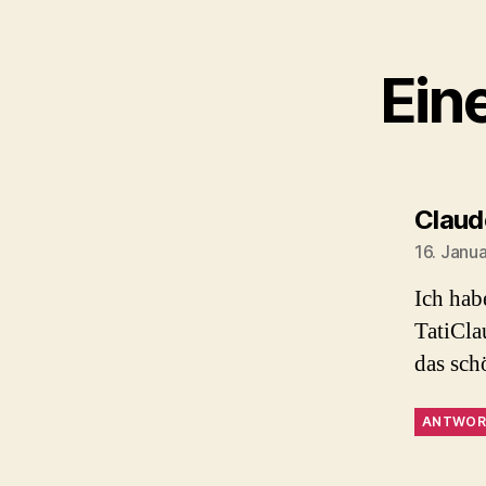
Ein
Claud
16. Janu
Ich hab
TatiCla
das sc
ANTWOR