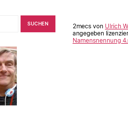
2mecs
von
Ulrich 
angegeben lizenzier
Namensnennung 4.0 