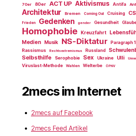
ACT UP
Aktivismus
80er
Antifa
70er
Ant
Architektur
CS
Cruising
Bremen
Coming Out
Gedenken
Gesundheit
Glaub
Frieden
gender
Homophobie
Lebensfü
Kreuzfahrt
NS-Diktatur
Medien
Musik
Paragraph 
Schwulen
Rassismus
Russland
Rechtsextremismus
Selbsthilfe
Sex
Ulli
Serophobie
Ukraine
Umw
Viruslast-Methode
Welterbe
Wahlen
ÖPNV
2mecs im Internet
2mecs auf Facebook
2mecs Feed Artikel