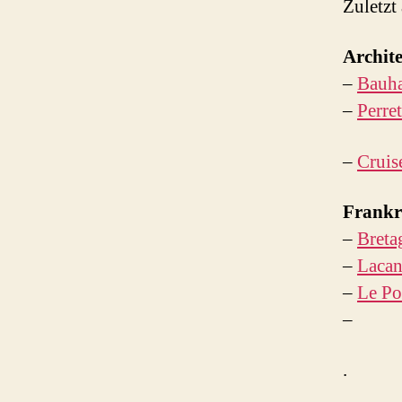
Zuletzt
Archit
–
Bauha
–
Perre
–
Cruis
Frankr
–
Breta
–
Lacan
–
Le Po
–
.