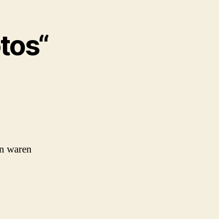
tos“
n waren