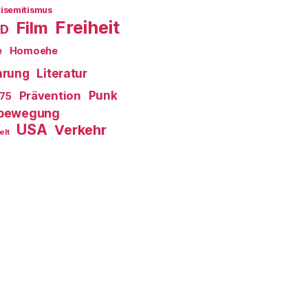
isemitismus
Freiheit
Film
D
e
Homoehe
Literatur
hrung
Prävention
Punk
175
bewegung
USA
Verkehr
elt