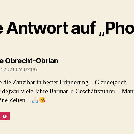
e Antwort auf „Pho
sagt:
e Obrecht-Obrian
ar 2021 um 02:06
e die Zanzibar in bester Erinnerung…Claude(auch
ude)war viele Jahre Barman u Geschäftsführer…Man
höne Zeiten…
TEN