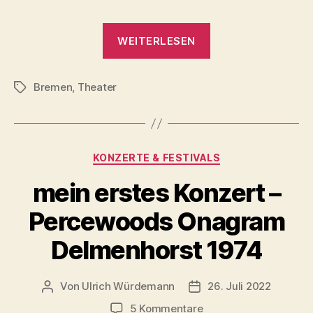
„Die
WEITERLESEN
heilige
Johanna
Bremen
,
Theater
der
Schlagwörter
Schlachthöfe
/
Theater
Kategorien
KONZERTE & FESTIVALS
Bremen
2022“
mein erstes Konzert –
Percewoods Onagram
Delmenhorst 1974
Von
Ulrich Würdemann
26. Juli 2022
Beitragsautor
Beitragsdatum
zu
5 Kommentare