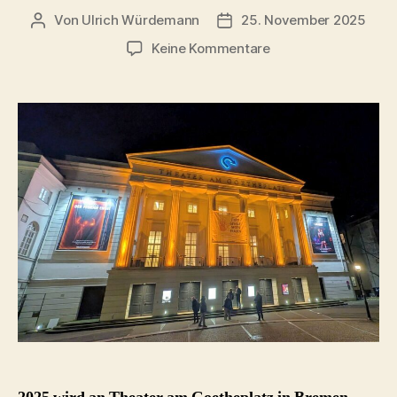
Von
Ulrich Würdemann
25. November 2025
Beitragsautor
Beitragsdatum
zu
Keine Kommentare
Der
feurige
Engel
(Sergej
Prokofjew)
–
Theater
Bremen
2025