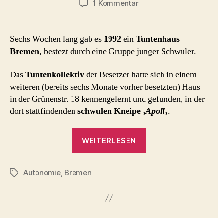
zu
1 Kommentar
Tuntenhaus
Bremen
Sechs Wochen lang gab es
1992
ein
Tuntenhaus
Bremen
, bestezt durch eine Gruppe junger Schwuler.
Das
Tuntenkollektiv
der Besetzer hatte sich in einem
weiteren (bereits sechs Monate vorher besetzten) Haus
in der Grünenstr. 18 kennengelernt und gefunden, in der
dort stattfindenden
schwulen Kneipe ‚
Apoll
‚
.
„Tuntenhaus
WEITERLESEN
Bremen“
Autonomie
,
Bremen
Schlagwörter