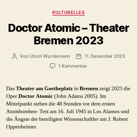
Kategorien
KULTURELLES
Doctor Atomic – Theater
Bremen 2023
Von
Ulrich Würdemann
11. Dezember 2023
Beitragsautor
Beitragsdatum
zu
1 Kommentar
Doctor
Atomic
–
Das
Theater am Goetheplatz
in
Bremen
zeigt 2023 die
Theater
Oper
Doctor Atomic
(John Adams 2005). Im
Bremen
Mittelpunkt stehen die 48 Stunden vor dem ersten
2023
Atombomben- Test am 16. Juli 1945 in Los Alamos und
die Ängste der beteiligten Wissenschaftler um J. Robert
Oppenheimer.