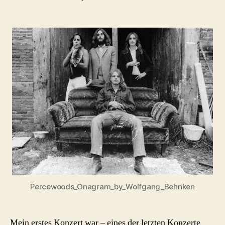
mein
erstes
Konzert
–
Percewoods
Onagram
Delmenhorst
1974
Percewoods_Onagram_by_Wolfgang_Behnken
Mein erstes Konzert war – eines der letzten Konzerte