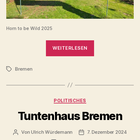
Horn to be Wild 2025
„Horn
WEITERLESEN
to
be
Bremen
Wild
Schlagwörter
2025“
Kategorien
POLITISCHES
Tuntenhaus Bremen
Von
Ulrich Würdemann
7. Dezember 2024
Beitragsautor
Beitragsdatum