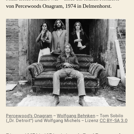
von Percewoods Onagram, 1974 in Delmenhorst.
Percewood’s Onagram
–
Wolfgang Behnken
– Tom Sobilo
(„Dr. Detroit“) und Wolfgang Michels – Lizenz
CC BY-SA 3.0