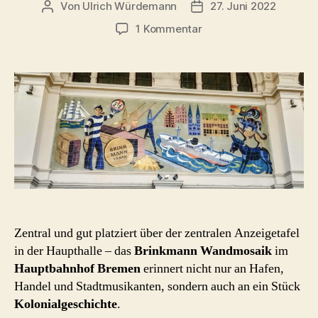
Von
Ulrich Würdemann
27. Juni 2022
Beitragsautor
Beitragsdatum
zu
1 Kommentar
Brinkmann
Wandmosaik
Hauptbahnhof
Bremen
Zentral und gut platziert über der zentralen Anzeigetafel
in der Haupthalle – das
Brinkmann Wandmosaik
im
Hauptbahnhof Bremen
erinnert nicht nur an Hafen,
Handel und Stadtmusikanten, sondern auch an ein Stück
Kolonialgeschichte
.