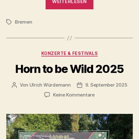
WEITERLESEN
feurige
Engel
Bremen
(Sergej
Schlagwörter
Prokofjew)
–
Theater
Kategorien
KONZERTE & FESTIVALS
Bremen
2025“
Horn to be Wild 2025
Von
Ulrich Würdemann
9. September 2025
Beitragsautor
Beitragsdatum
zu
Keine Kommentare
Horn
to
be
Wild
2025