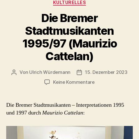
Kategorien
KULTURELLES
Die Bremer
Stadtmusikanten
1995/97 (Maurizio
Cattelan)
Von
Ulrich Würdemann
15. Dezember 2023
Beitragsautor
Beitragsdatum
zu
Keine Kommentare
Die
Bremer
Stadtmusikanten
Die Bremer Stadtmusikanten – Interpretationen 1995
1995/97
und 1997 durch
Maurizio Cattelan
:
(Maurizio
Cattelan)