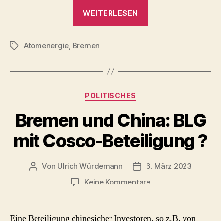
„Doctor
WEITERLESEN
Atomic
–
Atomenergie
,
Bremen
Theater
Schlagwörter
Bremen
2023“
Kategorien
POLITISCHES
Bremen und China: BLG
mit Cosco-Beteiligung ?
Von
Ulrich Würdemann
6. März 2023
Beitragsautor
Beitragsdatum
zu
Keine Kommentare
Bremen
und
China:
Eine Beteiligung chinesicher Investoren, so z.B. von