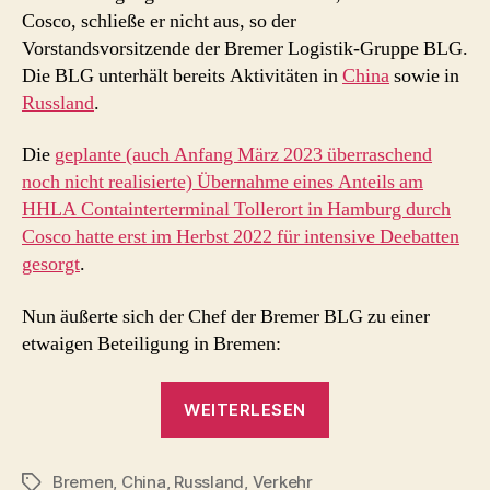
BLG
Cosco, schließe er nicht aus, so der
mit
Vorstandsvorsitzende der Bremer Logistik-Gruppe BLG.
Cosco-
Die BLG unterhält bereits Aktivitäten in
China
sowie in
Beteiligung
Russland
.
?
Die
geplante (auch Anfang März 2023 überraschend
noch nicht realisierte) Übernahme eines Anteils am
HHLA Containterterminal Tollerort in Hamburg durch
Cosco hatte erst im Herbst 2022 für intensive Deebatten
gesorgt
.
Nun äußerte sich der Chef der Bremer BLG zu einer
etwaigen Beteiligung in Bremen:
„Bremen
WEITERLESEN
und
China:
Bremen
,
China
,
Russland
,
Verkehr
BLG
Schlagwörter