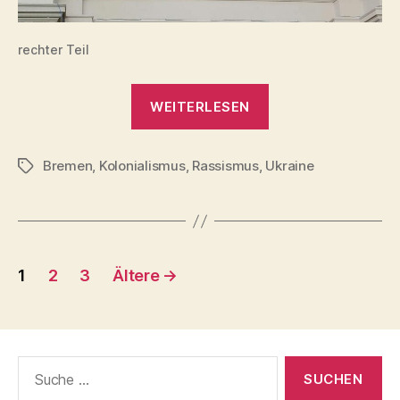
rechter Teil
„Brinkmann
WEITERLESEN
Wandmosaik
Hauptbahnhof
Bremen
,
Kolonialismus
,
Rassismus
,
Ukraine
Bremen“
Schlagwörter
Seitennummerierung
1
2
3
Ältere
→
der
Beiträge
Suche
nach: