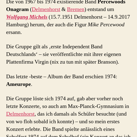
Die von 1967 bis 1974 existierende Band
Percewoods
Onagram
(
Delmenhorst
&
Bremen
) entstand um
Wolfgang Michels
(15.7.1951 Delmenhorst – 14.9.2017
Hamburg) herum, der auch die Figur
Mike Percewood
ersann.
Die Gruppe gilt als ‚erste Independent Band
Deutschlands‘ – sie veröffentlichte mit ihrer eigenen
Plattenfirma Virgin (nix zu tun mit später Branson).
Das letzte -beste – Album der Band erschien 1974:
Ameurope
.
Die Gruppe löste sich 1974 auf, gab aber vorher noch
letzte Konzerte, so auch am Max-Planck-Gymnasium in
Delmenhorst
, das ich damals als Schüler besuchte (und
von wo floh sobald ich konnte) – und so mein erstes
Konzert erlebte. Die Band spielte anlässlich eines
Schulfest 1974 auf dem Schulhof (ein Konzert an das ich