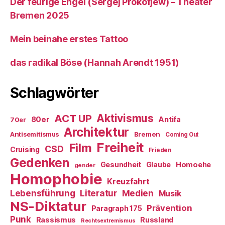
Der feurige Engel (Sergej Prokofjew) – Theater
Bremen 2025
Mein beinahe erstes Tattoo
das radikal Böse (Hannah Arendt 1951)
Schlagwörter
ACT UP
Aktivismus
80er
Antifa
70er
Architektur
Antisemitismus
Bremen
Coming Out
Freiheit
Film
CSD
Cruising
Frieden
Gedenken
Gesundheit
Glaube
Homoehe
gender
Homophobie
Kreuzfahrt
Literatur
Medien
Lebensführung
Musik
NS-Diktatur
Prävention
Paragraph 175
Punk
Rassismus
Russland
Rechtsextremismus