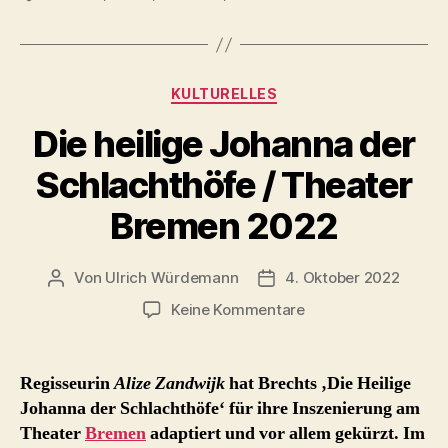
mit
Cosco-
Beteiligung
Kategorien
KULTURELLES
?“
Die heilige Johanna der
Schlachthöfe / Theater
Bremen 2022
Von
Ulrich Würdemann
4. Oktober 2022
Beitragsautor
Beitragsdatum
zu
Keine Kommentare
Die
heilige
Johanna
Regisseurin
Alize Zandwijk
hat Brechts ‚Die Heilige
der
Johanna der Schlachthöfe‘ für ihre Inszenierung am
Schlachthöfe
Theater
Bremen
adaptiert und vor allem gekürzt. Im
/