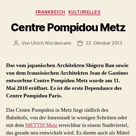
Kategorien
FRANKREICH
KULTURELLES
Centre Pompidou Metz
Von
Ulrich Würdemann
22. Oktober 2013
Beitragsautor
Beitragsdatum
Das vom japanischen Architekten Shigeru Ban sowie
von dem französischen Architekten Jean de Gastines
entworfene Centre Pompidou Metz wurde am 11.
Mai 2010 eröffnet. Es ist die erste Dependance des
Centre Pompidou Paris.
Das Centre Pompidou in Metz liegt südlich des
Bahnhofs, von der Innenstadt in wenigen Schritten oder
mit dem
METTIS Metz
erreichbar in einem Stadtviertel,
das gerade neu entwickelt wird. Es diente auch als Mittel