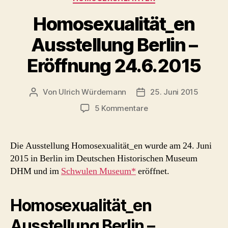
Homosexualität_en
Ausstellung Berlin –
Eröffnung 24.6.2015
Von
Ulrich Würdemann
25. Juni 2015
Beitragsautor
Beitragsdatum
zu
5 Kommentare
Homosexualität_en
Ausstellung
Berlin
Die Ausstellung Homosexualität_en wurde am 24. Juni
–
2015 in Berlin im Deutschen Historischen Museum
Eröffnung
DHM und im
Schwulen Museum*
eröffnet.
24.6.2015
Homosexualität_en
Ausstellung Berlin –