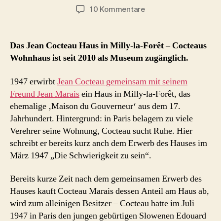
zu
10 Kommentare
Jean
Cocteau
Haus
Das Jean Cocteau Haus in Milly-la-Forêt – Cocteaus
Museum
Wohnhaus ist seit 2010 als Museum zugänglich.
in
Milly-
1947 erwirbt
Jean Cocteau gemeinsam mit seinem
la-
Freund Jean Marais
ein Haus in Milly-la-Forêt, das
Forêt
ehemalige ‚Maison du Gouverneur‘ aus dem 17.
Jahrhundert. Hintergrund: in Paris belagern zu viele
Verehrer seine Wohnung, Cocteau sucht Ruhe. Hier
schreibt er bereits kurz anch dem Erwerb des Hauses im
März 1947 „Die Schwierigkeit zu sein“.
Bereits kurze Zeit nach dem gemeinsamen Erwerb des
Hauses kauft Cocteau Marais dessen Anteil am Haus ab,
wird zum alleinigen Besitzer – Cocteau hatte im Juli
1947 in Paris den jungen gebürtigen Slowenen Edouard