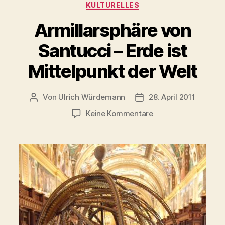
Kategorien
KULTURELLES
Armillarsphäre von
Santucci – Erde ist
Mittelpunkt der Welt
Von
Ulrich Würdemann
28. April 2011
Beitragsautor
Beitragsdatum
zu
Keine Kommentare
Armillarsphäre
von
Santucci
–
Erde
ist
Mittelpunkt
der
Welt