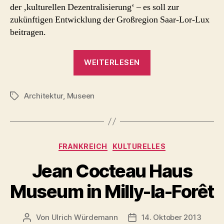
der ‚kulturellen Dezentralisierung‘ – es soll zur
zukünftigen Entwicklung der Großregion Saar-Lor-Lux
beitragen.
„Centre
WEITERLESEN
Pompidou
Metz“
Architektur
,
Museen
Schlagwörter
Kategorien
FRANKREICH
KULTURELLES
Jean Cocteau Haus
Museum in Milly-la-Forêt
Von
Ulrich Würdemann
14. Oktober 2013
Beitragsautor
Beitragsdatum