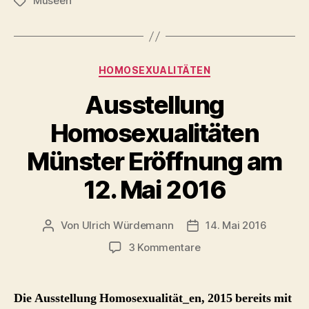
Museen
die
Schlagwörter
Anfänge
des
Oldenburger
Kategorien
HOMOSEXUALITÄTEN
Stadtmuseums“
Ausstellung
Homosexualitäten
Münster Eröffnung am
12. Mai 2016
Von
Ulrich Würdemann
14. Mai 2016
Beitragsautor
Beitragsdatum
zu
3 Kommentare
Ausstellung
Homosexualitäten
Münster
Die Ausstellung Homosexualität_en, 2015 bereits mit
Eröffnung