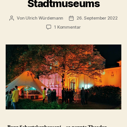
Stadtmuseums
Von
Ulrich Würdemann
26. September 2022
Beitragsautor
Beitragsdatum
zu
1 Kommentar
Burg
Schartekenhausen
–
die
Anfänge
des
Oldenburger
Stadtmuseums