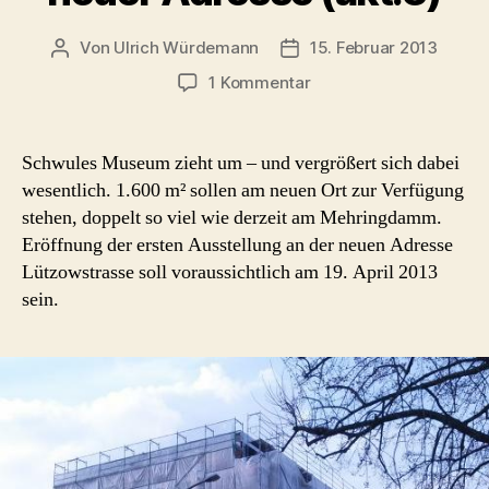
Von
Ulrich Würdemann
15. Februar 2013
Beitragsautor
Beitragsdatum
zu
1 Kommentar
Schwules
Museum
eröffnet
Schwules Museum zieht um – und vergrößert sich dabei
voraussichtlich
wesentlich. 1.600 m² sollen am neuen Ort zur Verfügung
am
stehen, doppelt so viel wie derzeit am Mehringdamm.
18.
Eröffnung der ersten Ausstellung an der neuen Adresse
Mai
Lützowstrasse soll voraussichtlich am 19. April 2013
2013
sein.
an
neuer
Adresse
(akt.3)