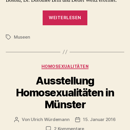
Bosold, Dr. Dorothée Brill und Detlef Weitz eröffnet.
„Ausstellung
WEITERLESEN
Homosexualitäten
Münster
Museen
Eröffnung
Schlagwörter
am
12.
Mai
Kategorien
HOMOSEXUALITÄTEN
2016“
Ausstellung
Homosexualitäten in
Münster
Von
Ulrich Würdemann
15. Januar 2016
Beitragsautor
Beitragsdatum
zu
2 Kommentare