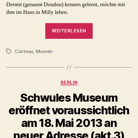
Dermit (genannt Doudou) kennen gelernt, möchte mit
ihm im Haus in Milly leben.
„Jean
WEITERLESEN
Cocteau
Haus
Cocteau
,
Museen
Museum
Schlagwörter
in
Milly-
la-
Kategorien
BERLIN
Forêt“
Schwules Museum
eröffnet voraussichtlich
am 18. Mai 2013 an
neuer Adresse (akt.3)