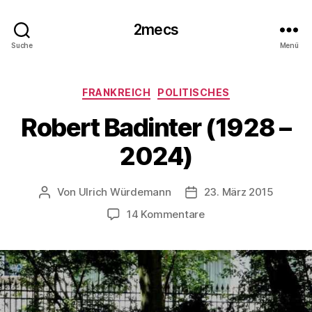
2mecs
Suche
Menü
Kategorien
FRANKREICH
POLITISCHES
Robert Badinter (1928 –
2024)
Von
Ulrich Würdemann
23. März 2015
Beitragsautor
Beitragsdatum
zu
14 Kommentare
Robert
Badinter
(1928
–
2024)