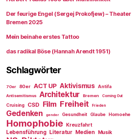
Der feurige Engel (Sergej Prokofjew) – Theater
Bremen 2025
Mein beinahe erstes Tattoo
das radikal Böse (Hannah Arendt 1951)
Schlagwörter
ACT UP
Aktivismus
80er
Antifa
70er
Architektur
Antisemitismus
Bremen
Coming Out
Freiheit
Film
CSD
Cruising
Frieden
Gedenken
Gesundheit
Glaube
Homoehe
gender
Homophobie
Kreuzfahrt
Literatur
Medien
Lebensführung
Musik