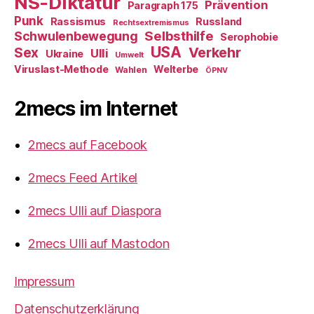
NS-Diktatur
Prävention
Paragraph 175
Punk
Rassismus
Russland
Rechtsextremismus
Selbsthilfe
Schwulenbewegung
Serophobie
USA
Verkehr
Sex
Ulli
Ukraine
Umwelt
Viruslast-Methode
Welterbe
Wahlen
ÖPNV
2mecs im Internet
2mecs auf Facebook
2mecs Feed Artikel
2mecs Ulli auf Diaspora
2mecs Ulli auf Mastodon
Impressum
Datenschutzerklärung