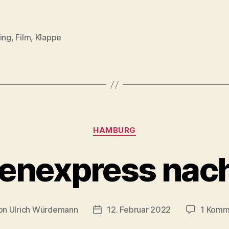
ing
,
Film
,
Klappe
rter
Kategorien
HAMBURG
enexpress nach
on
Ulrich Würdemann
12. Februar 2022
1 Komm
ragsautor
Beitragsdatum