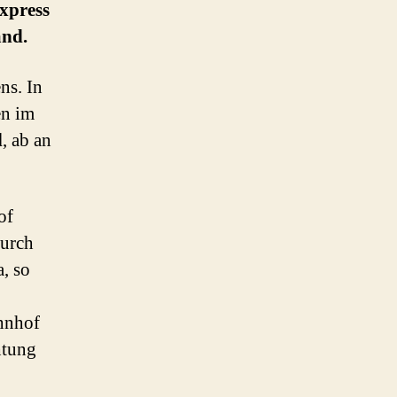
xpress
and.
ns. In
en im
l
, ab an
of
durch
, so
ahnhof
htung