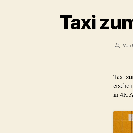
Taxi zum
Von
Beitra
Taxi zu
erschei
in 4K A