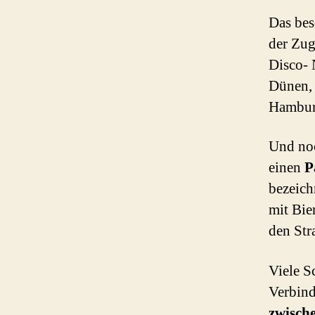
Das bes
der Zug
Disco- 
Dünen, 
Hambur
Und noc
einen
P
bezeich
mit Bi
den Str
Viele S
Verbin
zwisch