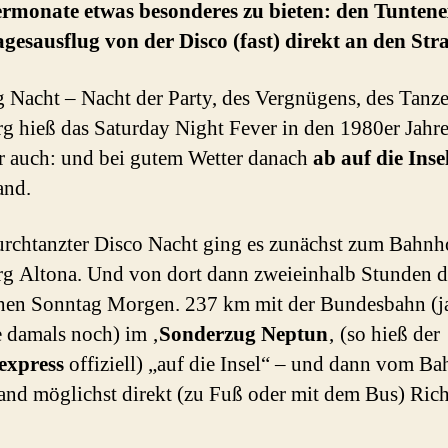
monate etwas besonderes zu bieten: den Tuntene
agesausflug von der Disco (fast) direkt an den Str
 Nacht – Nacht der Party, des Vergnügens, des Tanze
 hieß das Saturday Night Fever in den 1980er Jahr
 auch: und bei gutem Wetter danach
ab auf die Inse
and.
rchtanzter Disco Nacht ging es zunächst zum Bahnh
 Altona. Und von dort dann zweieinhalb Stunden 
hen Sonntag Morgen. 237 km mit der Bundesbahn (ja
e damals noch) im ‚
Sonderzug Neptun
‚ (so hieß der
express
offiziell) „auf die Insel“ – und dann vom B
and möglichst direkt (zu Fuß oder mit dem Bus) Ric