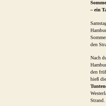
Sommer
– ein T
Samstag
Hamburg
Sommer
den Str
Nach du
Hamburg
den frü
hieß di
Tunten
Westerl
Strand.