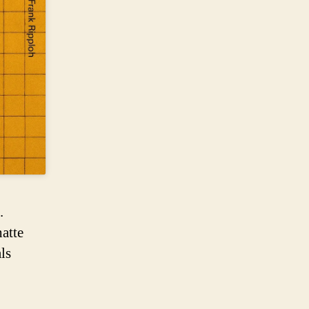
.
atte
ls