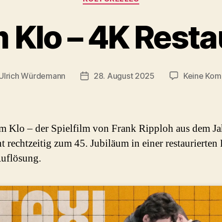
 Klo – 4K Rest
Ulrich Würdemann
28. August 2025
Keine Kom
gsautor
Beitragsdatum
m Klo – der Spielfilm von Frank Ripploh aus dem J
nt rechtzeitig zum 45. Jubiläum in einer restaurierten
uflösung.