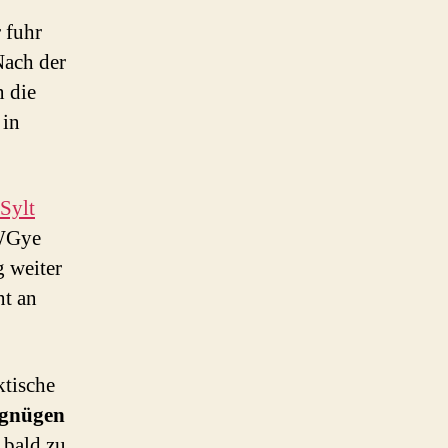
 fuhr
Nach der
 die
 in
Sylt
 WGye
g weiter
t an
tische
rgnügen
 bald zu