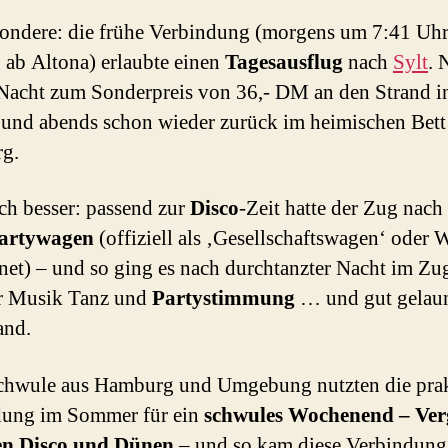
ondere: die frühe Verbindung (morgens um 7:41 Uhr
 ab Altona) erlaubte einen
Tagesausflug
nach
Sylt
. 
Nacht zum Sonderpreis von 36,- DM an den Strand in
und abends schon wieder zurück im heimischen Bett
g.
h besser: passend zur
Disco
-Zeit hatte der Zug nach
artywagen
(offiziell als ‚Gesellschaftswagen‘ oder
net) – und so ging es nach durchtanzter Nacht im Zu
er Musik Tanz und
Partystimmung
… und gut gelaun
and.
chwule aus Hamburg und Umgebung nutzten die prak
dung im Sommer für ein
schwules Wochenend – Ve
en Disco und Dünen
– und so kam diese Verbindung