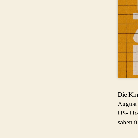
Die Kin
August 
US- Ura
sahen ü