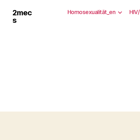
2mec
Homosexualität_en
HIV
s