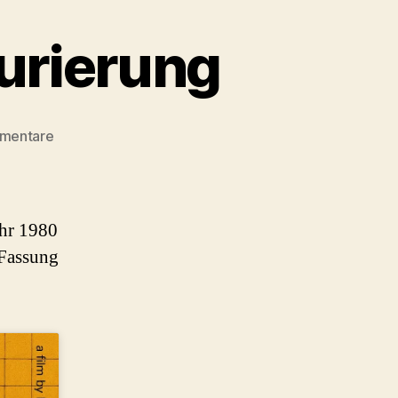
aurierung
zu
mentare
Taxi
zum
Klo
–
ahr 1980
4K
 Fassung
Restaurierung