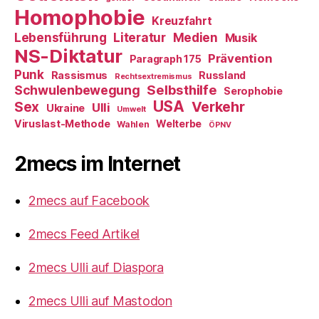
Homophobie
Kreuzfahrt
Literatur
Medien
Lebensführung
Musik
NS-Diktatur
Prävention
Paragraph 175
Punk
Rassismus
Russland
Rechtsextremismus
Selbsthilfe
Schwulenbewegung
Serophobie
USA
Verkehr
Sex
Ulli
Ukraine
Umwelt
Viruslast-Methode
Welterbe
Wahlen
ÖPNV
2mecs im Internet
2mecs auf Facebook
2mecs Feed Artikel
2mecs Ulli auf Diaspora
2mecs Ulli auf Mastodon