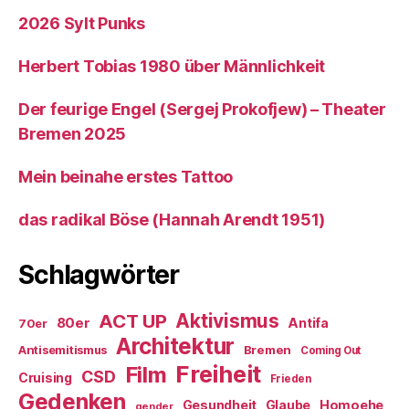
2026 Sylt Punks
Herbert Tobias 1980 über Männlichkeit
Der feurige Engel (Sergej Prokofjew) – Theater
Bremen 2025
Mein beinahe erstes Tattoo
das radikal Böse (Hannah Arendt 1951)
Schlagwörter
ACT UP
Aktivismus
80er
Antifa
70er
Architektur
Antisemitismus
Bremen
Coming Out
Freiheit
Film
CSD
Cruising
Frieden
Gedenken
Gesundheit
Glaube
Homoehe
gender