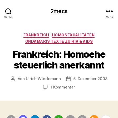
2mecs
Suche
Menü
Kategorien
FRANKREICH
HOMOSEXUALITÄTEN
ONDAMARIS TEXTE ZU HIV & AIDS
Frankreich: Homoehe
steuerlich anerkannt
Von
Ulrich Würdemann
5. Dezember 2008
Beitragsautor
Beitragsdatum
zu
1 Kommentar
Frankreich:
Homoehe
steuerlich
anerkannt