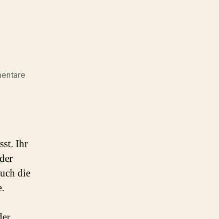
zu
entare
Islamismus
st. Ihr
der
auch die
e.
der