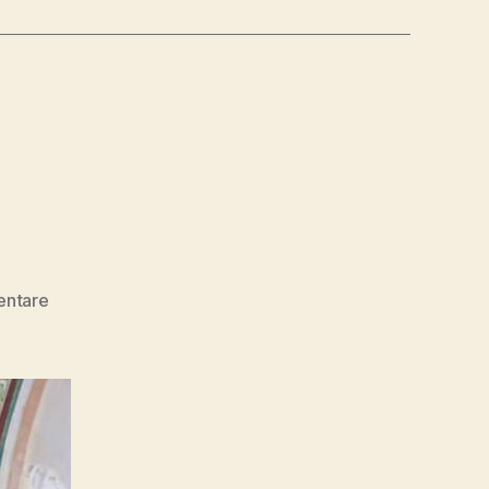
zu
ntare
Lazarus