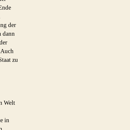
 Ende
a
ng der
h dann
der
. Auch
Staat zu
en Welt
e in
m