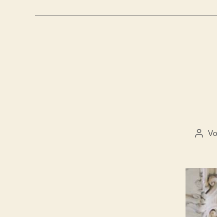
V
Beit