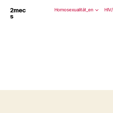
2mec
Homosexualität_en
HIV
s