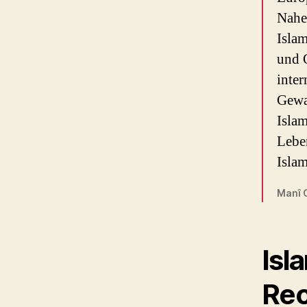
Nahe
Isla
und 
inter
Gewa
Islam
Leben
Islam
Manî C
Isl
Rec