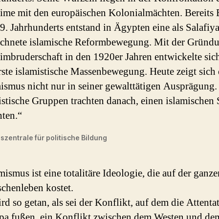
ime mit den europäischen Kolonialmächten. Bereits
9. Jahrhunderts entstand in Ägypten eine als Salafiy
ichnete islamische Reformbewegung. Mit der Gründu
imbruderschaft in den 1920er Jahren entwickelte sic
rste islamistische Massenbewegung. Heute zeigt sich 
mismus nicht nur in seiner gewalttätigen Ausprägung
istische Gruppen trachten danach, einen islamischen 
hten.“
zentrale für politische Bildung
mismus ist eine totalitäre Ideologie, die auf der ganz
chenleben kostet.
rd so getan, als sei der Konflikt, auf dem die Attentat
pa fußen, ein Konflikt zwischen dem Westen und de