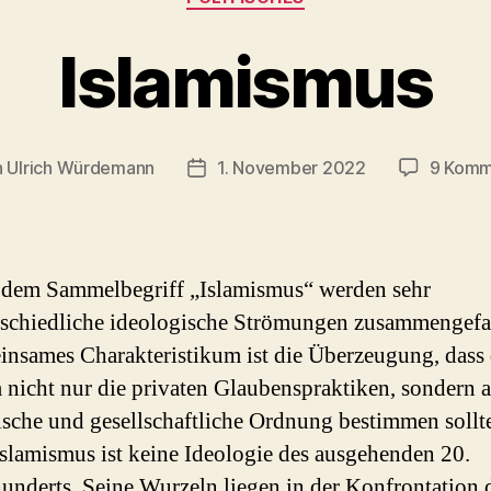
Islamismus
n
Ulrich Würdemann
1. November 2022
9 Komm
agsautor
Beitragsdatum
 dem Sammelbegriff „Islamismus“ werden sehr
rschiedliche ideologische Strömungen zusammengefas
insames Charakteristikum ist die Überzeugung, dass 
 nicht nur die privaten Glaubenspraktiken, sondern 
ische und gesellschaftliche Ordnung bestimmen sollt
slamismus ist keine Ideologie des ausgehenden 20.
underts. Seine Wurzeln liegen in der Konfrontation 