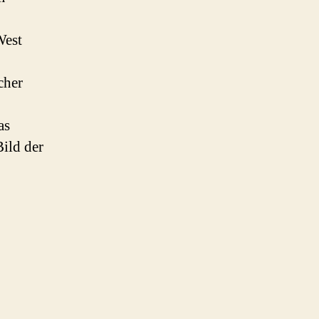
West
cher
as
Bild der