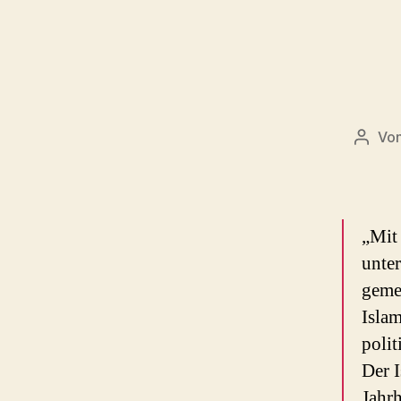
Vo
Beitr
„Mit
unte
geme
Islam
polit
Der I
Jahrh