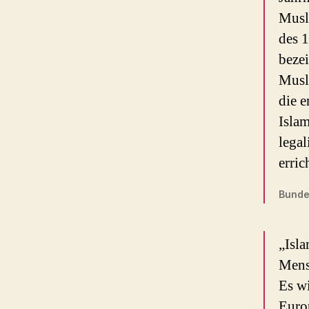
Musl
des 1
beze
Musl
die e
Isla
legal
erric
Bundes
„Isla
Mens
Es wi
Euro