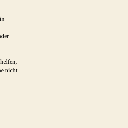
in
nder
helfen,
ne nicht