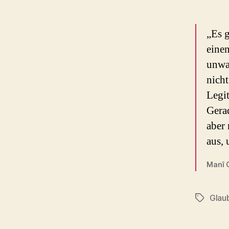
„Es g
eine
unwa
nicht
Legi
Gerad
aber 
aus, 
Manî C
Glau
Schlagwö