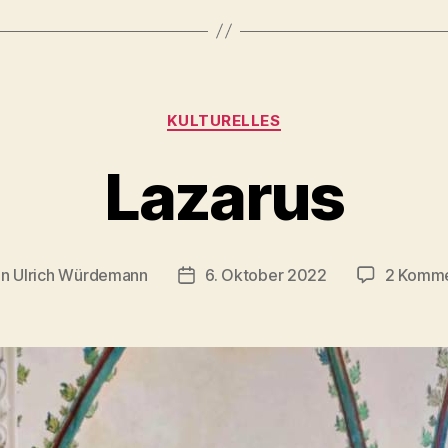
Kategorien
KULTURELLES
Lazarus
on
Ulrich Würdemann
6. Oktober 2022
2 Komme
ragsautor
Beitragsdatum