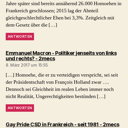
Jahre später sind bereits annähernd 26.000 Homoehen in
Frankreich geschlossen; 2015 lag der Abnteil
gleichgeschlechtlicher Ehen bei 3,3%. Zeitgleich mit
dem Gesetz über die […]
ANTWORTEN
Emmanuel Macron - Politiker jenseits von links
sagt:
und rechts? - 2mecs
8. März 2017 um 15:55
[…] Homoehe, die er zu verteidigen verspricht, sei seit
der Präsidentschaft von François Holland zwar ….
Dennoch sei Gleichheit im realen Leben immer noch
nicht Realität, Ungerechtigkeiten bestünden […]
ANTWORTEN
sag
Gay Pride CSD in Frankreich - seit 1981 - 2mecs