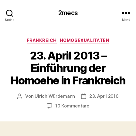
2mecs
Suche
Menü
Kategorien
FRANKREICH
HOMOSEXUALITÄTEN
23. April 2013 –
Einführung der
Homoehe in Frankreich
Von
Ulrich Würdemann
23. April 2016
Beitragsautor
Beitragsdatum
zu
10 Kommentare
23.
April
2013
–