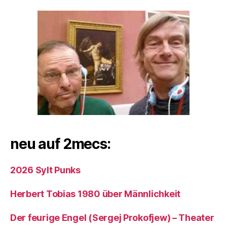
neu auf 2mecs:
2026 Sylt Punks
Herbert Tobias 1980 über Männlichkeit
Der feurige Engel (Sergej Prokofjew) – Theater