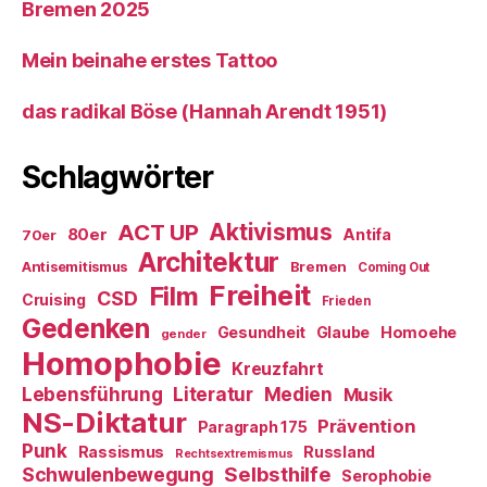
Bremen 2025
Mein beinahe erstes Tattoo
das radikal Böse (Hannah Arendt 1951)
Schlagwörter
ACT UP
Aktivismus
80er
Antifa
70er
Architektur
Antisemitismus
Bremen
Coming Out
Freiheit
Film
CSD
Cruising
Frieden
Gedenken
Gesundheit
Glaube
Homoehe
gender
Homophobie
Kreuzfahrt
Literatur
Medien
Lebensführung
Musik
NS-Diktatur
Prävention
Paragraph 175
Punk
Rassismus
Russland
Rechtsextremismus
Selbsthilfe
Schwulenbewegung
Serophobie