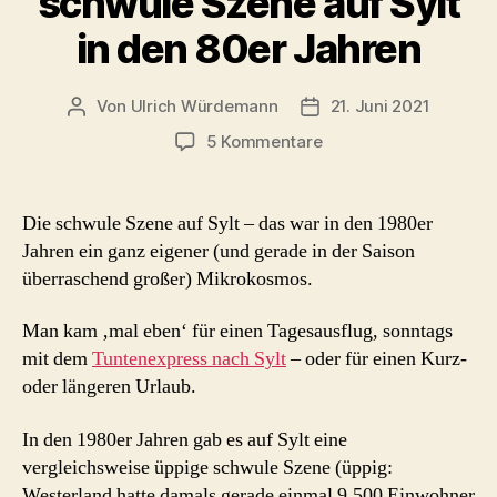
schwule Szene auf Sylt
in den 80er Jahren
Von
Ulrich Würdemann
21. Juni 2021
Beitragsautor
Beitragsdatum
zu
5 Kommentare
schwule
Szene
auf
Die schwule Szene auf Sylt – das war in den 1980er
Sylt
Jahren ein ganz eigener (und gerade in der Saison
in
überraschend großer) Mikrokosmos.
den
80er
Man kam ‚mal eben‘ für einen Tagesausflug, sonntags
Jahren
mit dem
Tuntenexpress nach Sylt
– oder für einen Kurz-
oder längeren Urlaub.
In den 1980er Jahren gab es auf Sylt eine
vergleichsweise üppige schwule Szene (üppig:
Westerland hatte damals gerade einmal 9.500 Einwohner