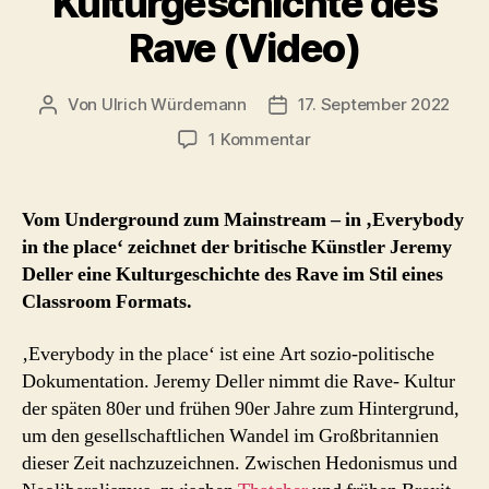
Kulturgeschichte des
Rave (Video)
Von
Ulrich Würdemann
17. September 2022
Beitragsautor
Beitragsdatum
zu
1 Kommentar
Jeremy
Dellers
Kulturgeschichte
Vom Underground zum Mainstream – in ‚Everybody
des
in the place‘ zeichnet der britische Künstler Jeremy
Rave
Deller eine Kulturgeschichte des Rave im Stil eines
(Video)
Classroom Formats.
‚Everybody in the place‘ ist eine Art sozio-politische
Dokumentation. Jeremy Deller nimmt die Rave- Kultur
der späten 80er und frühen 90er Jahre zum Hintergrund,
um den gesellschaftlichen Wandel im Großbritannien
dieser Zeit nachzuzeichnen. Zwischen Hedonismus und