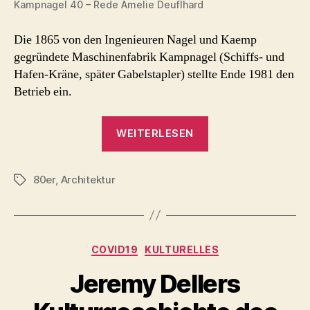
Kampnagel 40 – Rede
Amelie Deuflhard
Die 1865 von den Ingenieuren Nagel und Kaemp
gegründete Maschinenfabrik Kampnagel (Schiffs- und
Hafen-Kräne, später Gabelstapler) stellte Ende 1981 den
Betrieb ein.
„Kampnagel
WEITERLESEN
40“
80er
,
Architektur
Schlagwörter
Kategorien
COVID19
KULTURELLES
Jeremy Dellers