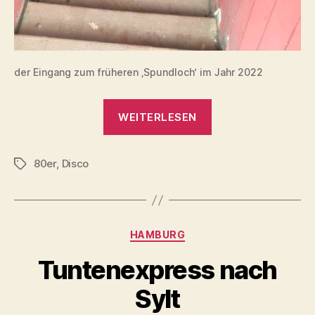
der Eingang zum früheren ‚Spundloch‘ im Jahr 2022
„Spundloch
WEITERLESEN
Hamburg“
80er
,
Disco
Schlagwörter
Kategorien
HAMBURG
Tuntenexpress nach
Sylt