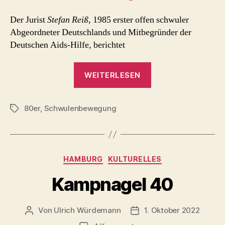
in
Der Jurist
Stefan Reiß
, 1985 erster offen schwuler
Großenkneten
Abgeordneter Deutschlands und Mitbegründer der
Deutschen Aids-Hilfe, berichtet
„recht
WEITERLESEN
schwul
–
80er
,
Schwulenbewegung
Anfänge
Schlagwörter
der
’schwulen
Juristen‘
Kategorien
HAMBURG
KULTURELLES
in
Großenkneten“
Kampnagel 40
Von
Ulrich Würdemann
1. Oktober 2022
Beitragsautor
Beitragsdatum