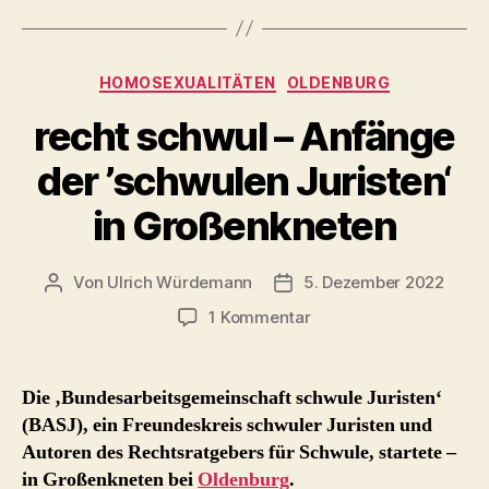
Kategorien
HOMOSEXUALITÄTEN
OLDENBURG
recht schwul – Anfänge
der ’schwulen Juristen‘
in Großenkneten
Von
Ulrich Würdemann
5. Dezember 2022
Beitragsautor
Beitragsdatum
zu
1 Kommentar
recht
schwul
–
Die ‚Bundesarbeitsgemeinschaft schwule Juristen‘
Anfänge
(BASJ), ein Freundeskreis schwuler Juristen und
der
Autoren des Rechtsratgebers für Schwule, startete –
’schwulen
in Großenkneten bei
Oldenburg
.
Juristen‘