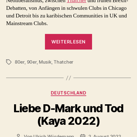
Neoliberalismus, zwischen
Thatcher
und frühen Brexit-
Debatten, von Anfängen in schwulen Clubs in Chicago
und Detroit bis zu karibischen Communities in UK und
Mainstream Clubs.
„Jeremy
WEITERLESEN
Dellers
Kulturgeschichte
80er
,
90er
,
Musik
,
Thatcher
des
Schlagwörter
Rave
(Video)“
Kategorien
DEUTSCHLAND
Liebe D-Mark und Tod
(Kaya 2022)
Von
Ulrich Würdemann
2. August 2022
Beitragsautor
Beitragsdatum