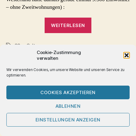
– ohne Zweitwohnungen) :
„schwule
WEITERLESEN
Szene
auf
80er
,
Sylt
Sylt
Schlagwörter
Cookie-Zustimmung
in
verwalten
den
80er
Wir verwenden Cookies, um unsere Website und unseren Service zu
Kategorien
optimieren.
HAMBURG
HOMOSEXUALITÄTEN
Jahren“
Café Tuc Tuc (1979 –
COOKIES AKZEPTIEREN
1995)
ABLEHNEN
Von
Ulrich Würdemann
12. Februar 2020
EINSTELLUNGEN ANZEIGEN
Beitragsautor
Beitragsdatum
zu
9 Kommentare
Café