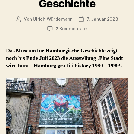
Geschichte
Von
Ulrich Würdemann
7. Januar 2023
Beitragsautor
Beitragsdatum
zu
2 Kommentare
Hamburg
graffiti
history
Das Museum für Hamburgische Geschichte zeigt
–
noch bis Ende Juli 2023 die Ausstellung ‚Eine Stadt
Ausstellung
wird bunt – Hamburg graffiti history 1980 – 1999‘.
Museum
für
Hamburgische
Geschichte