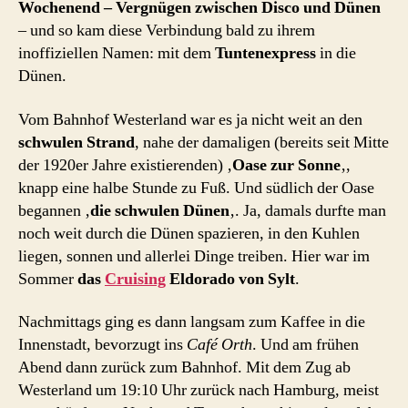
Wochenend – Vergnügen zwischen Disco und Dünen
– und so kam diese Verbindung bald zu ihrem
inoffiziellen Namen: mit dem
Tuntenexpress
in die
Dünen.
Vom Bahnhof Westerland war es ja nicht weit an den
schwulen Strand
, nahe der damaligen (bereits seit Mitte
der 1920er Jahre existierenden) ‚
Oase zur Sonne
‚,
knapp eine halbe Stunde zu Fuß. Und südlich der Oase
begannen ‚
die schwulen Dünen
‚. Ja, damals durfte man
noch weit durch die Dünen spazieren, in den Kuhlen
liegen, sonnen und allerlei Dinge treiben. Hier war im
Sommer
das
Cruising
Eldorado von Sylt
.
Nachmittags ging es dann langsam zum Kaffee in die
Innenstadt, bevorzugt ins
Café Orth
. Und am frühen
Abend dann zurück zum Bahnhof. Mit dem Zug ab
Westerland um 19:10 Uhr zurück nach Hamburg, meist