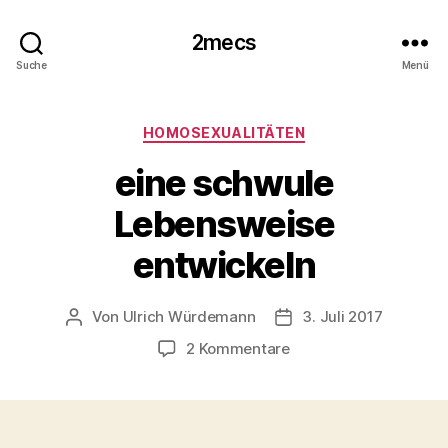
2mecs
Suche
Menü
Kategorien
HOMOSEXUALITÄTEN
eine schwule
Lebensweise
entwickeln
Von
Ulrich Würdemann
3. Juli 2017
Beitragsautor
Beitragsdatum
zu
2 Kommentare
eine
schwule
Lebensweise
entwickeln