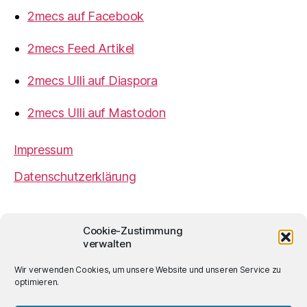
2mecs auf Facebook
2mecs Feed Artikel
2mecs Ulli auf Diaspora
2mecs Ulli auf Mastodon
Impressum
Datenschutzerklärung
2mecs
von
Ulrich Würdemann
ist sofern nicht
Cookie-Zustimmung
anders angegeben lizenziert unter einer
Creative
verwalten
Commons Namensnennung 4.0 International
Lizenz
.
Wir verwenden Cookies, um unsere Website und unseren Service zu
optimieren.