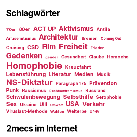
Schlagwörter
ACT UP
Aktivismus
80er
Antifa
70er
Architektur
Antisemitismus
Bremen
Coming Out
Freiheit
Film
CSD
Cruising
Frieden
Gedenken
Gesundheit
Glaube
Homoehe
gender
Homophobie
Kreuzfahrt
Literatur
Medien
Lebensführung
Musik
NS-Diktatur
Prävention
Paragraph 175
Punk
Rassismus
Russland
Rechtsextremismus
Selbsthilfe
Schwulenbewegung
Serophobie
USA
Verkehr
Sex
Ulli
Ukraine
Umwelt
Viruslast-Methode
Welterbe
Wahlen
ÖPNV
2mecs im Internet