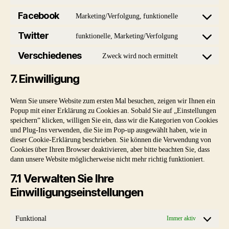
to
fonts
service
Facebook
Marketing/Verfolgung, funktionelle
Consent
youtube
to
Twitter
funktionelle, Marketing/Verfolgung
Consent
service
to
Verschiedenes
Zweck wird noch ermittelt
facebook
Consent
service
to
twitter
7. Einwilligung
service
verschiedene
Wenn Sie unsere Website zum ersten Mal besuchen, zeigen wir Ihnen ein
Popup mit einer Erklärung zu Cookies an. Sobald Sie auf „Einstellungen
speichern“ klicken, willigen Sie ein, dass wir die Kategorien von Cookies
und Plug-Ins verwenden, die Sie im Pop-up ausgewählt haben, wie in
dieser Cookie-Erklärung beschrieben. Sie können die Verwendung von
Cookies über Ihren Browser deaktivieren, aber bitte beachten Sie, dass
dann unsere Website möglicherweise nicht mehr richtig funktioniert.
7.1 Verwalten Sie Ihre
Einwilligungseinstellungen
Funktional
Immer aktiv