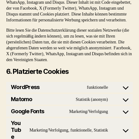
WhatsApp, Instagram und Disqus. Dieser Inhalt ist mit Code eingebettet,
der von Facebook, X (Formerly Twitter), WhatsApp, Instagram und
Disqus stammt und Cookies platziert. Diese Inhalte können bestimmte
Informationen für personalisierte Werbung speichern und verarbeiten.
Bitte lesen Sie die Datenschutzerklärung dieser sozialen Netzwerke (die
sich regelmäßig ändern können), um zu lesen, was sie mit Ihren
(persönlichen) Daten tun, die sie mit diesen Cookies verarbeiten. Die
abgerufenen Daten werden so weit wie möglich anonymisiert. Facebook,
X (Formerly Twitter), WhatsApp, Instagram und Disqus befinden sich in
den Vereinigten Staaten.
6. Platzierte Cookies
WordPress
funktionelle
Consent
to
Matomo
Statistik (anonym)
Consent
service
to
Google Fonts
Marketing/Verfolgung
wordpress
Consent
service
to
You
matomo
service
Tub
Marketing/Verfolgung, funktionelle, Statistik
Consent
google-
e