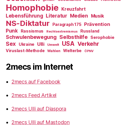
Homophobie
Kreuzfahrt
Literatur
Medien
Lebensführung
Musik
NS-Diktatur
Prävention
Paragraph 175
Punk
Rassismus
Russland
Rechtsextremismus
Selbsthilfe
Schwulenbewegung
Serophobie
USA
Verkehr
Sex
Ulli
Ukraine
Umwelt
Viruslast-Methode
Welterbe
Wahlen
ÖPNV
2mecs im Internet
2mecs auf Facebook
2mecs Feed Artikel
2mecs Ulli auf Diaspora
2mecs Ulli auf Mastodon