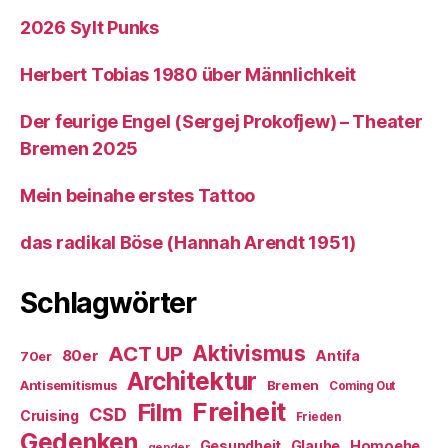
2026 Sylt Punks
Herbert Tobias 1980 über Männlichkeit
Der feurige Engel (Sergej Prokofjew) – Theater
Bremen 2025
Mein beinahe erstes Tattoo
das radikal Böse (Hannah Arendt 1951)
Schlagwörter
ACT UP
Aktivismus
80er
Antifa
70er
Architektur
Antisemitismus
Bremen
Coming Out
Freiheit
Film
CSD
Cruising
Frieden
Gedenken
Gesundheit
Glaube
Homoehe
gender