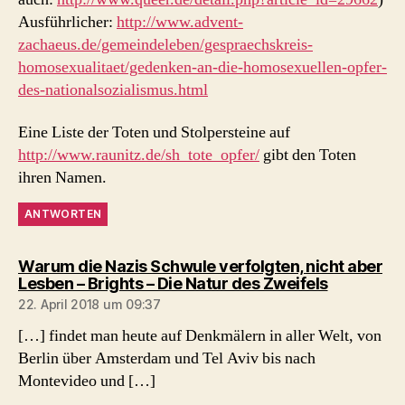
Ausführlicher:
http://www.advent-
zachaeus.de/gemeindeleben/gespraechskreis-
homosexualitaet/gedenken-an-die-homosexuellen-opfer-
des-nationalsozialismus.html
Eine Liste der Toten und Stolpersteine auf
http://www.raunitz.de/sh_tote_opfer/
gibt den Toten
ihren Namen.
ANTWORTEN
Warum die Nazis Schwule verfolgten, nicht aber
sagt:
Lesben – Brights – Die Natur des Zweifels
22. April 2018 um 09:37
[…] findet man heute auf Denkmälern in aller Welt, von
Berlin über Amsterdam und Tel Aviv bis nach
Montevideo und […]