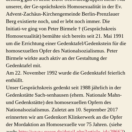
unserer, der Ge-sprächskreis Homosexualität in der Ev.
Advent-Zachäus-Kirchengemeinde Berlin-Prenzlauer
Berg existierte noch, und er lebt noch immer. Die
Initiati-ve ging von Peter Birmele † (Gesprächskreis
Homosexualität) bemühte sich bereits seit 21. Mai 1991
um die Errichtung einer Gedenktafel/Gedenkstein für die
homosexuellen Opfer des Nationalsozialismus. Peter
Birmele wirkte auch aktiv an der Gestaltung der
Gedenktafel mit.
Am 22. November 1992 wurde die Gedenktafel feierlich
enthüllt.
Unser Gesprächskreis gedenkt seit 1988 jährlich in der
Gedenkstätte Sach-senhausen (ehem. Nationale Mahn-
und Gedenkstätte) den homosexuellen Opfern des
Nationalsozialismus. Zuletzt am 10. September 2017
erinnerten wir am Gedenkort Klinkerwerk an die Opfer
der Mordaktion an Homosexuelle vor 75 Jahren. (siehe
auch:
http://www.queer.de/detail.php?article_id=29662
)