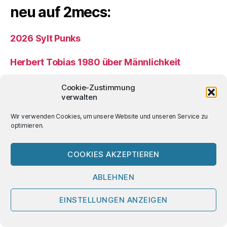
neu auf 2mecs:
2026 Sylt Punks
Herbert Tobias 1980 über Männlichkeit
Der feurige Engel (Sergej Prokofjew) – Theater
Cookie-Zustimmung
verwalten
Bremen 2025
Wir verwenden Cookies, um unsere Website und unseren Service zu
Mein beinahe erstes Tattoo
optimieren.
das radikal Böse (Hannah Arendt 1951)
COOKIES AKZEPTIEREN
Schlagwörter
ABLEHNEN
EINSTELLUNGEN ANZEIGEN
ACT UP
Aktivismus
80er
Antifa
70er
Architektur
Antisemitismus
Bremen
Coming Out