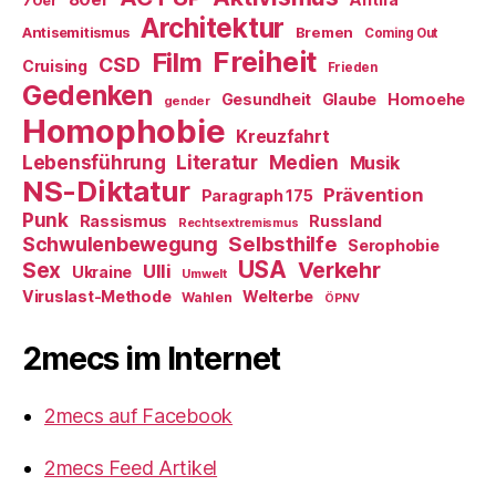
80er
70er
Architektur
Antisemitismus
Bremen
Coming Out
Freiheit
Film
CSD
Cruising
Frieden
Gedenken
Gesundheit
Glaube
Homoehe
gender
Homophobie
Kreuzfahrt
Literatur
Medien
Lebensführung
Musik
NS-Diktatur
Prävention
Paragraph 175
Punk
Rassismus
Russland
Rechtsextremismus
Selbsthilfe
Schwulenbewegung
Serophobie
USA
Verkehr
Sex
Ulli
Ukraine
Umwelt
Viruslast-Methode
Welterbe
Wahlen
ÖPNV
2mecs im Internet
2mecs auf Facebook
2mecs Feed Artikel