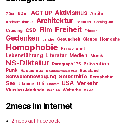
ACT UP
Aktivismus
80er
Antifa
70er
Architektur
Antisemitismus
Bremen
Coming Out
Freiheit
Film
CSD
Cruising
Frieden
Gedenken
Gesundheit
Glaube
Homoehe
gender
Homophobie
Kreuzfahrt
Literatur
Medien
Lebensführung
Musik
NS-Diktatur
Prävention
Paragraph 175
Punk
Rassismus
Russland
Rechtsextremismus
Selbsthilfe
Schwulenbewegung
Serophobie
USA
Verkehr
Sex
Ulli
Ukraine
Umwelt
Viruslast-Methode
Welterbe
Wahlen
ÖPNV
2mecs im Internet
2mecs auf Facebook