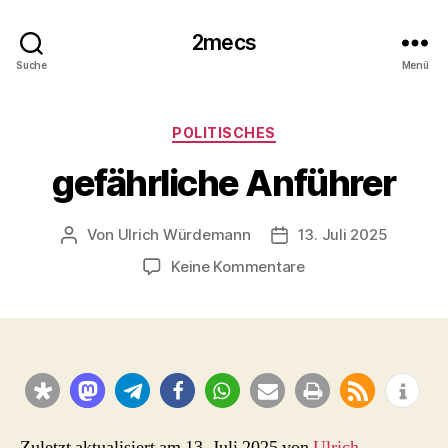
2mecs
Suche
Menü
Kategorien
POLITISCHES
gefährliche Anführer
Von
Ulrich Würdemann
13. Juli 2025
Beitragsautor
Beitragsdatum
zu
Keine Kommentare
gefährliche
Anführer
Zuletzt aktualisiert am 13. Juli 2025 von
Ulrich