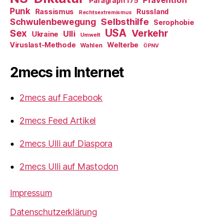
Prävention
Paragraph 175
Punk
Rassismus
Russland
Rechtsextremismus
Selbsthilfe
Schwulenbewegung
Serophobie
USA
Verkehr
Sex
Ulli
Ukraine
Umwelt
Viruslast-Methode
Welterbe
Wahlen
ÖPNV
2mecs im Internet
2mecs auf Facebook
2mecs Feed Artikel
2mecs Ulli auf Diaspora
2mecs Ulli auf Mastodon
Impressum
Datenschutzerklärung