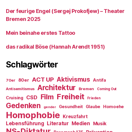
Der feurige Engel (Sergej Prokofjew) – Theater
Bremen 2025
Mein beinahe erstes Tattoo
das radikal Böse (Hannah Arendt 1951)
Schlagwörter
ACT UP
Aktivismus
80er
Antifa
70er
Architektur
Antisemitismus
Bremen
Coming Out
Freiheit
Film
CSD
Cruising
Frieden
Gedenken
Gesundheit
Glaube
Homoehe
gender
Homophobie
Kreuzfahrt
Literatur
Medien
Lebensführung
Musik
NS-Diktatur