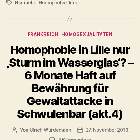
Homoehe
,
Homophobie
,
lmpt
demonstrieren
Schlagwörter
in
Frankreich
gegen
Kategorien
FRANKREICH
HOMOSEXUALITÄTEN
‚Familienfeindlichke
(akt.)“
Homophobie in Lille nur
‚Sturm im Wasserglas‘? –
6 Monate Haft auf
Bewährung für
Gewaltattacke in
Schwulenbar (akt.4)
Von
Ulrich Würdemann
27. November 2013
Beitragsautor
Beitragsdatum
zu
4 Kommentare