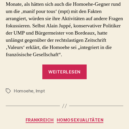
Monate, als hätten sich auch die Homoehe-Gegner rund
um die ‚manif pour tous‘ (mpt) mit den Fakten
arrangiert, würden sie ihre Aktivitäten auf andere Fragen
fokussieren. Selbst Alain Juppé, konservativer Politiker
der UMP und Bürgermeister von Bordeaux, hatte
unlängst gegenüber der rechtslastigen Zeitschrift
‚Valeurs‘ erklärt, die Homoehe sei „integriert in die
französische Gesellschaft“.
„Frankreich
WEITERLESEN
Homoehe
Gegner
Homoehe
,
lmpt
formieren
Schlagwörter
sich
wieder“
Kategorien
FRANKREICH
HOMOSEXUALITÄTEN