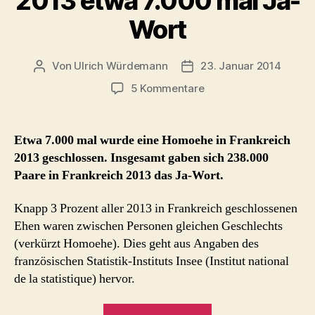
2013 etwa 7.000 mal Ja-
Wort
Von
Ulrich Würdemann
23. Januar 2014
Beitragsautor
Beitragsdatum
zu
5 Kommentare
Homoehe
in
Frankreich
Etwa 7.000 mal wurde eine Homoehe in Frankreich
2013
2013 geschlossen. Insgesamt gaben sich 238.000
etwa
Paare in Frankreich 2013 das Ja-Wort.
7.000
mal
Knapp 3 Prozent aller 2013 in Frankreich geschlossenen
Ja-
Ehen waren zwischen Personen gleichen Geschlechts
Wort
(verkürzt Homoehe). Dies geht aus Angaben des
französischen Statistik-Instituts Insee (Institut national
de la statistique) hervor.
„Homoehe