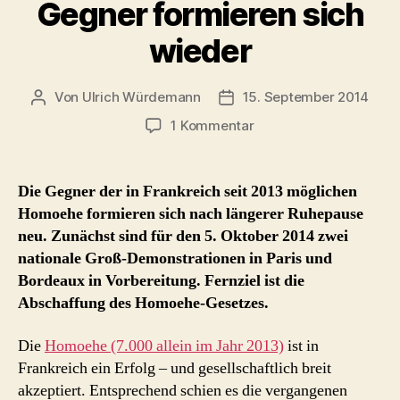
Gegner formieren sich
wieder
Von
Ulrich Würdemann
15. September 2014
Beitragsautor
Beitragsdatum
zu
1 Kommentar
Frankreich
Homoehe
Gegner
Die Gegner der in Frankreich seit 2013 möglichen
formieren
Homoehe formieren sich nach längerer Ruhepause
sich
neu. Zunächst sind für den 5. Oktober 2014 zwei
wieder
nationale Groß-Demonstrationen in Paris und
Bordeaux in Vorbereitung. Fernziel ist die
Abschaffung des Homoehe-Gesetzes.
Die
Homoehe (7.000 allein im Jahr 2013)
ist in
Frankreich ein Erfolg – und gesellschaftlich breit
akzeptiert. Entsprechend schien es die vergangenen