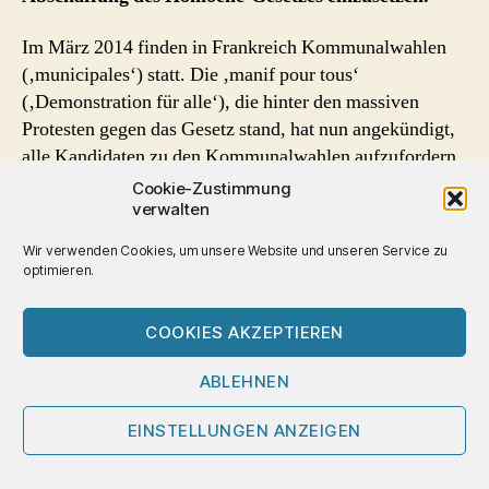
eingreifen
(akt.3)
Im März 2014 finden in Frankreich Kommunalwahlen
(‚municipales‘) statt. Die ‚manif pour tous‘
(‚Demonstration für alle‘), die hinter den massiven
Protesten gegen das Gesetz stand, hat nun angekündigt,
alle Kandidaten zu den Kommunalwahlen aufzufordern,
eine Charta zu unterzeichnen.
Cookie-Zustimmung
verwalten
In dieser Charta sollen die Kandidaten sich verpflichten,
Wir verwenden Cookies, um unsere Website und unseren Service zu
im Falle ihrer Wahl das Homoehe – Gesetz zu verändern
optimieren.
oder abzuschaffen und stattdessen eine Familien-
gerechte Politik auf kommunaler Ebene zu unterstützen,
COOKIES AKZEPTIEREN
die die Rolle der Eltern respektiere. Einige
Bürgermeister sollen, so die Initiatoren, die Charta
ABLEHNEN
bereits unterzeichnet haben.
EINSTELLUNGEN ANZEIGEN
Erst jüngst hatten zahlreiche Bürgermeister das Recht
gefordert, die Eheschließung von Schwulen und Lesben