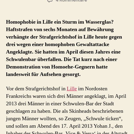
Homophobie
in
Lille
Homophobie in Lille ein Sturm im Wasserglas?
nur
Haftstrafen von sechs Monaten auf Bewährung
‚Sturm
verhängte der Strafgerichtshof in Lille heute gegen
im
drei wegen einer homophoben Gewaltattacke
Wasserglas‘?
Angeklagte. Sie hatten im April diesen Jahres eine
–
Schwulenbar überfallen. Die Tat kurz nach einer
6
Monate
Demonstration von Homoehe-Gegnern hatte
Haft
landesweit für Aufsehen gesorgt.
auf
Bewährung
Vor dem Strafgerichtshof in
Lille
im Nordosten
für
Frankreichs waren sich drei Männer angeklagt, im April
Gewaltattacke
2013 drei Männer in einer Schwulen-Bar der Stadt
in
geschlagen zu haben. Die als Skinheads beschriebenen
Schwulenbar
jungen Männer wollten, so Zeugen, „Schwule ticken“,
(akt.4)
und sollen am Abend des 17. April 2013 Yohan J., den
Inhaber der Schwulen-Bar ‚Vice & Versa‘ in der Altstadt