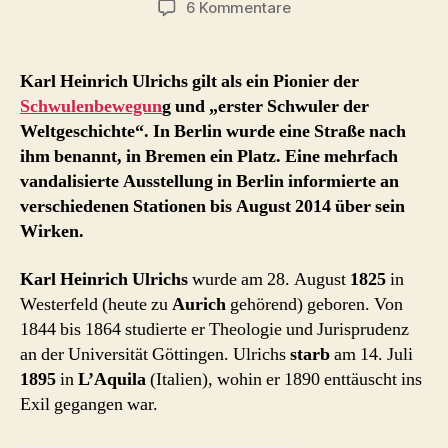
zu
6 Kommentare
Karl
Heinrich
Ulrichs
Karl Heinrich Ulrichs gilt als ein Pionier der
–
Schwulenbewegun
g und „erster Schwuler der
der
Weltgeschichte“. In Berlin wurde eine Straße nach
„erste
ihm benannt, in Bremen ein Platz. Eine mehrfach
Schwule
vandalisierte Ausstellung in Berlin informierte an
der
verschiedenen Stationen bis August 2014 über sein
Weltgeschichte“
Wirken.
Karl Heinrich Ulrichs
wurde am 28. August
1825
in
Westerfeld (heute zu
Aurich
gehörend) geboren. Von
1844 bis 1864 studierte er Theologie und Jurisprudenz
an der Universität Göttingen. Ulrichs
starb
am 14. Juli
1895
in
L’Aquila
(Italien), wohin er 1890 enttäuscht ins
Exil gegangen war.