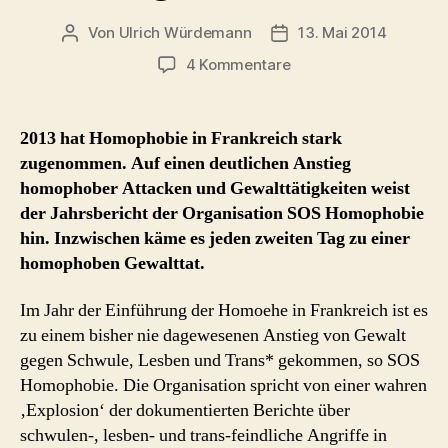
in
Von
Ulrich Würdemann
13. Mai 2014
Beitragsautor
Beitragsdatum
Frankreich?“
zu
4 Kommentare
Homophobie
in
Frankreich
2013 hat Homophobie in Frankreich stark
2013
zugenommen. Auf einen deutlichen Anstieg
stark
homophober Attacken und Gewalttätigkeiten weist
zugenommen
der Jahrsbericht der Organisation SOS Homophobie
hin. Inzwischen käme es jeden zweiten Tag zu einer
homophoben Gewalttat.
Im Jahr der Einführung der Homoehe in Frankreich ist es
zu einem bisher nie dagewesenen Anstieg von Gewalt
gegen Schwule, Lesben und Trans* gekommen, so SOS
Homophobie. Die Organisation spricht von einer wahren
‚Explosion‘ der dokumentierten Berichte über
schwulen-, lesben- und trans-feindliche Angriffe in