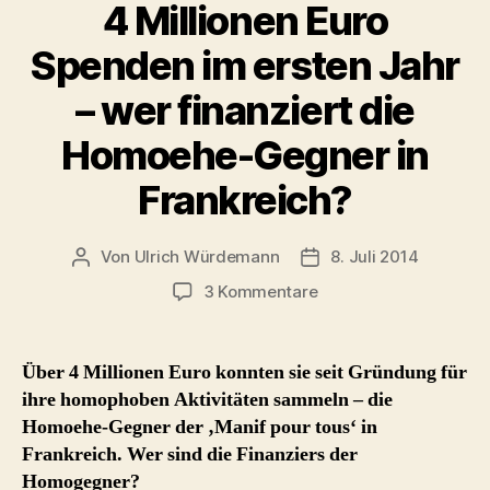
4 Millionen Euro
Spenden im ersten Jahr
– wer finanziert die
Homoehe-Gegner in
Frankreich?
Von
Ulrich Würdemann
8. Juli 2014
Beitragsautor
Beitragsdatum
zu
3 Kommentare
4
Millionen
Euro
Über 4 Millionen Euro konnten sie seit Gründung für
Spenden
ihre homophoben Aktivitäten sammeln – die
im
Homoehe-Gegner der ‚Manif pour tous‘ in
ersten
Frankreich. Wer sind die Finanziers der
Jahr
Homogegner?
–