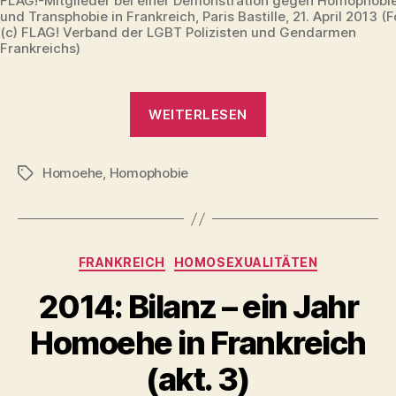
FLAG!-Mitglieder bei einer Demonstration gegen Homophobi
und Transphobie in Frankreich, Paris Bastille, 21. April 2013 (F
(c) FLAG! Verband der LGBT Polizisten und Gendarmen
Frankreichs)
„Homophobie
WEITERLESEN
in
Frankreich
Homoehe
,
Homophobie
2013
Schlagwörter
stark
zugenommen“
Kategorien
FRANKREICH
HOMOSEXUALITÄTEN
2014: Bilanz – ein Jahr
Homoehe in Frankreich
(akt. 3)