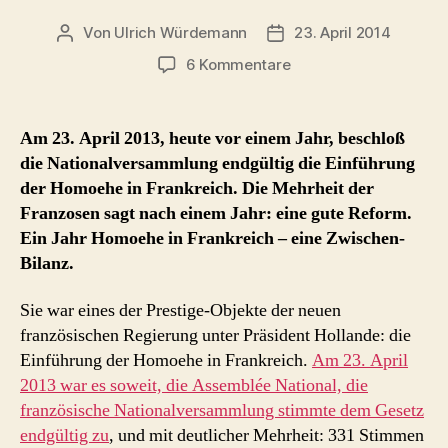
Von
Ulrich Würdemann
23. April 2014
Beitragsautor
Beitragsdatum
zu
6 Kommentare
2014:
Bilanz
–
Am 23. April 2013, heute vor einem Jahr, beschloß
ein
die Nationalversammlung endgültig die Einführung
Jahr
der Homoehe in Frankreich. Die Mehrheit der
Homoehe
Franzosen sagt nach einem Jahr: eine gute Reform.
in
Ein Jahr Homoehe in Frankreich – eine Zwischen-
Frankreich
Bilanz.
(akt.
3)
Sie war eines der Prestige-Objekte der neuen
französischen Regierung unter Präsident Hollande: die
Einführung der Homoehe in Frankreich.
Am 23. April
2013 war es soweit, die Assemblée National, die
französische Nationalversammlung stimmte dem Gesetz
endgültig zu
, und mit deutlicher Mehrheit: 331 Stimmen