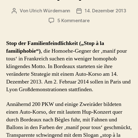
Von
Ulrich Würdemann
14. Dezember 2013
Beitragsautor
Beitragsdatum
zu
5 Kommentare
Homoehe-
Gegner:
Tausende
Stop der Familienfeindlichkeit (
„Stop à la
demonstrieren
familiphobie“)
, die Homoehe-Gegner der ‚manif pour
in
tous‘ in Frankreich suchen ein weniger homophob
Frankreich
klingendes Motto. In Bordeaux starteten sie ihre
gegen
veränderte Strategie mit einem Auto-Korso am 14.
‚Familienfeindlichkeit‘
Dezember 2013. Am 2. Februar 2014 sollen in Paris und
(akt.)
Lyon Großdemonstrationen stattfinden.
Annähernd 200 PKW und einige Zweiräder bildeten
einen Auto-Korso, der mit lautem Hup-Konzert quer
durch Bordeaux nach Bègles fuhr, mit Fahnen und
Ballons in den Farben der ‚manif pour tous‘ geschmückt,
Transparente schwingend mit dem Slogan „stop à la