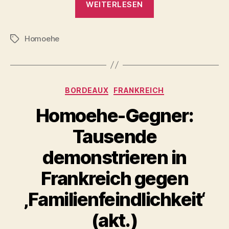
WEITERLESEN
in
Frankreich
Homoehe
2013
Schlagwörter
etwa
7.000
mal
Kategorien
BORDEAUX
FRANKREICH
Ja-
Wort“
Homoehe-Gegner:
Tausende
demonstrieren in
Frankreich gegen
‚Familienfeindlichkeit‘
(akt.)