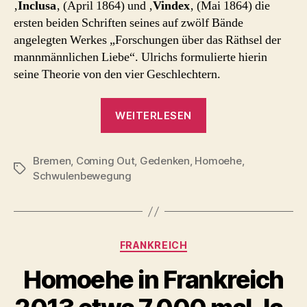
‚
Inclusa
‚ (April 1864) und ‚
Vindex
‚ (Mai 1864) die
ersten beiden Schriften seines auf zwölf Bände
angelegten Werkes „Forschungen über das Räthsel der
mannmännlichen Liebe“. Ulrichs formulierte hierin
seine Theorie von den vier Geschlechtern.
„Karl
WEITERLESEN
Heinrich
Ulrichs
Bremen
,
Coming Out
,
Gedenken
,
Homoehe
–
,
Schlagwörter
Schwulenbewegung
der
„erste
Schwule
der
Kategorien
FRANKREICH
Weltgeschichte““
Homoehe in Frankreich