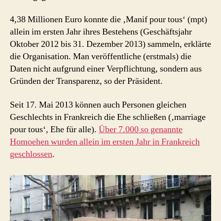
wer
finanziert
4,38 Millionen Euro konnte die ‚Manif pour tous‘ (mpt)
die
allein im ersten Jahr ihres Bestehens (Geschäftsjahr
Homoehe-
Oktober 2012 bis 31. Dezember 2013) sammeln, erklärte
Gegner
die Organisation. Man veröffentliche (erstmals) die
in
Daten nicht aufgrund einer Verpflichtung, sondern aus
Frankreich?
Gründen der Transparenz, so der Präsident.
Seit 17. Mai 2013 können auch Personen gleichen
Geschlechts in Frankreich die Ehe schließen (‚marriage
pour tous‘, Ehe für alle).
Über 7.000 so genannte
Homoehen wurden allein im ersten Jahr in Frankreich
geschlossen
.