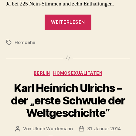
Ja bei 225 Nein-Stimmen und zehn Enthaltungen.
„2014:
WEITERLESEN
Bilanz
–
Homoehe
ein
Schlagwörter
Jahr
Homoehe
in
Kategorien
BERLIN
HOMOSEXUALITÄTEN
Frankreich
(akt.
Karl Heinrich Ulrichs –
3)“
der „erste Schwule der
Weltgeschichte“
Von
Ulrich Würdemann
31. Januar 2014
Beitragsautor
Beitragsdatum