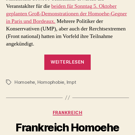
Veranstaklter für die
beiden für Sonntag 5. Oktober
geplanten Groß-Demonstrationen der Homoehe-Gegner
in Paris und Bordeaux.
Mehrere Politiker der
Konserrvativen (UMP), aber auch der Rerchtsextremen
(Front national) hatten im Vorfeld ihre Teilnahme
angekündigt.
„Homoehe-
WEITERLESEN
Gegner
in
Homoehe
,
Homophobie
,
lmpt
Frankreich:
Schlagwörter
radikalisiert
am
Rand
Kategorien
FRANKREICH
der
Gesellschaft?
Frankreich Homoehe
(akt.)“