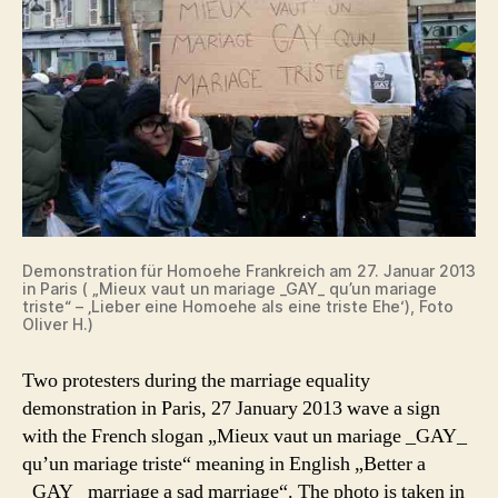
Demonstration für Homoehe Frankreich am 27. Januar 2013
in Paris ( „Mieux vaut un mariage _GAY_ qu’un mariage
triste“ – ‚Lieber eine Homoehe als eine triste Ehe‘), Foto
Oliver H.)
Two protesters during the marriage equality
demonstration in Paris, 27 January 2013 wave a sign
with the French slogan „Mieux vaut un mariage _GAY_
qu’un mariage triste“ meaning in English „Better a
_GAY_ marriage a sad marriage“. The photo is taken in