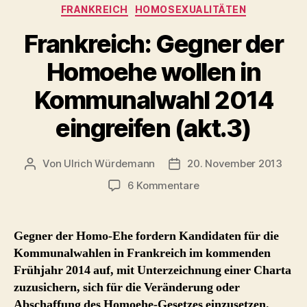
Kategorien
FRANKREICH
HOMOSEXUALITÄTEN
Frankreich: Gegner der
Homoehe wollen in
Kommunalwahl 2014
eingreifen (akt.3)
Von
Ulrich Würdemann
20. November 2013
Beitragsautor
Beitragsdatum
zu
6 Kommentare
Frankreich:
Gegner
der
Gegner der Homo-Ehe fordern Kandidaten für die
Homoehe
Kommunalwahlen in Frankreich im kommenden
wollen
Frühjahr 2014 auf, mit Unterzeichnung einer Charta
in
zuzusichern, sich für die Veränderung oder
Kommunalwahl
Abschaffung des Homoehe-Gesetzes einzusetzen.
2014