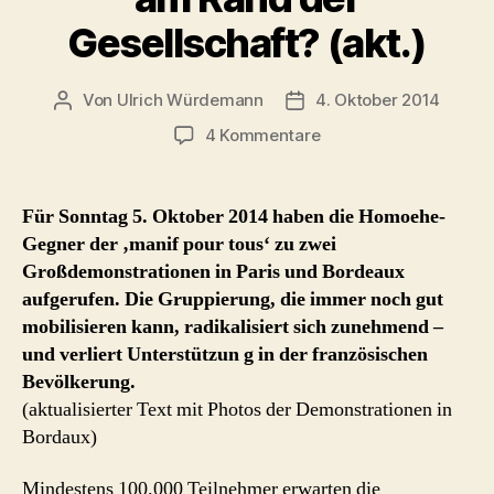
Gesellschaft? (akt.)
Von
Ulrich Würdemann
4. Oktober 2014
Beitragsautor
Beitragsdatum
zu
4 Kommentare
Homoehe-
Gegner
in
Für Sonntag 5. Oktober 2014 haben die Homoehe-
Frankreich:
Gegner der ‚manif pour tous‘ zu zwei
radikalisiert
Großdemonstrationen in Paris und Bordeaux
am
aufgerufen. Die Gruppierung, die immer noch gut
Rand
mobilisieren kann, radikalisiert sich zunehmend –
der
und verliert Unterstützun g in der französischen
Gesellschaft?
(akt.)
Bevölkerung.
(aktualisierter Text mit Photos der Demonstrationen in
Bordaux)
Mindestens 100.000 Teilnehmer erwarten die