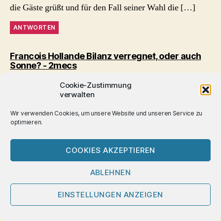
die Gäste grüßt und für den Fall seiner Wahl die […]
ANTWORTEN
Francois Hollande Bilanz verregnet, oder auch
sagt:
Sonne? - 2mecs
3. Januar 2017 um 10:46
Cookie-Zustimmung
[…] Anschläge und Ausnahmezustand, Präsident
verwalten
Hollande sah sich – anders als der letzte sozialistische
Wir verwenden Cookies, um unsere Website und unseren Service zu
Staatspräsident Francois Mitterrand zu seiner Amtszeit –
optimieren.
immer neuen Tiefstwerten in den Umfragen […]
COOKIES AKZEPTIEREN
ANTWORTEN
ABLEHNEN
Le Continental Opéra - legendäre schwule
sagt:
Sauna in Paris - 2mecs
EINSTELLUNGEN ANZEIGEN
9. Januar 2017 um 10:58
[…] im Jahr der Präsidentschaftswahl, bei der Francois