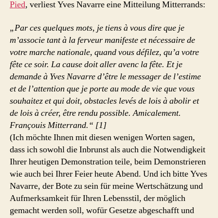
Pied
, verliest Yves Navarre eine Mitteilung Mitterrands:
„Par ces quelques mots, je tiens à vous dire que je
m’associe tant à la ferveur manifeste et nécessaire de
votre marche nationale, quand vous défilez, qu’a votre
fête ce soir. La cause doit aller avenc la fête. Et je
demande à Yves Navarre d’être le messager de l’estime
et de l’attention que je porte au mode de vie que vous
souhaitez et qui doit, obstacles levés de lois à abolir et
de lois à créer, être rendu possible. Amicalement.
Françouis Mitterrand.“ [1]
(Ich möchte Ihnen mit diesen wenigen Worten sagen,
dass ich sowohl die Inbrunst als auch die Notwendigkeit
Ihrer heutigen Demonstration teile, beim Demonstrieren
wie auch bei Ihrer Feier heute Abend. Und ich bitte Yves
Navarre, der Bote zu sein für meine Wertschätzung und
Aufmerksamkeit für Ihren Lebensstil, der möglich
gemacht werden soll, wofür Gesetze abgeschafft und