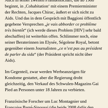
Auch in seiner zweiten Präsidentschaft, die ab 1988
beginnt, in ‚Cohabitation‘ mit einem Premierminister
der Rechten, Jacques Chirac, äußert er sich nicht zu
Aids. Und das in dem Gespräch mit Baggioni öffentlich
gegebene Versprechen „
je vais abborder ce problème
très bientôt
“ (ich werde dieses Problem [HIV] sehr bald
abschaffen) ist weiterhin offen. Schlimmer noch, eine
seiner Beraterinnen im Elysée, Ségolene Royal, betont
gegenüber einem Journalisten „
ce n’est pas au président
de parler du sida
“ (der Präsident spricht nicht über
Aids).
Im Gegenteil, zwar werden Werbeanzeigen für
Kondome gestattet, aber die Regierung droht
gleichzeitig, den Verkauf des Schwulen-Magazins Gai
Pied an Personen unter 18 Jahren zu verbieten.
Französische Forscher um Luc Montagnier und
Françoise Barré-Sinoussi (die beide 2008 dafür den