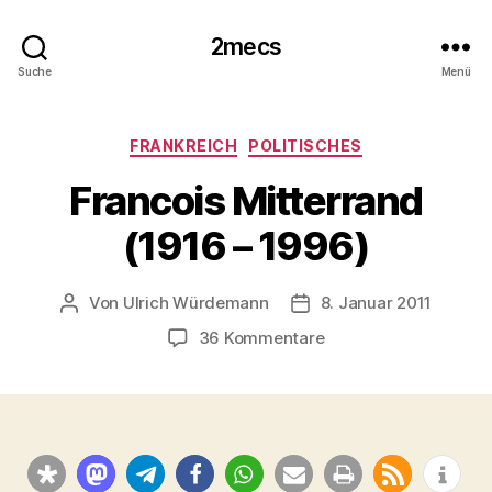
2mecs
Suche
Menü
Kategorien
FRANKREICH
POLITISCHES
Francois Mitterrand
(1916 – 1996)
Von
Ulrich Würdemann
8. Januar 2011
Beitragsautor
Beitragsdatum
zu
36 Kommentare
Francois
Mitterrand
(1916
–
1996)