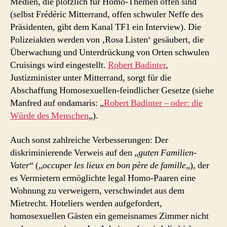
Medien, die plötzlich für Homo-Themen offen sind
(selbst Frédéric Mitterrand, offen schwuler Neffe des
Präsidenten, gibt dem Kanal TF1 ein Interview). Die
Polizeiakten werden von ‚Rosa Listen‘ gesäubert, die
Überwachung und Unterdrückung von Orten schwulen
Cruisings wird eingestellt.
Robert Badinter
,
Justizminister unter Mitterrand, sorgt für die
Abschaffung Homosexuellen-feindlicher Gesetze (siehe
Manfred auf ondamaris: „
Robert Badinter – oder: die
Würde des Menschen
„).
Auch sonst zahlreiche Verbesserungen: Der
diskriminierende Verweis auf den „
guten Familien-
Vater
“ („
occuper les lieux en bon père de famille
„), der
es Vermietern ermöglichte legal Homo-Paaren eine
Wohnung zu verweigern, verschwindet aus dem
Mietrecht. Hoteliers werden aufgefordert,
homosexuellen Gästen ein gemeisnames Zimmer nicht