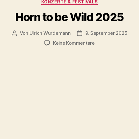
Kategorien
KONZERTE & FESTIVALS
Horn to be Wild 2025
Von
Ulrich Würdemann
9. September 2025
Beitragsautor
Beitragsdatum
zu
Keine Kommentare
Horn
to
be
Wild
2025