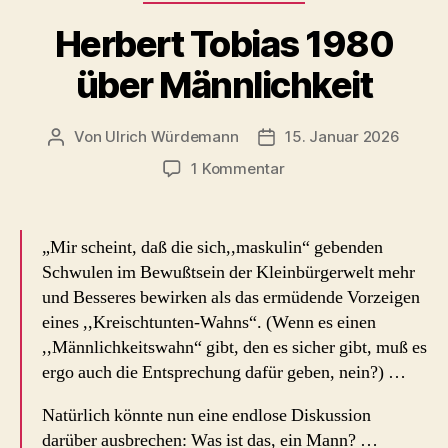
Herbert Tobias 1980
über Männlichkeit
Von
Ulrich Würdemann
15. Januar 2026
Beitragsautor
Beitragsdatum
zu
1 Kommentar
Herbert
Tobias
1980
„Mir scheint, daß die sich,,maskulin“ gebenden
über
Schwulen im Bewußtsein der Kleinbürgerwelt mehr
Männlichkeit
und Besseres bewirken als das ermüdende Vorzeigen
eines ,,Kreischtunten-Wahns“. (Wenn es einen
,,Männlichkeitswahn“ gibt, den es sicher gibt, muß es
ergo auch die Entsprechung dafür geben, nein?) …
Natürlich könnte nun eine endlose Diskussion
darüber ausbrechen: Was ist das, ein Mann? …