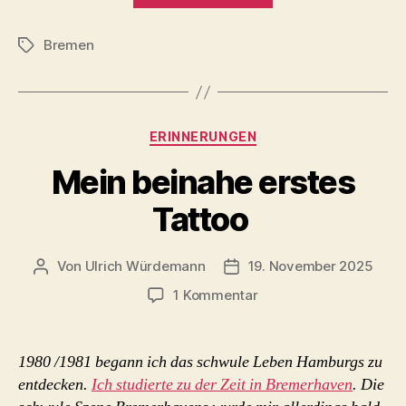
Engel
Bremen
(Sergej
Schlagwörter
Prokofjew)
–
Theater
Kategorien
ERINNERUNGEN
Bremen
2025“
Mein beinahe erstes
Tattoo
Von
Ulrich Würdemann
19. November 2025
Beitragsautor
Beitragsdatum
zu
1 Kommentar
Mein
beinahe
erstes
1980 /1981 begann ich das schwule Leben Hamburgs zu
Tattoo
entdecken.
Ich studierte zu der Zeit in Bremerhaven
. Die