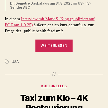
Dr. Demetre Daskalakis am 31.8.2025 im US- TV-
Sender ABC
In einem
Interview mit Mark S. King (publiziert auf
POZ am 1.9.25)
äußerte er sich kurz darauf u.a. zur
Frage des ‚public health fascism‘:
„Public
WEITERLESEN
Health
Fascism
USA
–
Schlagwörter
Dr.
Demetre
Daskalakis“
Kategorien
KULTURELLES
Taxi zum Klo – 4K
Restaurierung