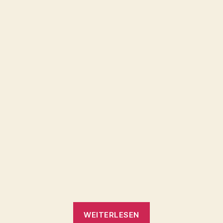
„Der
WEITERLESEN
feurige