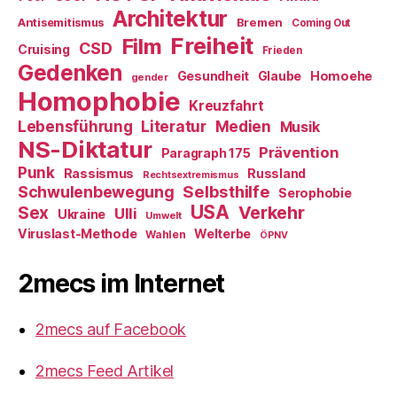
Architektur
Antisemitismus
Bremen
Coming Out
Freiheit
Film
CSD
Cruising
Frieden
Gedenken
Gesundheit
Glaube
Homoehe
gender
Homophobie
Kreuzfahrt
Literatur
Medien
Lebensführung
Musik
NS-Diktatur
Prävention
Paragraph 175
Punk
Rassismus
Russland
Rechtsextremismus
Selbsthilfe
Schwulenbewegung
Serophobie
USA
Verkehr
Sex
Ulli
Ukraine
Umwelt
Viruslast-Methode
Welterbe
Wahlen
ÖPNV
2mecs im Internet
2mecs auf Facebook
2mecs Feed Artikel