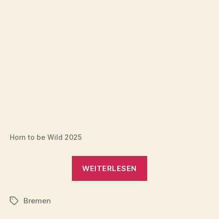
Horn to be Wild 2025
„Horn
WEITERLESEN
to
be
Bremen
Wild
Schlagwörter
2025“