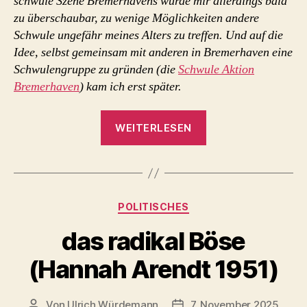
schwule Szene Bremerhavens wurde mir allerdings bald
zu überschaubar, zu wenige Möglichkeiten andere
Schwule ungefähr meines Alters zu treffen. Und auf die
Idee, selbst gemeinsam mit anderen in Bremerhaven eine
Schwulengruppe zu gründen (die
Schwule Aktion
Bremerhaven
) kam ich erst später.
„Mein
WEITERLESEN
beinahe
erstes
Tattoo „
Kategorien
POLITISCHES
das radikal Böse
(Hannah Arendt 1951)
Von
Ulrich Würdemann
7. November 2025
Beitragsautor
Beitragsdatum