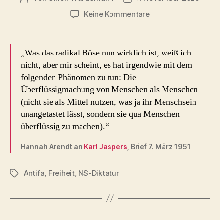
zu
Keine Kommentare
das
radikal
Böse
„Was das radikal Böse nun wirklich ist, weiß ich
(Hannah
nicht, aber mir scheint, es hat irgendwie mit dem
Arendt
folgenden Phänomen zu tun: Die
1951)
Überflüssigmachung von Menschen als Menschen
(nicht sie als Mittel nutzen, was ja ihr Menschsein
unangetastet lässt, sondern sie qua Menschen
überflüssig zu machen).“
Hannah Arendt an
Karl Jaspers
, Brief 7. März 1951
Antifa
,
Freiheit
,
NS-Diktatur
Schlagwörter