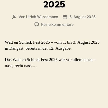
2025
Von
Ulrich Würdemann
5. August 2025
Beitragsautor
Beitragsdatum
zu
Keine Kommentare
Watt
en
Schlick
Watt en Schlick Fest 2025 – vom 1. bis 3. August 2025
Fest
in Dangast, bereits in der 12. Ausgabe.
2025
Das Watt en Schlick Fest 2025 war vor allem eines –
nass, recht nass …