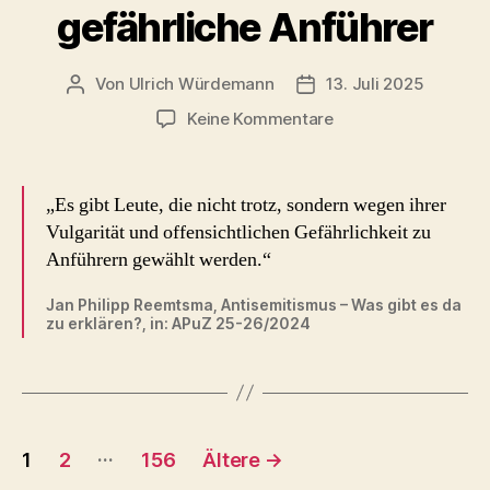
gefährliche Anführer
Von
Ulrich Würdemann
13. Juli 2025
Beitragsautor
Beitragsdatum
zu
Keine Kommentare
gefährliche
Anführer
„Es gibt Leute, die nicht trotz, sondern wegen ihrer
Vulgarität und offensichtlichen Gefährlichkeit zu
Anführern gewählt werden.“
Jan Philipp Reemtsma, Antisemitismus – Was gibt es da
zu erklären?, in: APuZ 25-26/2024
Seitennummerierung
…
1
2
156
Ältere
→