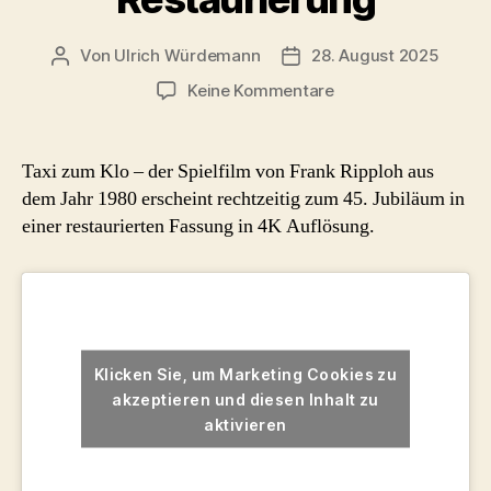
Von
Ulrich Würdemann
28. August 2025
Beitragsautor
Beitragsdatum
zu
Keine Kommentare
Taxi
zum
Klo
Taxi zum Klo – der Spielfilm von Frank Ripploh aus
–
dem Jahr 1980 erscheint rechtzeitig zum 45. Jubiläum in
4K
einer restaurierten Fassung in 4K Auflösung.
Restaurierung
Klicken Sie, um Marketing Cookies zu
akzeptieren und diesen Inhalt zu
aktivieren