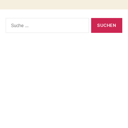
der
Beiträge
Suche
nach: