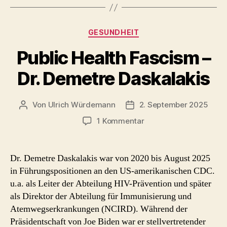
Kategorien
GESUNDHEIT
Public Health Fascism –
Dr. Demetre Daskalakis
Von
Ulrich Würdemann
2. September 2025
Beitragsautor
Beitragsdatum
zu
1 Kommentar
Public
Health
Fascism
Dr. Demetre Daskalakis war von 2020 bis August 2025
–
in Führungspositionen an den US-amerikanischen CDC.
Dr.
u.a. als Leiter der Abteilung HIV-Prävention und später
Demetre
als Direktor der Abteilung für Immunisierung und
Daskalakis
Atemwegserkrankungen (NCIRD). Während der
Präsidentschaft von Joe Biden war er stellvertretender