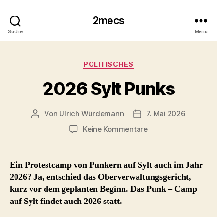
2mecs
Suche
Menü
Kategorien
POLITISCHES
2026 Sylt Punks
Von
Ulrich Würdemann
7. Mai 2026
Beitragsautor
Beitragsdatum
zu
Keine Kommentare
2026
Sylt
Punks
Ein Protestcamp von Punkern auf Sylt auch im Jahr
2026? Ja, entschied das Oberverwaltungsgericht,
kurz vor dem geplanten Beginn. Das Punk – Camp
auf Sylt findet auch 2026 statt.