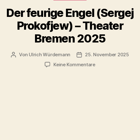
Der feurige Engel (Sergej
Prokofjew) – Theater
Bremen 2025
Von
Ulrich Würdemann
25. November 2025
Beitragsautor
Beitragsdatum
zu
Keine Kommentare
Der
feurige
Engel
(Sergej
Prokofjew)
–
Theater
Bremen
2025