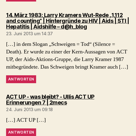
14. März 1983: Larry Kramers Wut-Rede „1,112
and counting” | Hintergründe zu HIV | Aids | STI |
sagt:
Hepatitis | Aidshilfe – d@h_blog
23. Juni 2013 um 14:37
[…] in dem Slogan „Schweigen = Tod“ (Silence =
Death). Er wurde zu einer der Kern-Aussagen von ACT
UP, der Aids-Aktions-Gruppe, die Larry Kramer 1987
mitbegründete. Das Schweigen bringt Kramer auch […]
ANTWORTEN
ACT UP - was bleibt? - Ullis ACT UP
sagt:
Erinnerungen 7 | 2mecs
24. Juni 2013 um 09:18
[…] ACT UP […]
ANTWORTEN