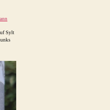
ann
uf Sylt
Punks