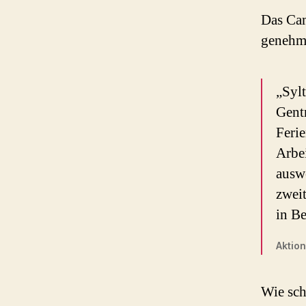
Das Ca
genehm
„Sylt
Gentr
Feri
Arbe
auswe
zwei
in Be
Aktion
Wie sch