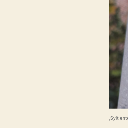
‚Sylt en