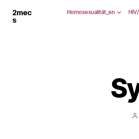
2mec
Homosexualität_en
HIV
s
Sy
B