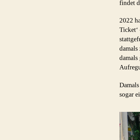
findet 
2022 ha
Ticket‘
stattge
damals 
damals 
Aufreg
Damals 
sogar e