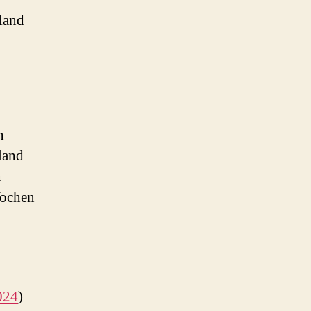
land
n
land
n
Wochen
024
)