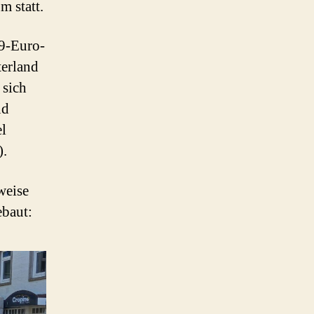
m statt.
‚9-Euro-
terland
 sich
nd
l
).
weise
baut: