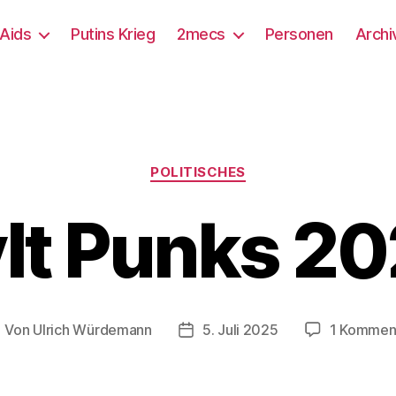
/Aids
Putins Krieg
2mecs
Personen
Archi
Kategorien
POLITISCHES
lt Punks 2
Von
Ulrich Würdemann
5. Juli 2025
1 Kommen
eitragsautor
Beitragsdatum