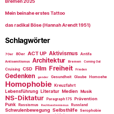
Bremen 2025
Mein beinahe erstes Tattoo
das radikal Böse (Hannah Arendt 1951)
Schlagwörter
ACT UP
Aktivismus
80er
Antifa
70er
Architektur
Antisemitismus
Bremen
Coming Out
Freiheit
Film
CSD
Cruising
Frieden
Gedenken
Gesundheit
Glaube
Homoehe
gender
Homophobie
Kreuzfahrt
Literatur
Medien
Lebensführung
Musik
NS-Diktatur
Prävention
Paragraph 175
Punk
Rassismus
Russland
Rechtsextremismus
Selbsthilfe
Schwulenbewegung
Serophobie