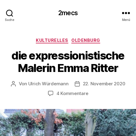
2mecs
Suche
Menü
Kategorien
KULTURELLES
OLDENBURG
die expressionistische
Malerin Emma Ritter
Von
Ulrich Würdemann
22. November 2020
Beitragsautor
Beitragsdatum
zu
4 Kommentare
die
expressionistische
Malerin
Emma
Ritter