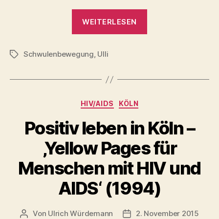
„MS
WEITERLESEN
Panther
Köln
Schwulenbewegung
,
Ulli
e.V.“
Schlagwörter
Kategorien
HIV/AIDS
KÖLN
Positiv leben in Köln –
‚Yellow Pages für
Menschen mit HIV und
AIDS‘ (1994)
Von
Ulrich Würdemann
2. November 2015
Beitragsautor
Beitragsdatum