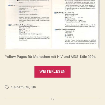
‚Yellow Pages für Menschen mit HIV und AIDS‘ Köln 1994
„Positiv
WEITERLESEN
leben
in
Selbsthilfe
,
Ulli
Köln
Schlagwörter
–
‚Yellow