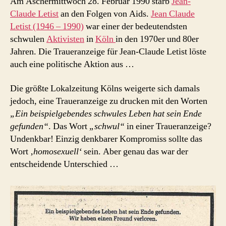
Am Aschermittwoch 28. Februar 1990 starb
Jean-
Jean
Claude Letist
an den Folgen von Aids.
Jean Claude
Claude
Letist (1946 – 1990)
war einer der bedeutendsten
Letist
schwulen
Aktivisten
in
Köln
in den 1970er und 80er
–
Jahren. Die Traueranzeige für Jean-Claude Letist löste
homosexuell
auch eine politische Aktion aus …
oder
schwul
?
Die größte Lokalzeitung Kölns weigerte sich damals
(Video)
jedoch, eine Traueranzeige zu drucken mit den Worten
„Ein beispielgebendes schwules Leben hat sein Ende
gefunden“
. Das Wort
„schwul“
in einer Traueranzeige?
Undenkbar! Einzig denkbarer Kompromiss sollte das
Wort
‚homosexuell‘
sein. Aber genau das war der
entscheidende Unterschied …