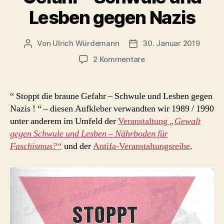
Lesben gegen Nazis
Von
Ulrich Würdemann
30. Januar 2019
Beitragsautor
Beitragsdatum
zu
2 Kommentare
Stoppt
die
braune
“ Stoppt die braune Gefahr – Schwule und Lesben gegen
Gefahr
Nazis ! “ – diesen Aufkleber verwandten wir 1989 / 1990
–
unter anderem im Umfeld der
Veranstaltung
„Gewalt
Schwule
gegen Schwule und Lesben – Nährboden für
und
Faschismus?“
und der
Antifa-Veranstaltungsreihe
.
Lesben
gegen
Nazis