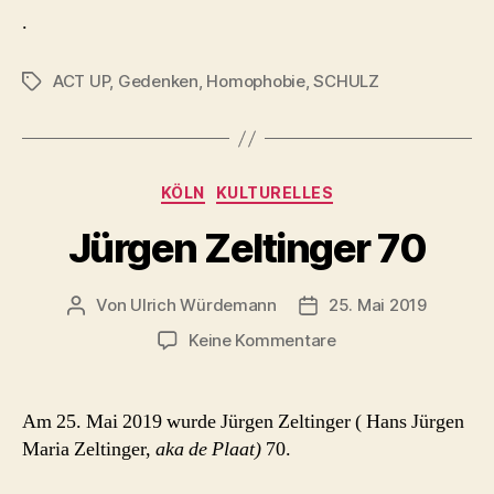
.
ACT UP
,
Gedenken
,
Homophobie
,
SCHULZ
Schlagwörter
Kategorien
KÖLN
KULTURELLES
Jürgen Zeltinger 70
Von
Ulrich Würdemann
25. Mai 2019
Beitragsautor
Beitragsdatum
zu
Keine Kommentare
Jürgen
Zeltinger
70
Am 25. Mai 2019 wurde Jürgen Zeltinger ( Hans Jürgen
Maria Zeltinger,
aka de Plaat)
70.