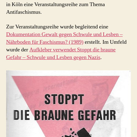
in Köln eine Veranstaltungsreihe zum Thema
1989
Antifaschismus.
/
1990
Zur Veranstaltungsreihe wurde begleitend eine
Dokumentation Gewalt gegen Schwule und Lesben –
Nährboden für Faschismus? (1989)
erstellt. Im Umfeld
wurde der
Aufkleber verwendet Stoppt die braune
Gefahr – Schwule und Lesben gegen Nazis
.