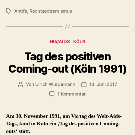
Antifa
,
Rechtsextremismus
Schlagwörter
Kategorien
HIV/AIDS
KÖLN
Tag des positiven
Coming-out (Köln 1991)
Von
Ulrich Würdemann
13. Juni 2017
Beitragsautor
Beitragsdatum
zu
1 Kommentar
Tag
des
positiven
Am 30. November 1991, am Vortag des Welt-Aids-
Coming-
Tags, fand in Köln ein ‚Tag des positiven Coming-
out
outs‘ statt.
(Köln