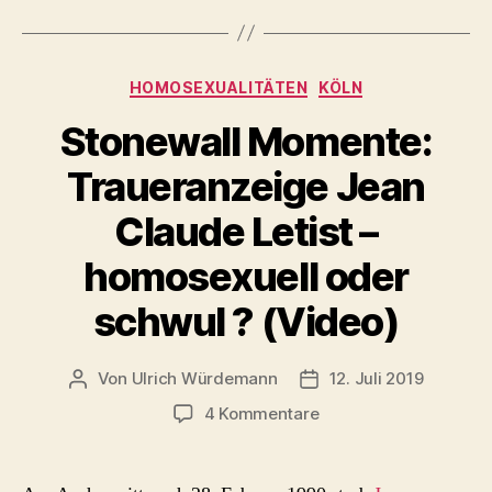
Kategorien
HOMOSEXUALITÄTEN
KÖLN
Stonewall Momente:
Traueranzeige Jean
Claude Letist –
homosexuell oder
schwul ? (Video)
Von
Ulrich Würdemann
12. Juli 2019
Beitragsautor
Beitragsdatum
zu
4 Kommentare
Stonewall
Momente:
Traueranzeige