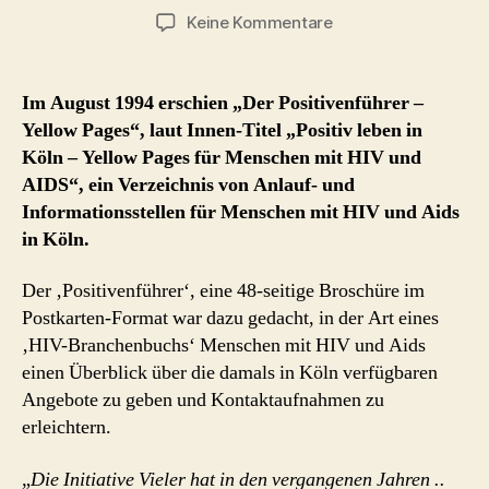
zu
Keine Kommentare
Positiv
leben
in
Im August 1994 erschien „Der Positivenführer –
Köln
Yellow Pages“, laut Innen-Titel „Positiv leben in
–
Köln – Yellow Pages für Menschen mit HIV und
‚Yellow
AIDS“, ein Verzeichnis von Anlauf- und
Pages
Informationsstellen für Menschen mit HIV und Aids
für
in Köln.
Menschen
mit
HIV
Der ‚Positivenführer‘, eine 48-seitige Broschüre im
und
Postkarten-Format war dazu gedacht, in der Art eines
AIDS‘
‚HIV-Branchenbuchs‘ Menschen mit HIV und Aids
(1994)
einen Überblick über die damals in Köln verfügbaren
Angebote zu geben und Kontaktaufnahmen zu
erleichtern.
„
Die Initiative Vieler hat in den vergangenen Jahren ..