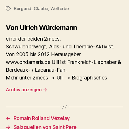
Burgund
,
Glaube
,
Welterbe
Schlagwörter
Von Ulrich Würdemann
einer der beiden 2mecs.
Schwulenbewegt, Aids- und Therapie-Aktivist.
Von 2005 bis 2012 Herausgeber
www.ondamaris.de Ulli ist Frankreich-Liebhaber &
Bordeaux- / Lacanau-Fan.
Mehr unter 2mecs -> Ulli -> Biographisches
Archiv anzeigen
→
←
Romain Rolland Vézelay
→
Salzquellen von Saint Père