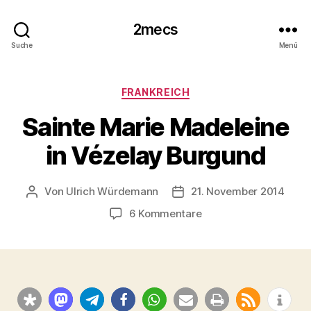
2mecs
Suche
Menü
Kategorien
FRANKREICH
Sainte Marie Madeleine
in Vézelay Burgund
Von
Ulrich Würdemann
21. November 2014
Beitragsautor
Beitragsdatum
zu
6 Kommentare
Sainte
Marie
Madeleine
in
Vézelay
Burgund