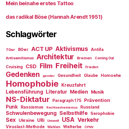
Mein beinahe erstes Tattoo
das radikal Böse (Hannah Arendt 1951)
Schlagwörter
ACT UP
Aktivismus
80er
Antifa
70er
Architektur
Antisemitismus
Bremen
Coming Out
Freiheit
Film
CSD
Cruising
Frieden
Gedenken
Gesundheit
Glaube
Homoehe
gender
Homophobie
Kreuzfahrt
Literatur
Medien
Lebensführung
Musik
NS-Diktatur
Prävention
Paragraph 175
Punk
Rassismus
Russland
Rechtsextremismus
Selbsthilfe
Schwulenbewegung
Serophobie
USA
Verkehr
Sex
Ulli
Ukraine
Umwelt
Viruslast-Methode
Welterbe
Wahlen
ÖPNV