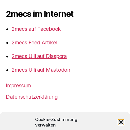
2mecs im Internet
2mecs auf Facebook
2mecs Feed Artikel
2mecs Ulli auf Diaspora
2mecs Ulli auf Mastodon
Impressum
Datenschutzerklärung
2mecs
von
Ulrich Würdemann
ist sofern nicht
Cookie-Zustimmung
anders angegeben lizenziert unter einer
Creative
verwalten
Commons Namensnennung 4.0 International