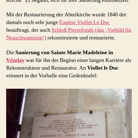
Kirche. Er begann, sich für ihre Sanierung einzusetzen.
Mit der Restaurierung der Abteikirche wurde 1840 der
damals noch sehr junge
Eugène Viollet Le Duc
beauftragt, der auch
Schloß Pierrefonds (das ‚Vorbild für
Neuschwanstein‘)
rekonstruierte und restaurierte.
Die
Sanierung von Sainte Marie Madeleine in
Vézelay
war für ihn der Beginn einer langen Karriere als
Rekonstrukteur und Restaurator. An
Viollet le Duc
erinnert in der Vorhalle eine Gedenktafel: