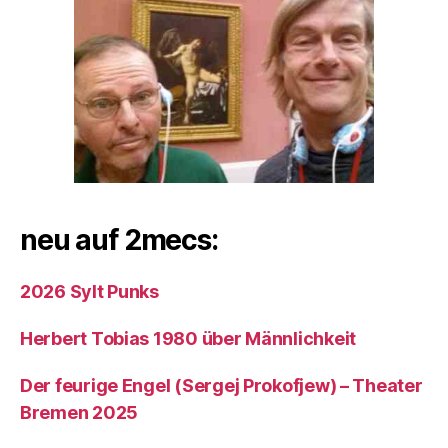
neu auf 2mecs:
2026 Sylt Punks
Herbert Tobias 1980 über Männlichkeit
Der feurige Engel (Sergej Prokofjew) – Theater
Bremen 2025