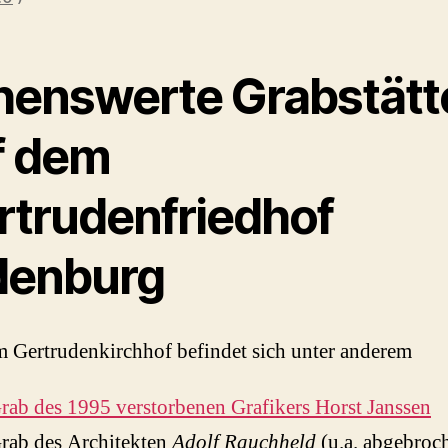
henswerte Grabstätt
f dem
rtrudenfriedhof
denburg
 Gertrudenkirchhof befindet sich unter anderem
rab des 1995 verstorbenen Grafikers Horst Janssen
rab des Architekten
Adolf Rauchheld
(u.a. abgebroc