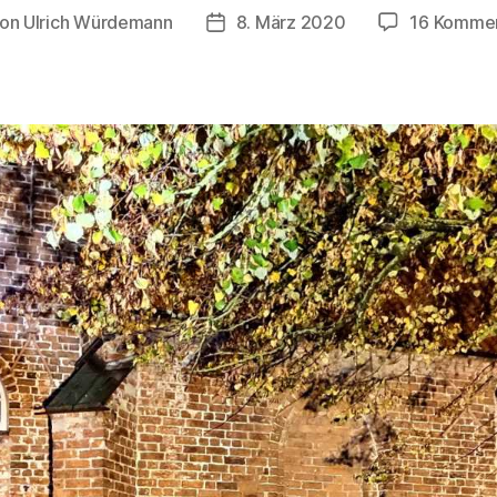
on
Ulrich Würdemann
8. März 2020
16 Komme
tragsautor
Beitragsdatum