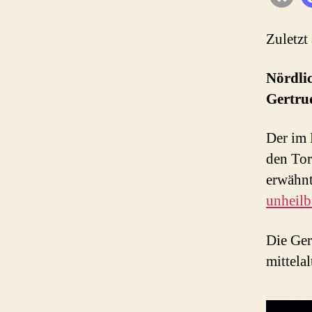
Zuletzt
Nördli
Gertru
Der im 
den Tor
erwähnt
unheilb
Die Ger
mittela