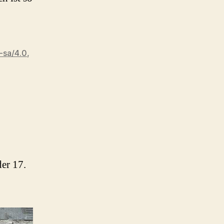
-sa/4.0
,
er 17.