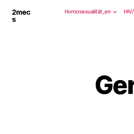
2mec
Homosexualität_en
HIV
s
Ger