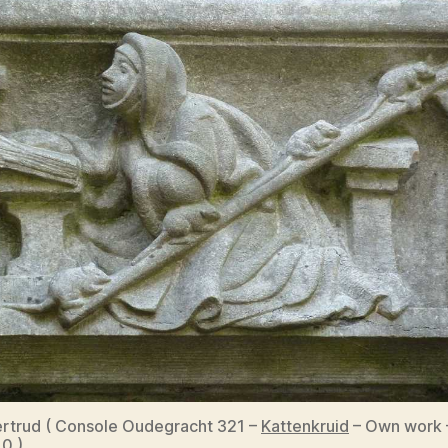
rtrud ( Console Oudegracht 321 –
Kattenkruid
– Own work 
.0
)