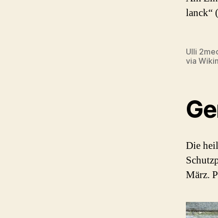
lanck“ 
Ulli 2me
via Wik
Ge
Die hei
Schutzp
März. Po