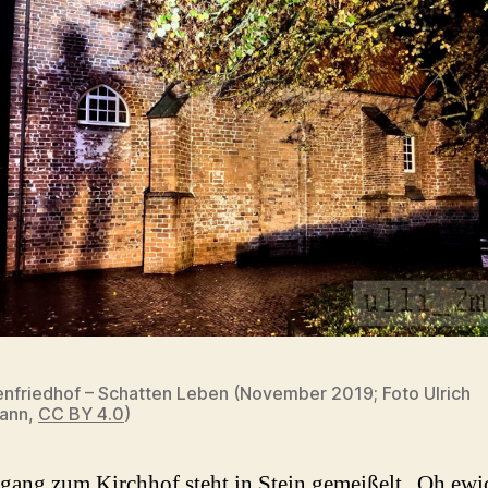
nfriedhof – Schatten Leben (November 2019; Foto Ulrich
ann,
CC BY 4.0
)
ang zum Kirchhof steht in Stein gemeißelt „Oh ewic