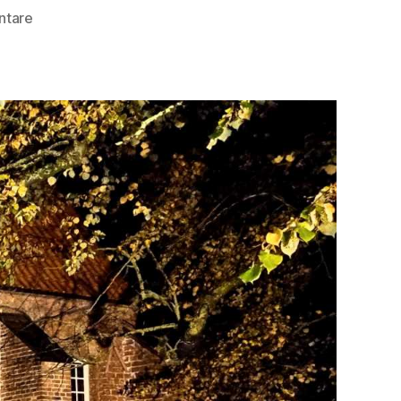
zu
ntare
Gertrudenfriedhof
Oldenburg