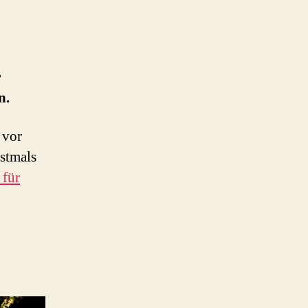
r
n.
 vor
stmals
 für