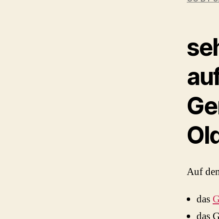
se
au
Ge
Ol
Auf dem
das
G
das G