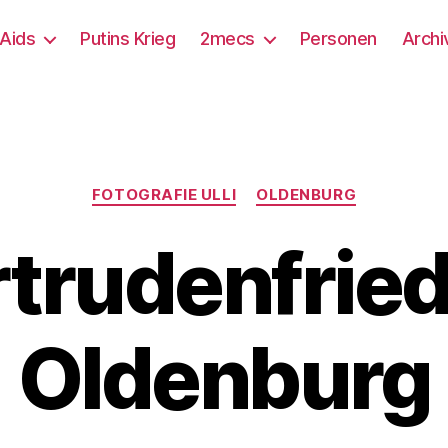
/Aids
Putins Krieg
2mecs
Personen
Archi
Kategorien
FOTOGRAFIE ULLI
OLDENBURG
trudenfrie
Oldenburg