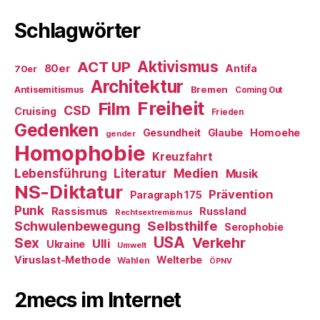
Schlagwörter
ACT UP
Aktivismus
80er
Antifa
70er
Architektur
Antisemitismus
Bremen
Coming Out
Freiheit
Film
CSD
Cruising
Frieden
Gedenken
Gesundheit
Glaube
Homoehe
gender
Homophobie
Kreuzfahrt
Literatur
Medien
Lebensführung
Musik
NS-Diktatur
Prävention
Paragraph 175
Punk
Rassismus
Russland
Rechtsextremismus
Selbsthilfe
Schwulenbewegung
Serophobie
USA
Verkehr
Sex
Ulli
Ukraine
Umwelt
Viruslast-Methode
Welterbe
Wahlen
ÖPNV
2mecs im Internet