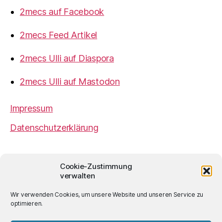
2mecs auf Facebook
2mecs Feed Artikel
2mecs Ulli auf Diaspora
2mecs Ulli auf Mastodon
Impressum
Datenschutzerklärung
2mecs
von
Ulrich Würdemann
ist sofern nicht
Cookie-Zustimmung
anders angegeben lizenziert unter einer
Creative
verwalten
Commons Namensnennung 4.0 International
Lizenz
.
Wir verwenden Cookies, um unsere Website und unseren Service zu
optimieren.