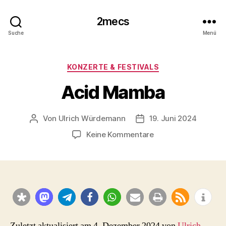
2mecs
Suche
Menü
Kategorien
KONZERTE & FESTIVALS
Acid Mamba
Von
Ulrich Würdemann
19. Juni 2024
Beitragsautor
Beitragsdatum
zu
Keine Kommentare
Acid
Mamba
Zuletzt aktualisiert am 4. Dezember 2024 von
Ulrich