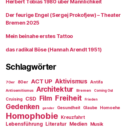
Herbert Tobias 1980 über Männlichkeit
Der feurige Engel (Sergej Prokofjew) – Theater
Bremen 2025
Mein beinahe erstes Tattoo
das radikal Böse (Hannah Arendt 1951)
Schlagwörter
ACT UP
Aktivismus
80er
Antifa
70er
Architektur
Antisemitismus
Bremen
Coming Out
Freiheit
Film
CSD
Cruising
Frieden
Gedenken
Gesundheit
Glaube
Homoehe
gender
Homophobie
Kreuzfahrt
Literatur
Medien
Lebensführung
Musik