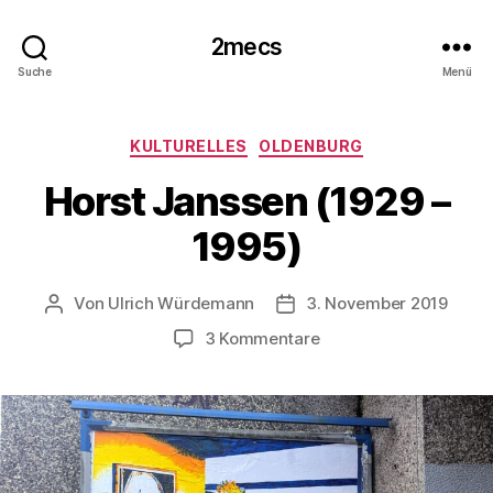
2mecs
Suche
Menü
Kategorien
KULTURELLES
OLDENBURG
Horst Janssen (1929 –
1995)
Von
Ulrich Würdemann
3. November 2019
Beitragsautor
Beitragsdatum
zu
3 Kommentare
Horst
Janssen
(1929
–
1995)