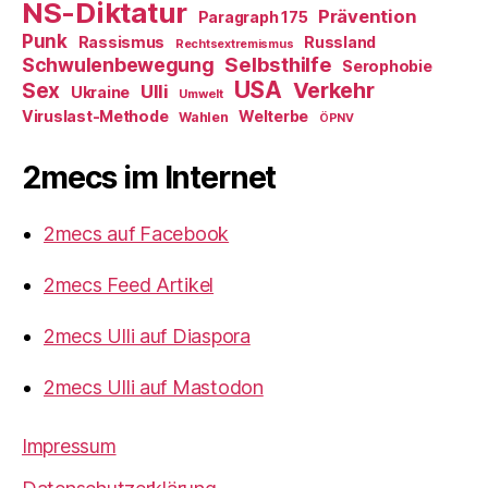
NS-Diktatur
Prävention
Paragraph 175
Punk
Rassismus
Russland
Rechtsextremismus
Selbsthilfe
Schwulenbewegung
Serophobie
USA
Verkehr
Sex
Ulli
Ukraine
Umwelt
Viruslast-Methode
Welterbe
Wahlen
ÖPNV
2mecs im Internet
2mecs auf Facebook
2mecs Feed Artikel
2mecs Ulli auf Diaspora
2mecs Ulli auf Mastodon
Impressum