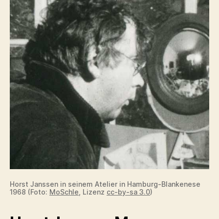
Horst Janssen in seinem Atelier in Hamburg-Blankenese
1968 (Foto:
MoSchle
, Lizenz
cc-by-sa 3.0
)