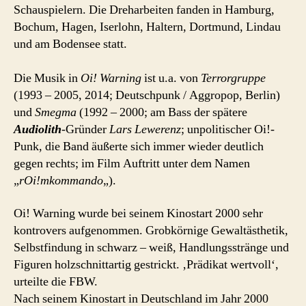
Schauspielern. Die Dreharbeiten fanden in Hamburg,
Bochum, Hagen, Iserlohn, Haltern, Dortmund, Lindau
und am Bodensee statt.
Die Musik in
Oi! Warning
ist u.a. von
Terrorgruppe
(1993 – 2005, 2014; Deutschpunk / Aggropop, Berlin)
und
Smegma
(1992 – 2000; am Bass der spätere
Audiolith
-Gründer
Lars Lewerenz
; unpolitischer Oi!-
Punk, die Band äußerte sich immer wieder deutlich
gegen rechts; im Film Auftritt unter dem Namen
„
rOi!mkommando
„).
Oi! Warning wurde bei seinem Kinostart 2000 sehr
kontrovers aufgenommen. Grobkörnige Gewaltästhetik,
Selbstfindung in schwarz – weiß, Handlungsstränge und
Figuren holzschnittartig gestrickt. ‚Prädikat wertvoll‘,
urteilte die FBW.
Nach seinem Kinostart in Deutschland im Jahr 2000