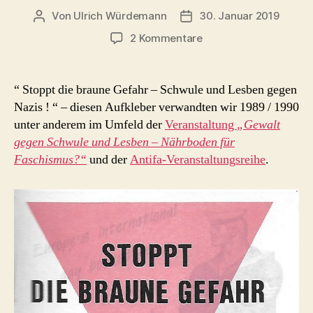
Von
Ulrich Würdemann
30. Januar 2019
Beitragsautor
Beitragsdatum
zu
2 Kommentare
Stoppt
die
braune
“ Stoppt die braune Gefahr – Schwule und Lesben gegen
Gefahr
Nazis ! “ – diesen Aufkleber verwandten wir 1989 / 1990
–
unter anderem im Umfeld der
Veranstaltung
„Gewalt
Schwule
gegen Schwule und Lesben – Nährboden für
und
Faschismus?“
und der
Antifa-Veranstaltungsreihe
.
Lesben
gegen
Nazis