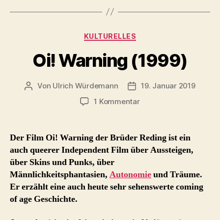
Kategorien
KULTURELLES
Oi! Warning (1999)
Von
Ulrich Würdemann
19. Januar 2019
Beitragsautor
Beitragsdatum
zu
1 Kommentar
Oi!
Warning
(1999)
Der Film Oi! Warning der Brüder Reding ist ein
auch queerer Independent Film über Aussteigen,
über Skins und Punks, über
Männlichkeitsphantasien,
Autonomie
und Träume.
Er erzählt eine auch heute sehr sehenswerte coming
of age Geschichte.