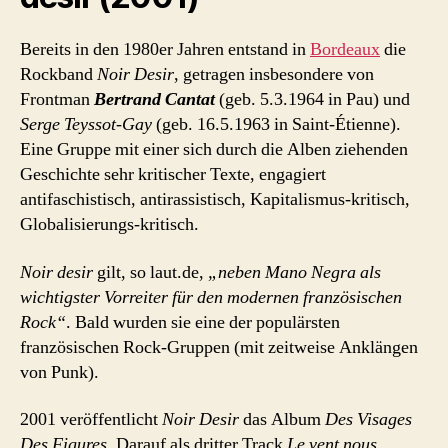
Bereits in den 1980er Jahren entstand in
Bordeaux
die
Rockband
Noir Desir
, getragen insbesondere von
Frontman
Bertrand Cantat
(geb. 5.3.1964 in Pau) und
Serge Teyssot-Gay
(geb. 16.5.1963 in Saint-Étienne).
Eine Gruppe mit einer sich durch die Alben ziehenden
Geschichte sehr kritischer Texte, engagiert
antifaschistisch, antirassistisch, Kapitalismus-kritisch,
Globalisierungs-kritisch.
Noir desir
gilt, so laut.de,
„neben Mano Negra als
wichtigster Vorreiter für den modernen französischen
Rock“
. Bald wurden sie eine der populärsten
französischen Rock-Gruppen (mit zeitweise Anklängen
von Punk).
2001 veröffentlicht
Noir Desir
das Album
Des Visages
Des Figures
. Darauf als dritter Track
Le vent nous