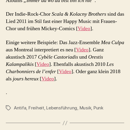
Albums
„Immer da wo du bist bin ich nie“
.
Der Indie-Rock-Chor
Scala & Kolacny Brothers
sind das
Lied 2011 im Stil fast einer Happy Music mit Frauen-
Chor und frühen Mickey-Comics [
Video
].
Einige weitere Beispiele: Das Jazz-Ensemble
Mea Culpa
aus Montreal interpretiert es neu [
Video
]. Ganz
akustisch 2017
Cybèle Castoriadis
und
Orestis
Kalampalikis
[
Video
]. Ebenfalls akustisch 2010
Les
Charbonniers de l’enfer
[
Video
]. Oder ganz klein 2018
als
jours hereux
[
Video
].
.
Antifa
,
Freiheit
,
Lebensführung
,
Musik
,
Punk
Schlagwörter