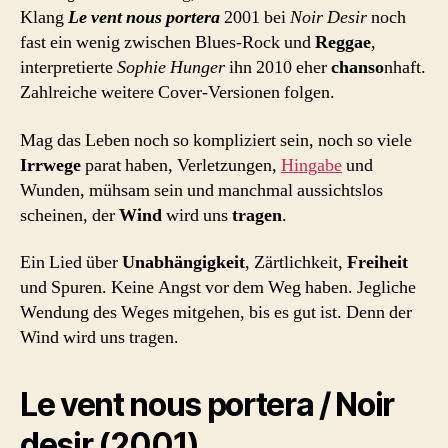
portera
Klang
Le vent nous portera
2001 bei
Noir Desir
noch
fast ein wenig zwischen Blues-Rock und
Reggae
,
interpretierte
Sophie Hunger
ihn 2010 eher
chanso
nhaft.
Zahlreiche weitere Cover-Versionen folgen.
Mag das Leben noch so kompliziert sein, noch so viele
Irrwege
parat haben, Verletzungen,
Hingabe
und
Wunden, mühsam sein und manchmal aussichtslos
scheinen, der
Wind
wird uns
tragen
.
Ein Lied über
Unabhängigkeit
, Zärtlichkeit,
Freiheit
und Spuren. Keine Angst vor dem Weg haben. Jegliche
Wendung des Weges mitgehen, bis es gut ist. Denn der
Wind wird uns tragen.
Le vent nous portera / Noir
desir (2001)