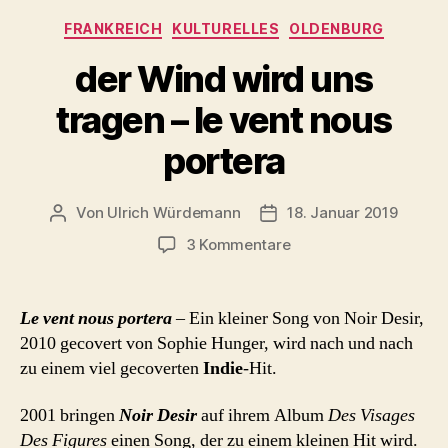
protestieren
Kategorien
FRANKREICH
KULTURELLES
OLDENBURG
beim
Berliner
der Wind wird uns
CSD
tragen – le vent nous
1997“
portera
Von
Ulrich Würdemann
18. Januar 2019
Beitragsautor
Beitragsdatum
zu
3 Kommentare
der
Wind
wird
Le vent nous portera
– Ein kleiner Song von Noir Desir,
uns
2010 gecovert von Sophie Hunger, wird nach und nach
tragen
zu einem viel gecoverten
Indie
-Hit.
–
le
2001 bringen
Noir Desir
auf ihrem Album
Des Visages
vent
Des Figures
einen Song, der zu einem kleinen Hit wird.
nous