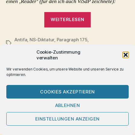
einen ‚Reader‘ (für den ich auch ViSdP zeichnete):
„Gewalt
WEITERLESEN
gegen
Schwule
Antifa
,
NS-Diktatur
,
Paragraph 175
,
und
Schlagwörter
Rechtsextremismus
,
SCHULZ
Lesben
Cookie-Zustimmung
–
verwalten
Nährboden
Wir verwenden Cookies, um unsere Website und unseren Service zu
für
Kategorien
optimieren.
HOMOSEXUALITÄTEN
Faschismus?
Chancen,
(1989)“
COOKIES AKZEPTIEREN
selbstbewusst andere
ABLEHNEN
Wege zu suchen – Ulli
EINSTELLUNGEN ANZEIGEN
Würdemann im