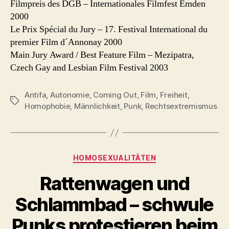
Filmpreis des DGB – Internationales Filmfest Emden
2000
Le Prix Spécial du Jury – 17. Festival International du
premier Film d´Annonay 2000
Main Jury Award / Best Feature Film – Mezipatra,
Czech Gay and Lesbian Film Festival 2003
Antifa
,
Autonomie
,
Coming Out
,
Film
,
Freiheit
,
Schlagwörter
Homophobie
,
Männlichkeit
,
Punk
,
Rechtsextremismus
Kategorien
HOMOSEXUALITÄTEN
Rattenwagen und
Schlammbad – schwule
Punks protestieren beim