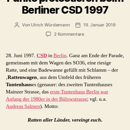
Berliner CSD 1997
Von
Ulrich Würdemann
19. Januar 2019
Beitragsautor
Beitragsdatum
zu
2 Kommentare
Rattenwagen
und
Schlammbad
28. Juni 1997.
CSD
in
Berlin
. Ganz am Ende der Parade,
–
gemeinsam mit dem Wagen des SO36, eine riesige
schwule
Ratte, und eine Badewanne gefüllt mit Schlamm – der
Punks
‚
Rattenwagen
‚ aus dem Umfeld des früheren
protestieren
Tuntenhaus
es (genauer: des zweiten Tuntenhauses
beim
Mainzer Strasse, das
erste Tuntenhaus Berlin war
Berliner
CSD
Anfang der 1980er in der Bülowstrasse
; vgl. u.a.
1997
Andreas Salmen
). Motto:
Ratten aller Länder, vereingt euch
.