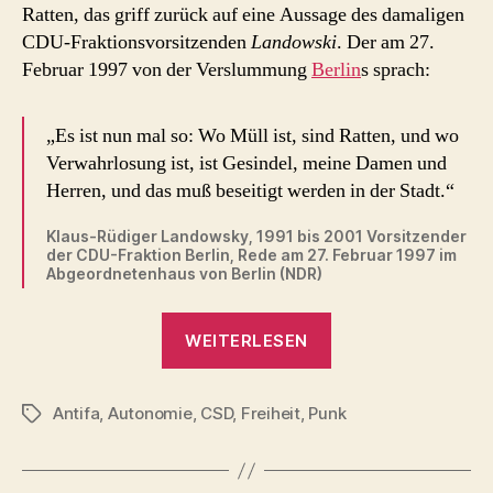
Ratten, das griff zurück auf eine Aussage des damaligen
CDU-Fraktionsvorsitzenden
Landowski
. Der am 27.
Februar 1997 von der Verslummung
Berlin
s sprach:
„Es ist nun mal so: Wo Müll ist, sind Ratten, und wo
Verwahrlosung ist, ist Gesindel, meine Damen und
Herren, und das muß beseitigt werden in der Stadt.“
Klaus-Rüdiger Landowsky, 1991 bis 2001 Vorsitzender
der CDU-Fraktion Berlin, Rede am 27. Februar 1997 im
Abgeordnetenhaus von Berlin (NDR)
„Rattenwagen
WEITERLESEN
und
Schlammbad
Antifa
,
Autonomie
,
CSD
,
Freiheit
,
Punk
–
Schlagwörter
schwule
Punks