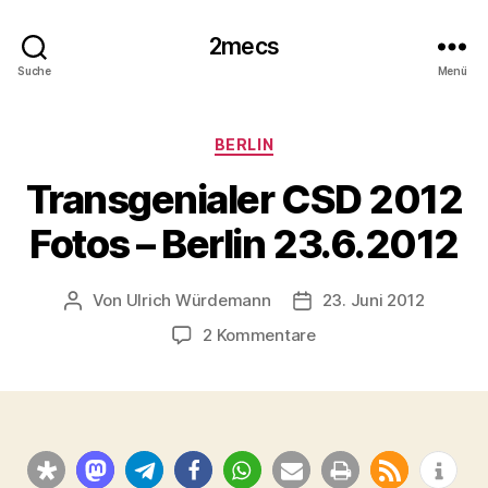
2mecs
Suche
Menü
Kategorien
BERLIN
Transgenialer CSD 2012
Fotos – Berlin 23.6.2012
Von
Ulrich Würdemann
23. Juni 2012
Beitragsautor
Beitragsdatum
zu
2 Kommentare
Transgenialer
CSD
2012
Fotos
–
Berlin