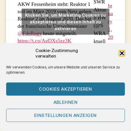
SWR
AKW Fessenheim steht: Reaktor 1
br
Aktue
soll im März 2019 vom Netz gehen,
ua
Klicken Sie, um Marketing Cookies zu
ll BW
Reaktor 2 im August 2020. Das hat
ry
akzeptieren und diesen Inhalt zu
(@S
der französische Umweltminister
aktivieren
1,
WRA
@FdeRugy
heute mitgeteilt.
20
https://t.co/AgDXs5zz3K
ktuell
19
BW)
Cookie-Zustimmung
verwalten
Wir verwenden Cookies, um unsere Website und unseren Service zu
optimieren.
Bruno Poirson
, Staatssekretär für ökologischen Wandel,
bestätigte am 20. Juni 2019 erneut, Fessenheim werde
COOKIES AKZEPTIEREN
mit beiden Reaktoren defintiv 2020 geschlossen, auch
unabhängig von weiteren Verzögerungen am EPR
ABLEHNEN
Flamanville.
EINSTELLUNGEN ANZEIGEN
Ende September 2019 wurde bekannt, dass
Fessenheim
1 am 22. Februar 2020 abgeschaltet
wird.
Fessenheim