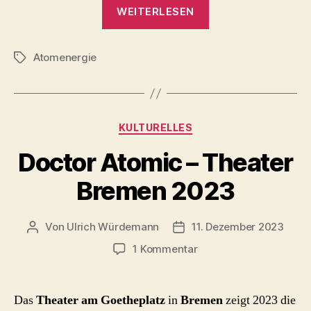
„Atomstrom
WEITERLESEN
rechnet
sich
Atomenergie
nicht“
Schlagwörter
Kategorien
KULTURELLES
Doctor Atomic – Theater
Bremen 2023
Von
Ulrich Würdemann
11. Dezember 2023
Beitragsautor
Beitragsdatum
zu
1 Kommentar
Doctor
Atomic
–
Das
Theater am Goetheplatz
in
Bremen
zeigt 2023 die
Theater