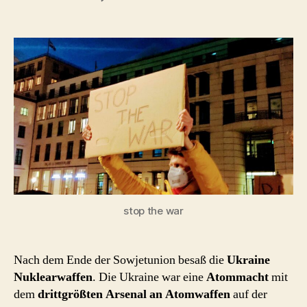
Proliferation
–
die
vergessene
Dimension
von
Putins
Ukraine-
Krieg
stop the war
Nach dem Ende der Sowjetunion besaß die
Ukraine
Nuklearwaffen
. Die Ukraine war eine
Atommacht
mit
dem
drittgrößten Arsenal an Atomwaffen
auf der