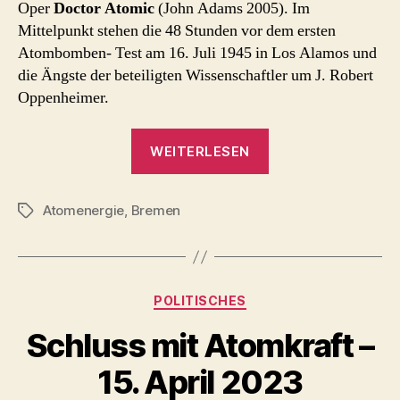
Oper
Doctor Atomic
(John Adams 2005). Im
Bremen
Mittelpunkt stehen die 48 Stunden vor dem ersten
2023
Atombomben- Test am 16. Juli 1945 in Los Alamos und
die Ängste der beteiligten Wissenschaftler um J. Robert
Oppenheimer.
„Doctor
WEITERLESEN
Atomic
–
Atomenergie
,
Bremen
Theater
Schlagwörter
Bremen
2023“
Kategorien
POLITISCHES
Schluss mit Atomkraft –
15. April 2023