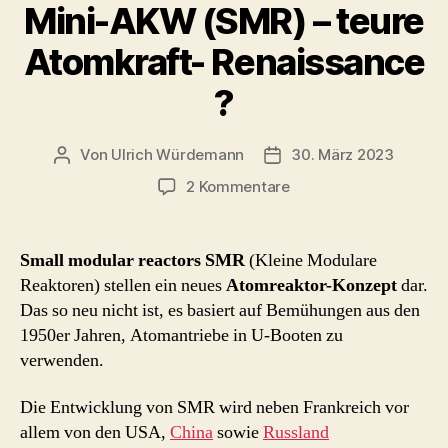
Mini-AKW (SMR) – teure
Atomkraft- Renaissance
?
Von
Ulrich Würdemann
30. März 2023
Beitragsautor
Beitragsdatum
zu
2 Kommentare
Mini-
AKW
(SMR)
Small modular reactors SMR
(Kleine Modulare
–
Reaktoren) stellen ein neues
Atomreaktor-Konzept
dar.
teure
Das so neu nicht ist, es basiert auf Bemühungen aus den
Atomkraft-
1950er Jahren, Atomantriebe in U-Booten zu
Renaissance
verwenden.
?
Die Entwicklung von SMR wird neben Frankreich vor
allem von den USA,
China
sowie
Russland