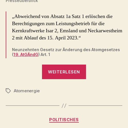
Presseüberblick
„Abweichend von Absatz 1a Satz 1 erlöschen die
Berechtigungen zum Leistungsbetrieb für die
Kernkraftwerke Isar 2, Emsland und Neckarwestheim
2 mit Ablauf des 15. April 2023.“
Neunzehnten Gesetz zur Änderung des Atomgesetzes
(
19. AtGÄndG
) Art. 1
„Schluss
WEITERLESEN
mit
Atomkraft
Atomenergie
–
Schlagwörter
15.
April
2023“
Kategorien
POLITISCHES