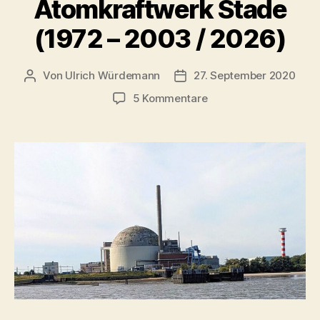
Atomkraftwerk Stade
(1972 – 2003 / 2026)
Von
Ulrich Würdemann
27. September 2020
Beitragsautor
Beitragsdatum
zu
5 Kommentare
Atomkraftwerk
Stade
(1972
–
2003
/
2026)