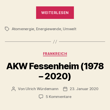
„Atomkraftwerk
WEITERLESEN
Stade
(1972
Atomenergie
,
Energiewende
,
Umwelt
–
Schlagwörter
2003
/
2026)“
Kategorien
FRANKREICH
AKW Fessenheim (1978
– 2020)
Von
Ulrich Würdemann
23. Januar 2020
Beitragsautor
Beitragsdatum
zu
5 Kommentare
AKW
Fessenheim