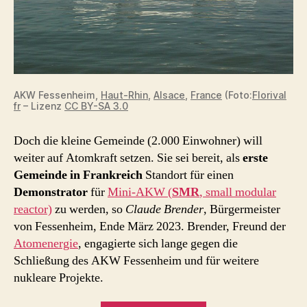
AKW Fessenheim,
Haut-Rhin
,
Alsace
,
France
(Foto:
Florival
fr
– Lizenz
CC BY-SA 3.0
Doch die kleine Gemeinde (2.000 Einwohner) will
weiter auf Atomkraft setzen. Sie sei bereit, als
erste
Gemeinde in Frankreich
Standort für einen
Demonstrator
für
Mini-AKW (
SMR
, small modular
reactor)
zu werden, so
Claude Brender
, Bürgermeister
von Fessenheim, Ende März 2023. Brender, Freund der
Atomenergie
, engagierte sich lange gegen die
Schließung des AKW Fessenheim und für weitere
nukleare Projekte.