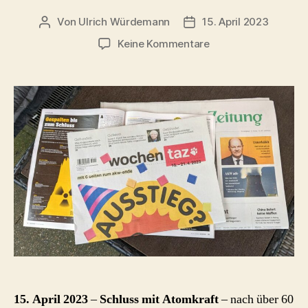
Von
Ulrich Würdemann
15. April 2023
Beitragsautor
Beitragsdatum
zu
Keine Kommentare
Schluss
mit
Atomkraft
–
15.
April
2023
15. April 2023
–
Schluss mit Atomkraft
– nach über 60