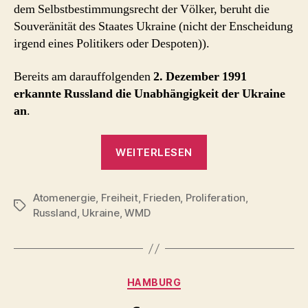
dem Selbstbestimmungsrecht der Völker, beruht die
Souveränität des Staates Ukraine (nicht der Enscheidung
irgend eines Politikers oder Despoten)).
Bereits am darauffolgenden
2. Dezember 1991
erkannte Russland die Unabhängigkeit der Ukraine
an
.
„Proliferation
WEITERLESEN
–
die
Atomenergie
,
Freiheit
,
Frieden
,
Proliferation
vergessene
,
Schlagwörter
Russland
,
Ukraine
,
WMD
Dimension
von
Putins
Ukraine-
Kategorien
HAMBURG
Krieg“