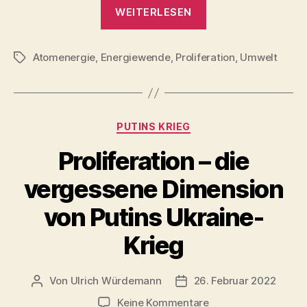
„neues
WEITERLESEN
AKW
in
Atomenergie
,
Energiewende
,
Proliferation
Fessenheim?
,
Umwelt
Schlagwörter
–
nach
Stilllegung
Kategorien
PUTINS KRIEG
des
AKW
Proliferation – die
bald
vergessene Dimension
Mini-
AKWs
von Putins Ukraine-
und
Krieg
Atommüll-
Verwertungsanlage
?“
Von
Ulrich Würdemann
26. Februar 2022
Beitragsautor
Beitragsdatum
zu
Keine Kommentare