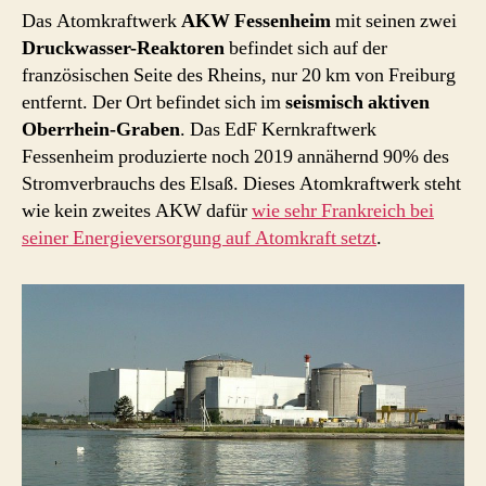
(1978
Das Atomkraftwerk
AKW Fessenheim
mit seinen zwei
–
Druckwasser-Reaktoren
befindet sich auf der
2020)
französischen Seite des Rheins, nur 20 km von Freiburg
entfernt. Der Ort befindet sich im
seismisch aktiven
Oberrhein-Graben
. Das EdF Kernkraftwerk
Fessenheim produzierte noch 2019 annähernd 90% des
Stromverbrauchs des Elsaß. Dieses Atomkraftwerk steht
wie kein zweites AKW dafür
wie sehr Frankreich bei
seiner Energieversorgung auf Atomkraft setzt
.