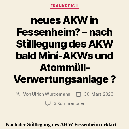
Kategorien
FRANKREICH
neues AKW in
Fessenheim? – nach
Stilllegung des AKW
bald Mini-AKWs und
Atommüll-
Verwertungsanlage ?
Von
Ulrich Würdemann
30. März 2023
Beitragsautor
Beitragsdatum
zu
3 Kommentare
neues
AKW
in
Nach der Stilllegung des AKW Fessenheim erklärt
Fessenheim?