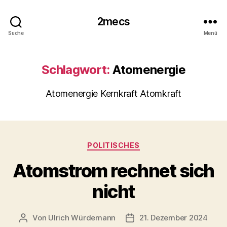
2mecs
Suche
Menü
Schlagwort:
Atomenergie
Atomenergie Kernkraft Atomkraft
Kategorien
POLITISCHES
Atomstrom rechnet sich
nicht
Von
Ulrich Würdemann
21. Dezember 2024
Beitragsautor
Beitragsdatum