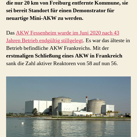
die nur 20 km von Freiburg entfernte Kommune, sie
–
sei bereit Standort für einen Demonstrator für
nach
neuartige Mini-AKW zu werden.
Stilllegung
des
Das
AKW Fessenheim wurde im Juni 2020 nach 43
AKW
bald
Jahren Betrieb endgültig stillgelegt
. Es war das älteste in
Mini-
Betrieb befindliche AKW Frankreichs. Mit der
AKWs
erstmaligen Schließung eines AKW in Frankreich
und
sank die Zahl aktiver Reaktoren von 58 auf nun 56.
Atommüll-
Verwertungsanlage
?