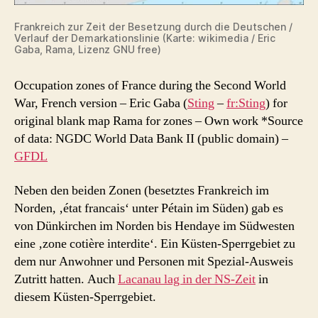
Frankreich zur Zeit der Besetzung durch die Deutschen /
Verlauf der Demarkationslinie (Karte: wikimedia / Eric
Gaba, Rama, Lizenz GNU free)
Occupation zones of France during the Second World
War, French version –
Eric Gaba (
Sting
–
fr:Sting
) for
original blank map Rama for zones
–
Own work
*Source
of data: NGDC World Data Bank II (public domain)
–
GFDL
Neben den beiden Zonen (besetztes Frankreich im
Norden, ‚état francais‘ unter Pétain im Süden) gab es
von Dünkirchen im Norden bis Hendaye im Südwesten
eine ‚zone cotière interdite‘. Ein Küsten-Sperrgebiet zu
dem nur Anwohner und Personen mit Spezial-Ausweis
Zutritt hatten. Auch
Lacanau lag in der NS-Zeit
in
diesem Küsten-Sperrgebiet.