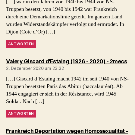
[…] war in den Jahren von 1940 bis 1944 von NS-
Truppen besetzt, von 1940 bis 1942 war Frankreich
durch eine Demarkationslinie geteilt. Im ganzen Land
wurden Widerstandskämpfer verfolgt und ermrodet. In
Dijon (Cote d’Or) […]
ANTWORTEN
sag
Valery Giscard d'Estaing (1926 - 2020) - 2mecs
2. Dezember 2020 um 23:32
[…] Giscard d’Estaing macht 1942 im seit 1940 von NS-
Truppen besetzten Paris das Abitur (baccalauréat). Ab
1944 engagiert er sich in der Résistance, wird 1945
Soldat. Nach […]
ANTWORTEN
Frankreich Deportation wegen Homosexualität -