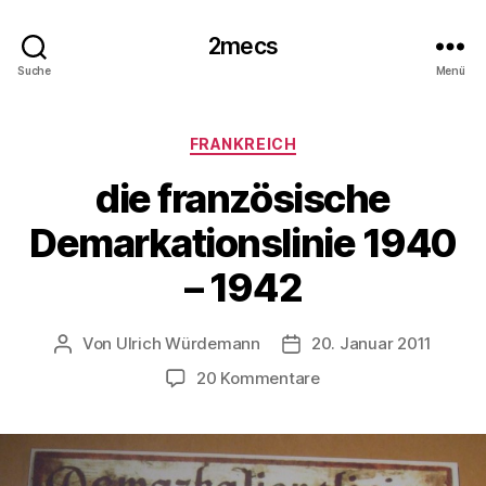
2mecs
Suche
Menü
Kategorien
FRANKREICH
die französische
Demarkationslinie 1940
– 1942
Von
Ulrich Würdemann
20. Januar 2011
Beitragsautor
Beitragsdatum
zu
20 Kommentare
die
französische
Demarkationslinie
1940