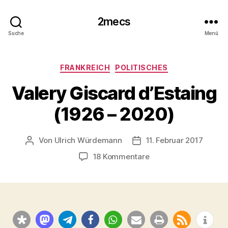
2mecs
Suche
Menü
Kategorien
FRANKREICH
POLITISCHES
Valery Giscard d’Estaing
(1926 – 2020)
Von
Ulrich Würdemann
11. Februar 2017
Beitragsautor
Beitragsdatum
zu
18 Kommentare
Valery
Giscard
d’Estaing
(1926
–
2020)