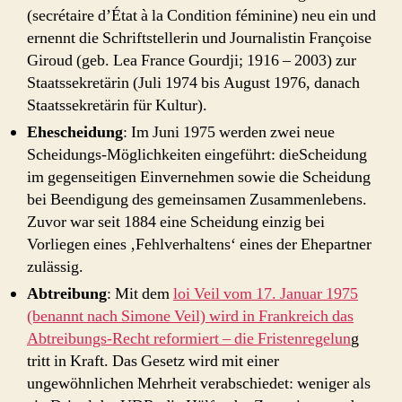
(secrétaire d’État à la Condition féminine) neu ein und
ernennt die Schriftstellerin und Journalistin Françoise
Giroud (geb. Lea France Gourdji; 1916 – 2003) zur
Staatssekretärin (Juli 1974 bis August 1976, danach
Staatssekretärin für Kultur).
Ehescheidung
: Im Juni 1975 werden zwei neue
Scheidungs-Möglichkeiten eingeführt: dieScheidung
im gegenseitigen Einvernehmen sowie die Scheidung
bei Beendigung des gemeinsamen Zusammenlebens.
Zuvor war seit 1884 eine Scheidung einzig bei
Vorliegen eines ‚Fehlverhaltens‘ eines der Ehepartner
zulässig.
Abtreibung
: Mit dem
loi Veil vom 17. Januar 1975
(benannt nach Simone Veil) wird in Frankreich das
Abtreibungs-Recht reformiert – die Fristenregelun
g
tritt in Kraft. Das Gesetz wird mit einer
ungewöhnlichen Mehrheit verabschiedet: weniger als