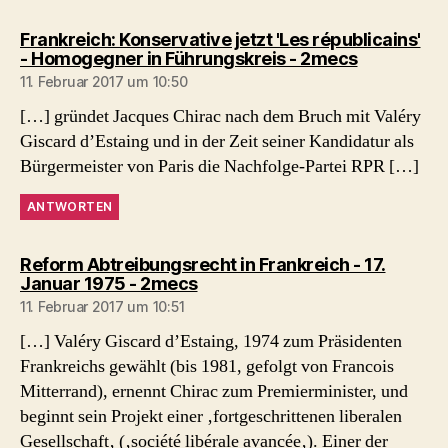
Frankreich: Konservative jetzt 'Les républicains'
sagt:
- Homogegner in Führungskreis - 2mecs
11. Februar 2017 um 10:50
[…] gründet Jacques Chirac nach dem Bruch mit Valéry
Giscard d’Estaing und in der Zeit seiner Kandidatur als
Bürgermeister von Paris die Nachfolge-Partei RPR […]
ANTWORTEN
Reform Abtreibungsrecht in Frankreich - 17.
sagt:
Januar 1975 - 2mecs
11. Februar 2017 um 10:51
[…] Valéry Giscard d’Estaing, 1974 zum Präsidenten
Frankreichs gewählt (bis 1981, gefolgt von Francois
Mitterrand), ernennt Chirac zum Premierminister, und
beginnt sein Projekt einer ‚fortgeschrittenen liberalen
Gesellschaft‚ (‚société libérale avancée‚). Einer der