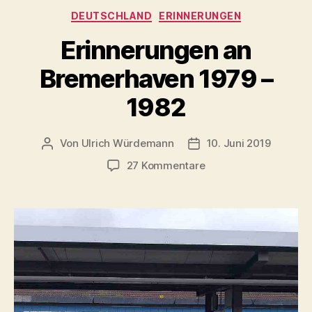
Kategorien
DEUTSCHLAND
ERINNERUNGEN
Erinnerungen an
Bremerhaven 1979 –
1982
Von
Ulrich Würdemann
10. Juni 2019
Beitragsautor
Beitragsdatum
zu
27 Kommentare
Erinnerungen
an
Bremerhaven
1979
–
1982