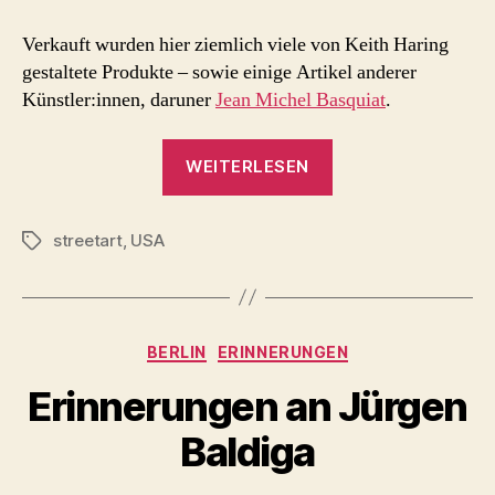
Verkauft wurden hier ziemlich viele von Keith Haring
gestaltete Produkte – sowie einige Artikel anderer
Künstler:innen, daruner
Jean Michel Basquiat
.
„Keith
WEITERLESEN
Haring
Pop
streetart
,
USA
Shop
Schlagwörter
(1986
–
2005)“
Kategorien
BERLIN
ERINNERUNGEN
Erinnerungen an Jürgen
Baldiga