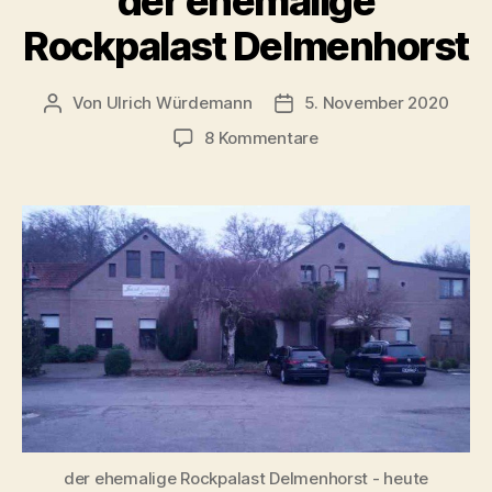
der ehemalige
Rockpalast Delmenhorst
Von
Ulrich Würdemann
5. November 2020
Beitragsautor
Beitragsdatum
zu
8 Kommentare
der
ehemalige
Rockpalast
Delmenhorst
der ehemalige Rockpalast Delmenhorst - heute