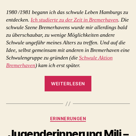
beinahe
erstes
1980 /1981 begann ich das schwule Leben Hamburgs zu
Tattoo
entdecken.
Ich studierte zu der Zeit in Bremerhaven
. Die
schwule Szene Bremerhavens wurde mir allerdings bald
zu überschaubar, zu wenige Möglichkeiten andere
Schwule ungefähr meines Alters zu treffen. Und auf die
Idee, selbst gemeinsam mit anderen in Bremerhaven eine
Schwulengruppe zu gründen (die
Schwule Aktion
Bremerhaven
) kam ich erst später.
„Mein
WEITERLESEN
beinahe
erstes
Tattoo „
Kategorien
ERINNERUNGEN
Jugenderinnerung Mili –