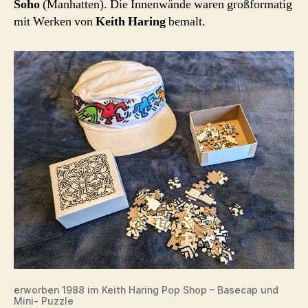
Soho
(Manhatten). Die Innenwände waren großformatig
mit Werken von
Keith Haring
bemalt.
erworben 1988 im Keith Haring Pop Shop – Basecap und
Mini- Puzzle