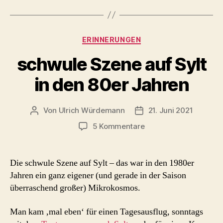
Jürgen
Baldiga“
Kategorien
ERINNERUNGEN
schwule Szene auf Sylt
in den 80er Jahren
Von
Ulrich Würdemann
21. Juni 2021
Beitragsautor
Beitragsdatum
zu
5 Kommentare
schwule
Szene
auf
Die schwule Szene auf Sylt – das war in den 1980er
Sylt
Jahren ein ganz eigener (und gerade in der Saison
in
überraschend großer) Mikrokosmos.
den
80er
Man kam ‚mal eben‘ für einen Tagesausflug, sonntags
Jahren