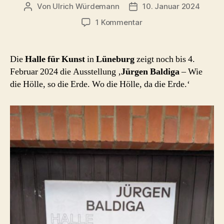
Von
Ulrich Würdemann
10. Januar 2024
Beitragsautor
Beitragsdatum
zu
1 Kommentar
Erinnerungen
an
Jürgen
Die
Halle für Kunst
in
Lüneburg
zeigt noch bis 4.
Baldiga
Februar 2024 die Ausstellung ‚
Jürgen Baldiga
– Wie
die Hölle, so die Erde. Wo die Hölle, da die Erde.‘