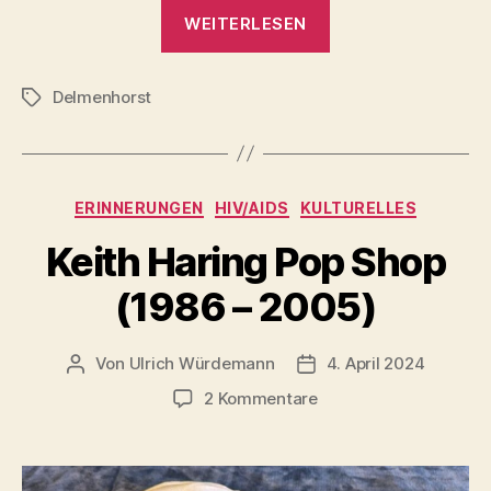
„Jugenderinnerung
WEITERLESEN
Mili
–
Delmenhorst
der
Schlagwörter
Delmegrundsee,
ehem.
Militärbadeanstalt“
Kategorien
ERINNERUNGEN
HIV/AIDS
KULTURELLES
Keith Haring Pop Shop
(1986 – 2005)
Von
Ulrich Würdemann
4. April 2024
Beitragsautor
Beitragsdatum
zu
2 Kommentare
Keith
Haring
Pop