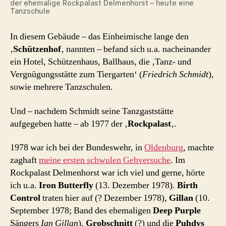
der ehemalige Rockpalast Delmenhorst – heute eine
Tanzschule
In diesem Gebäude – das Einheimische lange den
‚
Schützenhof
‚ nannten – befand sich u.a. nacheinander
ein Hotel, Schützenhaus, Ballhaus, die ‚Tanz- und
Vergnügungsstätte zum Tiergarten‘ (
Friedrich Schmidt
),
sowie mehrere Tanzschulen.
Und – nachdem Schmidt seine Tanzgaststätte
aufgegeben hatte – ab 1977 der ‚
Rockpalast
‚.
1978 war ich bei der Bundeswehr, in
Oldenburg
, machte
zaghaft
meine ersten schwulen Gehversuche
. Im
Rockpalast Delmenhorst war ich viel und gerne, hörte
ich u.a.
Iron Butterfly
(13. Dezember 1978).
Birth
Control
traten hier auf (? Dezember 1978),
Gillan
(10.
September 1978; Band des ehemaligen
Deep Purple
Sängers
Ian Gillan
),
Grobschnitt
(?) und die
Puhdys