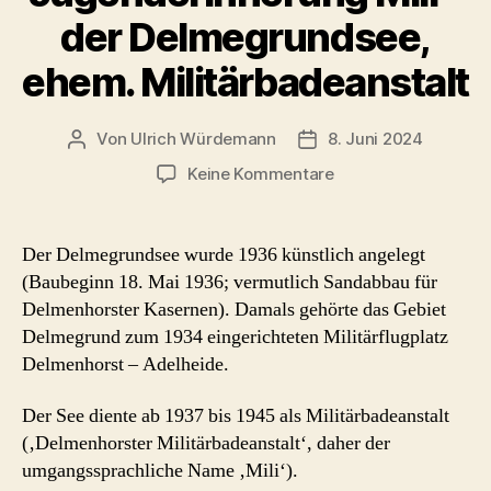
der Delmegrundsee,
ehem. Militärbadeanstalt
Von
Ulrich Würdemann
8. Juni 2024
Beitragsautor
Beitragsdatum
zu
Keine Kommentare
Jugenderinnerung
Mili
–
Der Delmegrundsee wurde 1936 künstlich angelegt
der
(Baubeginn 18. Mai 1936; vermutlich Sandabbau für
Delmegrundsee,
Delmenhorster Kasernen). Damals gehörte das Gebiet
ehem.
Delmegrund zum 1934 eingerichteten Militärflugplatz
Militärbadeanstalt
Delmenhorst – Adelheide.
Der See diente ab 1937 bis 1945 als Militärbadeanstalt
(‚Delmenhorster Militärbadeanstalt‘, daher der
umgangssprachliche Name ‚Mili‘).