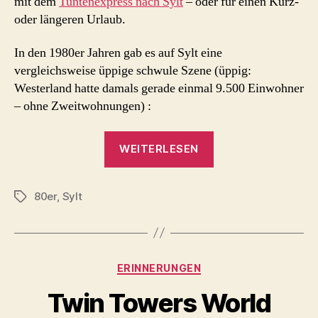
mit dem
Tuntenexpress nach Sylt
– oder für einen Kurz-
oder längeren Urlaub.
In den 1980er Jahren gab es auf Sylt eine
vergleichsweise üppige schwule Szene (üppig:
Westerland hatte damals gerade einmal 9.500 Einwohner
– ohne Zweitwohnungen) :
„schwule
WEITERLESEN
Szene
auf
80er
,
Sylt
Sylt
Schlagwörter
in
den
80er
Kategorien
ERINNERUNGEN
Jahren“
Twin Towers World