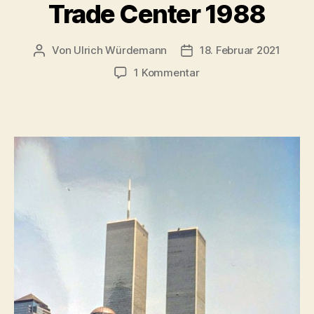
Trade Center 1988
Von
Ulrich Würdemann
18. Februar 2021
Beitragsautor
Beitragsdatum
zu
1 Kommentar
Twin
Towers
World
Trade
Center
1988