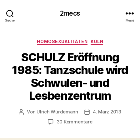
2mecs
Suche
Menü
Kategorien
HOMOSEXUALITÄTEN
KÖLN
SCHULZ Eröffnung
1985: Tanzschule wird
Schwulen- und
Lesbenzentrum
Von
Ulrich Würdemann
4. März 2013
Beitragsautor
Beitragsdatum
zu
30 Kommentare
SCHULZ
Eröffnung