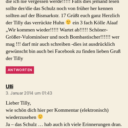
die ich nie vergessen werde!!!!! Falls dies jemand lesen
sollte der/die das Schulz noch von früher her kennen
sollten auf der Bismarkstr. 17 Grüßt euch ganz Herzlich
der Tilly das verrückte Huhn
ein 3 fach Kölle Alaaf
„Wir kommen wieder!!!!! Wartet ab!!!!! Schöner-
Größer-Vulominöser und noch Bombastischer!!!!!! wer
mag !!! darf mir auch schreiben -dies ist ausdrücklich
gewünscht bin auch bei Facebook zu finden lieben Gruß
der Tilly
ANTWORTEN
sagt:
Ulli
3. Januar 2014 um 01:43
Lieber Tilly,
wie schön dich hier per Kommentar (elektronisch)
wiederzusehen
Ja – das Schulz … hab auch ich viele Erinnerungen dran.