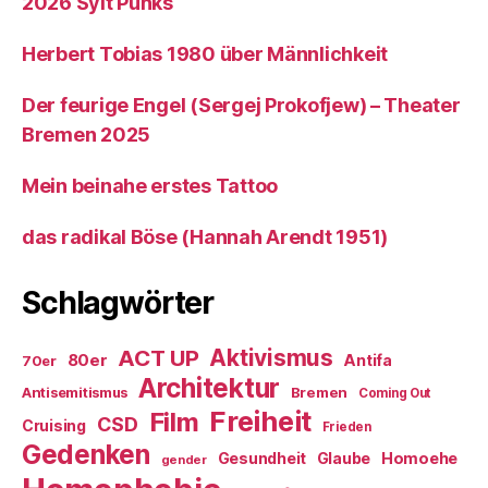
2026 Sylt Punks
Herbert Tobias 1980 über Männlichkeit
Der feurige Engel (Sergej Prokofjew) – Theater
Bremen 2025
Mein beinahe erstes Tattoo
das radikal Böse (Hannah Arendt 1951)
Schlagwörter
ACT UP
Aktivismus
80er
Antifa
70er
Architektur
Antisemitismus
Bremen
Coming Out
Freiheit
Film
CSD
Cruising
Frieden
Gedenken
Gesundheit
Glaube
Homoehe
gender