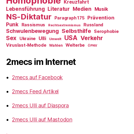
Homophobie
Kreuzfahrt
Literatur
Medien
Lebensführung
Musik
NS-Diktatur
Prävention
Paragraph 175
Punk
Rassismus
Russland
Rechtsextremismus
Selbsthilfe
Schwulenbewegung
Serophobie
USA
Verkehr
Sex
Ulli
Ukraine
Umwelt
Viruslast-Methode
Welterbe
Wahlen
ÖPNV
2mecs im Internet
2mecs auf Facebook
2mecs Feed Artikel
2mecs Ulli auf Diaspora
2mecs Ulli auf Mastodon