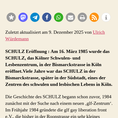
1985:
Tanzschule
wird
Schwulen-
und
Lesbenzentrum
Zuletzt aktualisiert am 9. Dezember 2025 von
Ulrich
Würdemann
SCHULZ Eröffnung : Am 16. März 1985 wurde das
SCHULZ, das Kölner Schwulen- und
Lesbenzentrum, in der Bismarckstrasse in Köln
eröffnet.Viele Jahre war das SCHULZ in der
Bismarckstrasse, später in der Südstadt, eines der
Zentren des schwulen und lesbischen Lebens in Köln.
Die Geschichte des SCHULZ begann schon zuvor, 1984
zunächst mit der Suche nach einem neuen ‚glf-Zentrum‘.
Im Frühjahr 1984 gründete die glf gay liberation front
e.V., die bisher in der Roonstrasse ein sehr kleines