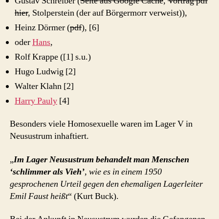
Gustav Schreiber (
Seite aus Google Cache
,
Vortrag pdf
hier
, Stolperstein (der auf Börgermorr verweist)),
Heinz Dörmer (
pdf
), [6]
oder
Hans
,
Rolf Krappe ([1] s.u.)
Hugo Ludwig [2]
Walter Klahn [2]
Harry Pauly
[4]
Besonders viele Homosexuelle waren im Lager V in
Neusustrum inhaftiert.
„
Im Lager Neusustrum behandelt man Menschen
‘schlimmer als Vieh’
, wie es in einem 1950
gesprochenen Urteil gegen den ehemaligen Lagerleiter
Emil Faust heißt
“ (Kurt Buck).