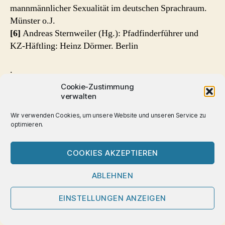
mannmännlicher Sexualität im deutschen Sprachraum.
Münster o.J.
[6]
Andreas Sternweiler (Hg.): Pfadfinderführer und
KZ-Häftling: Heinz Dörmer. Berlin
.
Cookie-Zustimmung
verwalten
Verwandte Beiträge
Wir verwenden Cookies, um unsere Website und unseren Service zu
optimieren.
Friedrich Enchelmayer (1908 - 1940) – homosexuellen
NS-Opfern wieder ein Gesicht geben
Homosexuelle zählen zu den ‘vergessenen und
COOKIES AKZEPTIEREN
verdrängten Opfern des Nationalsozialismus’. Oft ist nur
ABLEHNEN
wenig über…
EINSTELLUNGEN ANZEIGEN
Lager Versen Emsland
Das Lager Versen ist eines der heute weniger bekannten