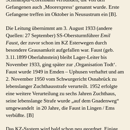
Gefangenen auch ‚Moorexpress‘ genannt wurde. Erste
Gefangene treffen im Oktober in Neusustrum ein [B].
Die Leitung übernimmt am 3. August 1933 (andere
Quellen: 27 September) SS-Obersturmführer
Emil
Faust
, der zuvor schon im KZ Esterwegen durch
besondere Grausamkeit aufgefallen war. Faust (geb.
3.11.1899 Oberlahnstein) bleibt Lager-Leiter bis
November 1933, ging später zur ‚Organisation Todt‘.
Faust wurde 1949 in Emden – Uphusen verhaftet und am
2. November 1950 vom Schwurgericht Osnabrück zu
lebenslanger Zuchthausstrafe verurteilt. 1952 erfolgte
eine weitere Verurteilung zu sechs Jahren Zuchthaus,
seine lebenslange Strafe wurde „auf dem Gnadenweg“
umgewandelt in 20 Jahre, die Faust in Lingen / Ems
verbüßte. [B]
Das KZ-System wird bald schon neu geordnet. Einige