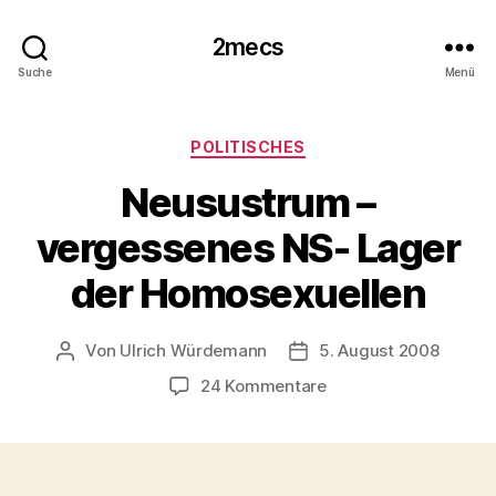
2mecs
Suche
Menü
Kategorien
POLITISCHES
Neusustrum –
vergessenes NS- Lager
der Homosexuellen
Von
Ulrich Würdemann
5. August 2008
Beitragsautor
Beitragsdatum
zu
24 Kommentare
Neusustrum
–
vergessenes
NS-