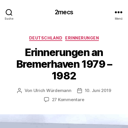
2mecs
Suche
Menü
Kategorien
DEUTSCHLAND
ERINNERUNGEN
Erinnerungen an
Bremerhaven 1979 –
1982
Von
Ulrich Würdemann
10. Juni 2019
Beitragsautor
Beitragsdatum
zu
27 Kommentare
Erinnerungen
an
Bremerhaven
1979