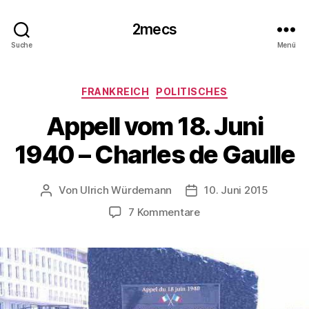
2mecs
Suche
Menü
Kategorien
FRANKREICH
POLITISCHES
Appell vom 18. Juni
1940 – Charles de Gaulle
Von
Ulrich Würdemann
10. Juni 2015
Beitragsautor
Beitragsdatum
zu
7 Kommentare
Appell
vom
18.
Juni
1940
–