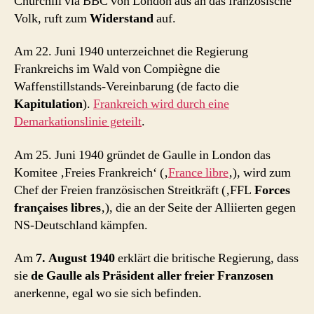
Churchill via BBC von London aus an das französische
Volk, ruft zum
Widerstand
auf.
Am 22. Juni 1940 unterzeichnet die Regierung
Frankreichs im Wald von Compiègne die
Waffenstillstands-Vereinbarung (de facto die
Kapitulation
).
Frankreich wird durch eine
Demarkationslinie geteilt
.
Am 25. Juni 1940 gründet de Gaulle in London das
Komitee ‚Freies Frankreich‘ (‚
France libre
‚), wird zum
Chef der Freien französischen Streitkräft (‚FFL
Forces
françaises libres
‚), die an der Seite der Alliierten gegen
NS-Deutschland kämpfen.
Am
7. August 1940
erklärt die britische Regierung, dass
sie
de Gaulle als Präsident aller freier Franzosen
anerkenne, egal wo sie sich befinden.