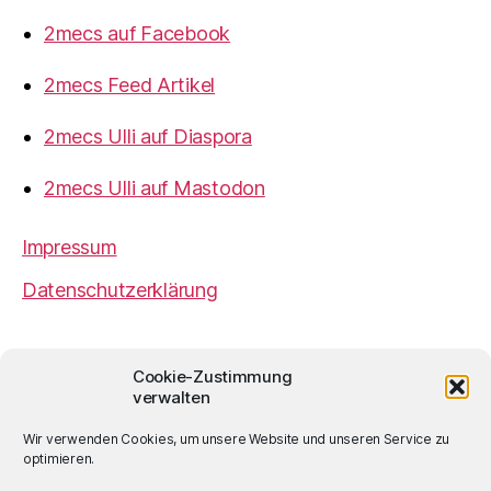
2mecs auf Facebook
2mecs Feed Artikel
2mecs Ulli auf Diaspora
2mecs Ulli auf Mastodon
Impressum
Datenschutzerklärung
2mecs
von
Ulrich Würdemann
ist sofern nicht
Cookie-Zustimmung
anders angegeben lizenziert unter einer
Creative
verwalten
Commons Namensnennung 4.0 International
Lizenz
.
Wir verwenden Cookies, um unsere Website und unseren Service zu
optimieren.