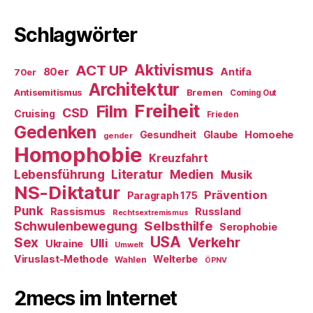
Schlagwörter
ACT UP
Aktivismus
80er
Antifa
70er
Architektur
Antisemitismus
Bremen
Coming Out
Freiheit
Film
CSD
Cruising
Frieden
Gedenken
Gesundheit
Glaube
Homoehe
gender
Homophobie
Kreuzfahrt
Literatur
Medien
Lebensführung
Musik
NS-Diktatur
Prävention
Paragraph 175
Punk
Rassismus
Russland
Rechtsextremismus
Selbsthilfe
Schwulenbewegung
Serophobie
USA
Verkehr
Sex
Ulli
Ukraine
Umwelt
Viruslast-Methode
Welterbe
Wahlen
ÖPNV
2mecs im Internet